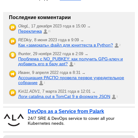
Последние комментарии
OlegL
,
17 декабря 2023 года в 15:00 →
Перекличка
21
REDkiy
,
8 июня 2023 года в 9:09 →
Как «замокать» файл для юниттеста в Python?
2
fhunter
,
29 ноября 2022 года в 2:09 →
Проблема с NO_PUBKEY: как получить GPG-ключ и
добавить его в базу apt?
6
Иванн
,
9 апреля 2022 года в 8:31 →
Ассоциация РАСПО провела первое учредительное
собрание
1
Kiri11.ADV1
,
7 марта 2021 года в 12:01 →
Логи catalina.out в TomCat 9 в формате JSON
1
DevOps as a Service from Palark
24/7 SRE & DevOps service to cover all your
Kubernetes needs.