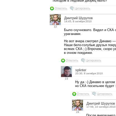
походом в ледовый дворец было?
Ответить
Цитировать
Дмитрий Шурупов
14:45, 8 октября 2010
22
Было скучновато. Видел и СКА 
ураганами.
Но вот вчера смотрел Динамо —
Наши бело-голубые друзья покр
всяких СКА ;-) Впрочем, скоро 
в очном поединке.
Ответить
Цитировать
splinter
20:30, 8 октября 2010
23
Ну да :-) Динамо в целом
но СКА посильнее будет :
Ответить
Цитировать
Дмитрий Шурупов
17:59, 10 октября 2010
24
После вчерашнего 