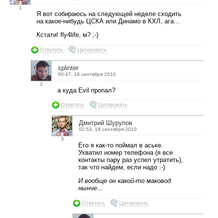
1
Я вот собираюсь на следующей неделе сходить
на какое-нибудь ЦСКА или Динамо в КХЛ, ага…
Кстати! fly4life, м? ;-)
Ответить
Цитировать
splinter
00:47, 18 сентября 2010
2
а куда Evil пропал?
Ответить
Цитировать
Дмитрий Шурупов
02:53, 18 сентября 2010
3
Его я как-то поймал в аське.
Ухватил номер телефона (я все
контакты пару раз успел утратить),
так что найдем, если надо :-)
И вообще он какой-то маковод
нынче…
Ответить
Цитировать