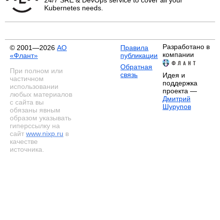
Kubernetes needs.
Разработано в
© 2001—2026
АО
Правила
компании
«Флант»
публикации
Обратная
При полном или
связь
Идея и
частичном
поддержка
использовании
проекта —
любых материалов
Дмитрий
с сайта вы
Шурупов
обязаны явным
образом указывать
гиперссылку на
сайт
www.nixp.ru
в
качестве
источника.