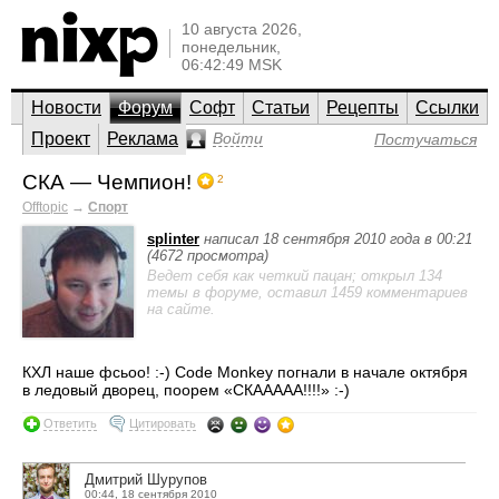
10 августа 2026,
понедельник,
06:42:49 MSK
Новости
Форум
Софт
Статьи
Рецепты
Ссылки
Проект
Реклама
Войти
Постучаться
СКА — Чемпион!
2
Offtopic
→
Спорт
splinter
написал 18 сентября 2010 года в 00:21
(4672 просмотра)
Ведет себя как четкий пацан; открыл 134
темы в форуме, оставил 1459 комментариев
на сайте.
КХЛ наше фсьоо! :-) Code Monkey погнали в начале октября
в ледовый дворец, поорем «СКААААА!!!!» :-)
Ответить
Цитировать
Дмитрий Шурупов
00:44, 18 сентября 2010