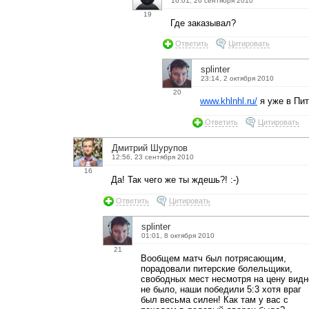
16:01, 26 сентября 2010
19
Где заказывал?
Ответить
Цитировать
splinter
23:14, 2 октября 2010
20
www.khlnhl.ru/
я уже в Пите
Ответить
Цитировать
Дмитрий Шурупов
12:56, 23 сентября 2010
16
Да! Так чего же ты ждешь?! :-)
Ответить
Цитировать
splinter
01:01, 8 октября 2010
21
Вообщем матч был потрясающим,
порадовали питерские болельщики,
свободных мест несмотря на цену видн
не было, наши победили 5:3 хотя враг
был весьма силен! Как там у вас с