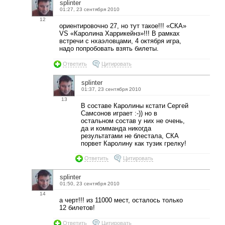
splinter
01:27, 23 сентября 2010
12
ориентировочно 27, но тут такое!!! «СКА»
VS «Каролина Харрикейнз»!!! В рамках
встречи с нхаэловцами, 4 октября игра,
надо попробовать взять билеты.
Ответить
Цитировать
splinter
01:37, 23 сентября 2010
13
В составе Каролины кстати Сергей
Самсонов играет :-)) но в
остальном состав у них не очень,
да и комманда никогда
результатами не блестала, СКА
порвет Каролину как тузик грелку!
Ответить
Цитировать
splinter
01:50, 23 сентября 2010
14
а черт!!! из 11000 мест, осталось только
12 билетов!
Ответить
Цитировать