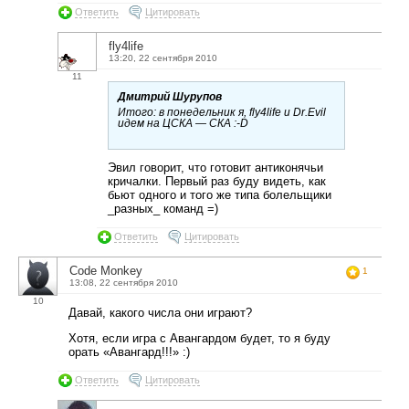
Ответить
Цитировать
fly4life
13:20, 22 сентября 2010
11
Дмитрий Шурупов
Итого: в понедельник я, fly4life и Dr.Evil
идем на ЦСКА — СКА :-D
Эвил говорит, что готовит антиконячьи
кричалки. Первый раз буду видеть, как
бьют одного и того же типа болельщики
_разных_ команд =)
Ответить
Цитировать
Code Monkey
1
13:08, 22 сентября 2010
10
Давай, какого числа они играют?
Хотя, если игра с Авангардом будет, то я буду
орать «Авангард!!!» :)
Ответить
Цитировать