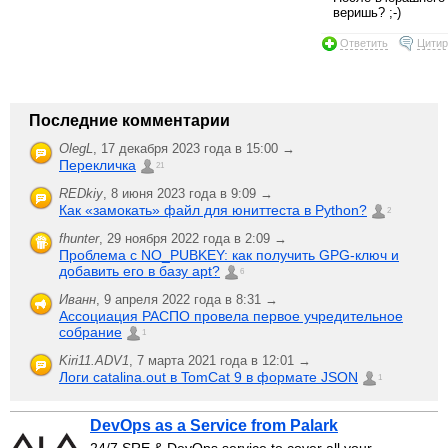
веришь? ;-)
Ответить
Цитир
Последние комментарии
OlegL
,
17 декабря 2023 года в 15:00 →
Перекличка
21
REDkiy
,
8 июня 2023 года в 9:09 →
Как «замокать» файл для юниттеста в Python?
2
fhunter
,
29 ноября 2022 года в 2:09 →
Проблема с NO_PUBKEY: как получить GPG-ключ и
добавить его в базу apt?
6
Иванн
,
9 апреля 2022 года в 8:31 →
Ассоциация РАСПО провела первое учредительное
собрание
1
Kiri11.ADV1
,
7 марта 2021 года в 12:01 →
Логи catalina.out в TomCat 9 в формате JSON
1
DevOps as a Service from Palark
24/7 SRE & DevOps service to cover all your