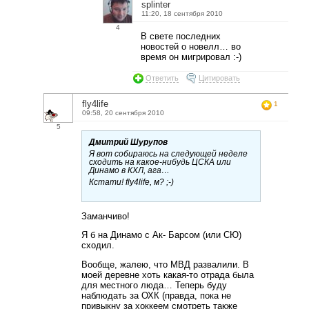
splinter
11:20, 18 сентября 2010
4
В свете последних
новостей о новелл… во
время он мигрировал :-)
Ответить
Цитировать
fly4life
1
09:58, 20 сентября 2010
5
Дмитрий Шурупов
Я вот собираюсь на следующей неделе
сходить на какое-нибудь ЦСКА или
Динамо в КХЛ, ага…
Кстати! fly4life, м? ;-)
Заманчиво!
Я б на Динамо с Ак- Барсом (или СЮ)
сходил.
Вообще, жалею, что МВД развалили. В
моей деревне хоть какая-то отрада была
для местного люда… Теперь буду
наблюдать за ОХК (правда, пока не
привыкну за хоккеем смотреть также