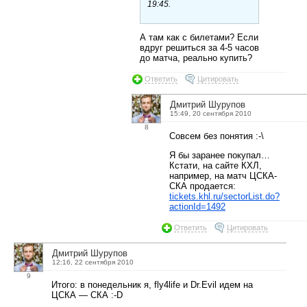
19:45.
А там как с билетами? Если
вдруг решиться за 4-5 часов
до матча, реально купить?
Ответить
Цитировать
Дмитрий Шурупов
15:49, 20 сентября 2010
8
Совсем без понятия :-\
Я бы заранее покупал…
Кстати, на сайте КХЛ,
например, на матч ЦСКА-
СКА продается:
tickets.khl.ru/sectorList.do?
actionId=1492
Ответить
Цитировать
Дмитрий Шурупов
12:16, 22 сентября 2010
9
Итого: в понедельник я, fly4life и Dr.Evil идем на
ЦСКА — СКА :-D