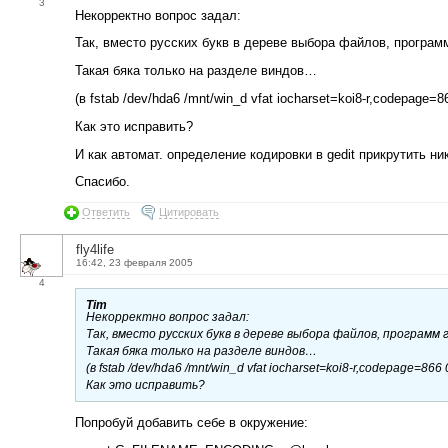
3
Некорректно вопрос задал:
Так, вместо русских букв в дереве выбора файлов, прогр
Такая бяка только на разделе виндов…
(в fstab /dev/hda6 /mnt/win_d vfat iocharset=koi8-r,codepage=8
Как это исправить?
И как автомат. определение кодировки в gedit прикрутить ни
Спасибо.
Ответить
Цитировать
fly4life
16:42, 23 февраля 2005
4
Tim
Некорректно вопрос задал:
Так, вместо русских букв в дереве выбора файлов, програ
Такая бяка только на разделе виндов…
(в fstab /dev/hda6 /mnt/win_d vfat iocharset=koi8-r,codepage=866 
Как это исправить?
Попробуй добавить себе в окружение: