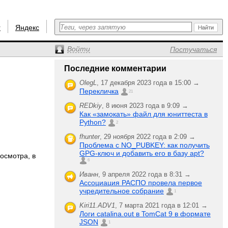
r
Яндекс
Войти
Постучаться
Последние комментарии
OlegL
,
17 декабря 2023 года в 15:00 →
Перекличка
21
REDkiy
,
8 июня 2023 года в 9:09 →
Как «замокать» файл для юниттеста в
Python?
2
fhunter
,
29 ноября 2022 года в 2:09 →
Проблема с NO_PUBKEY: как получить
GPG-ключ и добавить его в базу apt?
осмотра, в
6
Иванн
,
9 апреля 2022 года в 8:31 →
Ассоциация РАСПО провела первое
учредительное собрание
1
Kiri11.ADV1
,
7 марта 2021 года в 12:01 →
Логи catalina.out в TomCat 9 в формате
JSON
1