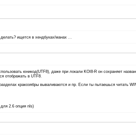
к делать? ищется в хендбуках/манах …
спользовать юникод(UTF8), даже при локали KOI8-R он сохраняет назва
ся отображать в UTF8.
 разделах кракозябры вываливаются и пр. Если ты пытаешься читать WI
для 2.6 опция nls)