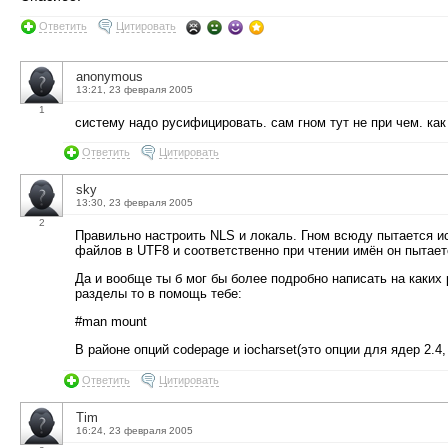
Ответить
Цитировать
anonymous
13:21, 23 февраля 2005
1
систему надо русифицировать. сам гном тут не при чем. ка
Ответить
Цитировать
sky
13:30, 23 февраля 2005
2
Правильно настроить NLS и локаль. Гном всюду пытается и
файлов в UTF8 и соответственно при чтении имён он пытает
Да и вообще ты б мог бы более подробно написать на каких
разделы то в помощь тебе:
#man mount
В районе опций codepage и iocharset(это опции для ядер 2.4, 
Ответить
Цитировать
Tim
16:24, 23 февраля 2005