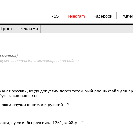
RSS
Telegram
Facebook
Twitte
Проект
Реклама
росмотров)
руме, оставил 59 комментариев на сайте.
знают русский, когда допустим через тотем выбираешь файл для пр
 букв какие синволы…
в таком случаи понимали русский…?
ровки, ну хотя бы различал 1251, кой8-р…?