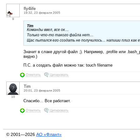
fly4life
19:32, 23 февраля 2005
9
Tim
Команды ввел, все ок…
Только что-то такого файла нет…
Щас пытался его создать не получилось… напиши плиз как 
Значит в слаке другой файл ;). Например, .profile или .bash
видно.)
П.С. а создать файл можно так: touch filename
Ответить
Цитировать
Tim
20:01, 23 февраля 2005
10
Спасибо… Все работает.
Ответить
Цитировать
© 2001—2026
АО «Флант»