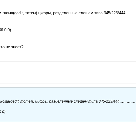
амм гнома(gedit, тотем) цифры, разделенные слешем типа 345/223/444
66 0 0)
кто не знает?
мм гнома(gedit, тотем) цифры, разделенные слешем типа 345/223/444…………
0 0)