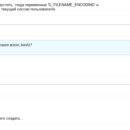
апустить, тогда переменные 'G_FILENAME_ENCODING' и
текущей сессии пользователя.
орее всего, bash)?
 его создать…