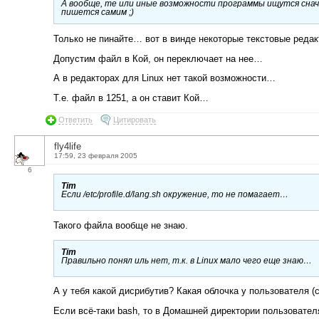
А вообще, те или иные возможности программы ищутся снача
пишется самим ;)
Только не пинайте… вот в винде некоторые текстовые реда
Допустим файл в Кой, он переключает на нее…
А в редакторах для Linux нет такой возможности…
Т.е. файл в 1251, а он ставит Кой…
Ответить
Цитировать
fly4life
17:59, 23 февраля 2005
6
Tim
Если /etc/profile.d/lang.sh окружение, то не помагает…
Такого файла вообще не знаю.
Tim
Правильно понял иль нет, т.к. в Linux мало чего еще знаю…
А у тебя какой дисрибутив? Какая облочка у пользователя (с
Если всё-таки bash, то в Домашней директории пользователя