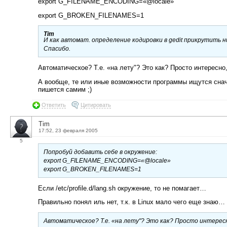
export G_FILENAME_ENCODING=«@locale»
export G_BROKEN_FILENAMES=1
Tim
И как автомат. определение кодировки в gedit прикрутить 
Спасибо.
Автоматическое? Т.е. «на лету"? Это как? Просто интересно
А вообще, те или иные возможности программы ищутся снача
пишется самим ;)
Ответить
Цитировать
Tim
17:52, 23 февраля 2005
5
Попробуй добавить себе в окружение:
export G_FILENAME_ENCODING=«@locale»
export G_BROKEN_FILENAMES=1
Если /etc/profile.d/lang.sh окружение, то не помагает…
Правильно понял иль нет, т.к. в Linux мало чего еще знаю…
Автоматическое? Т.е. «на лету"? Это как? Просто интересн