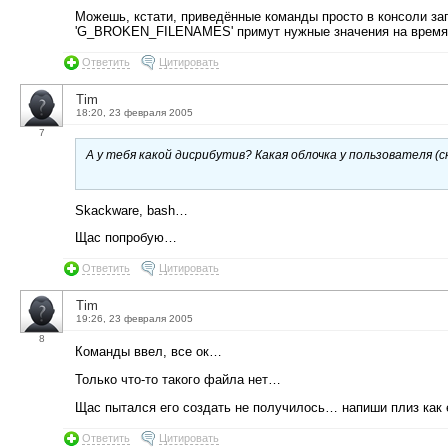
Можешь, кстати, приведённые команды просто в консоли з
'G_BROKEN_FILENAMES' примут нужные значения на время 
Ответить
Цитировать
Tim
18:20, 23 февраля 2005
7
А у тебя какой дисрибутив? Какая облочка у пользователя (ск
Skackware, bash…
Щас попробую…
Ответить
Цитировать
Tim
19:26, 23 февраля 2005
8
Команды ввел, все ок…
Только что-то такого файла нет…
Щас пытался его создать не получилось… напиши плиз как
Ответить
Цитировать