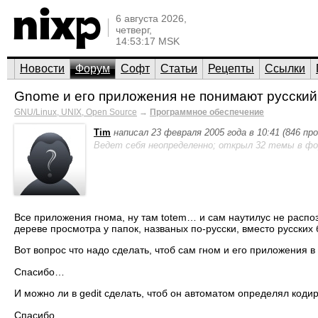
6 августа 2026,
четверг,
14:53:17 MSK
Новости
Форум
Софт
Статьи
Рецепты
Ссылки
Gnome и его приложения не понимают русский
GNU/Linux, UNIX, Open Source
→
Программное обеспечение
Tim
написал 23 февраля 2005 года в 10:41 (846 п
Ведет себя неопределенно; открыл 32 темы в фо
Все приложения гнома, ну там totem… и сам наутилус не распо
дереве просмотра у папок, названых по-русски, вместо русских
Вот вопрос что надо сделать, чтоб сам гном и его приложения 
Спасибо…
И можно ли в gedit сделать, чтоб он автоматом определял коди
Спасибо.