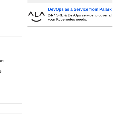
DevOps as a Service from Palark
24/7 SRE & DevOps service to cover all
your Kubernetes needs.
ния
N-