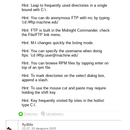
Hint: Leap to frequently used directories in a single
bound with C-\.
Hint: You can do anonymous FTP with mc by typing
'cd /#ftp:machine.edu'
Hint: FTP is built in the Midnight Commander, check
the File/FTP link menu.
Hint: M-t changes quickly the listing mode.
Hint: You can specify the username when doing
ftps: 'cd /#ftp:user@machine.edu'
Hint: You can browse RPM files by tapping enter on
top of an rpm file.
Hint: To mark directories on the select dialog box,
append a slash.
Hint: To use the mouse cut and paste may require
holding the shift key
Hint: Key frequently visited ftp sites in the hotlist:
type C-\.
Ответить
Цитировать
fly4life
21:27, 20 февраля 2005