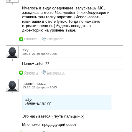
3
Имелось в виду следующее: запускаешь MC,
заходишь в меню
Настройки -> конфигурация
и
ставишь там галку апротив: «Использовать
навигацию в стиле lynx». Тогда по нажатию
стрелки влево (<-) будешь попадать в
директорию на уровень выше.
Ответить
Цитировать
sky
20:34, 21 февраля 2005
4
Home+Enter ??
Ответить
Цитировать
ttoorrmmoozz
15:20, 22 февраля 2005
5
sky
Home+Enter ??
Это называется «гнуть пальцы» :-)
Мне помог предыдущий совет