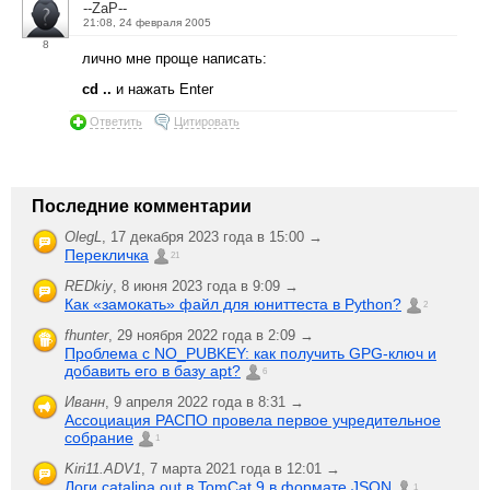
--ZaP--
21:08, 24 февраля 2005
8
лично мне проще написать:
cd ..
и нажать Enter
Ответить
Цитировать
Последние комментарии
OlegL
,
17 декабря 2023 года в 15:00 →
Перекличка
21
REDkiy
,
8 июня 2023 года в 9:09 →
Как «замокать» файл для юниттеста в Python?
2
fhunter
,
29 ноября 2022 года в 2:09 →
Проблема с NO_PUBKEY: как получить GPG-ключ и
добавить его в базу apt?
6
Иванн
,
9 апреля 2022 года в 8:31 →
Ассоциация РАСПО провела первое учредительное
собрание
1
Kiri11.ADV1
,
7 марта 2021 года в 12:01 →
Логи catalina.out в TomCat 9 в формате JSON
1