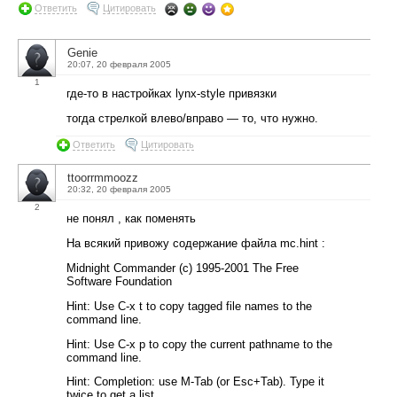
Ответить
Цитировать
Genie
20:07, 20 февраля 2005
1
где-то в настройках lynx-style привязки
тогда стрелкой влево/вправо — то, что нужно.
Ответить
Цитировать
ttoorrmmoozz
20:32, 20 февраля 2005
2
не понял , как поменять
На всякий привожу содержание файла mc.hint :
Midnight Commander (c) 1995-2001 The Free
Software Foundation
Hint: Use C-x t to copy tagged file names to the
command line.
Hint: Use C-x p to copy the current pathname to the
command line.
Hint: Completion: use M-Tab (or Esc+Tab). Type it
twice to get a list.