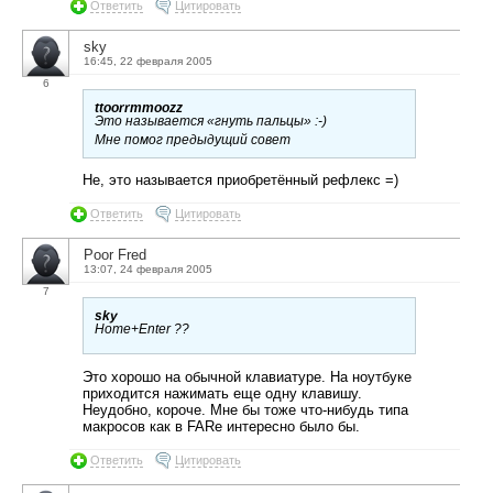
Ответить
Цитировать
sky
16:45, 22 февраля 2005
6
ttoorrmmoozz
Это называется «гнуть пальцы» :-)
Мне помог предыдущий совет
Не, это называется приобретённый рефлекс =)
Ответить
Цитировать
Poor Fred
13:07, 24 февраля 2005
7
sky
Home+Enter ??
Это хорошо на обычной клавиатуре. На ноутбуке
приходится нажимать еще одну клавишу.
Неудобно, короче. Мне бы тоже что-нибудь типа
макросов как в FARe интересно было бы.
Ответить
Цитировать