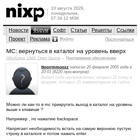
10 августа 2026,
понедельник,
07:34:12 MSK
Новости
Форум
Софт
Статьи
Рецепты
Ссылки
Проект
Реклама
Войти
Постучаться
MC: вернуться в каталог на уровень вверх
GNU/Linux, UNIX, Open Source
→
Программное обеспечение
ttoorrmmoozz
написал 20 февраля 2005 года в
20:01 (8220 просмотров)
Ведет себя неопределенно; открыл 21 тему в
форуме, оставил 25 комментариев на сайте.
Можно ли как-то в mc прикрутить выход в каталог на уровень
выше к клавише ?
Например , по нажатию backspace .
Напрягает необходимость встать на самую верхнюю пустую
строку в каталоге и потом нажать enter .