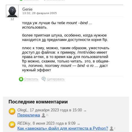
Genie
13:32, 28 февраля 2005
12
тогда уж лучше бы тебе
mount --bind …
использовать.
более приятная штука, особенно, когда нужное
находится
за
пределами доступности корня ftp.
плюс к тому, можно, таким образом, ужесточать
доступ до файлов: к примеру, /mnt/video имеет
права a+rwx, в то время как для пользователей
ftp можно, скажем, только читать. это, в общем-
то, логично, поэтому
mount — bind -o ro …
даст
нужный эффект
Ответить
Цитировать
Последние комментарии
OlegL
,
17 декабря 2023 года в 15:00 →
Перекличка
21
REDkiy
,
8 июня 2023 года в 9:09 →
Как «замокать» файл для юниттеста в Python?
2