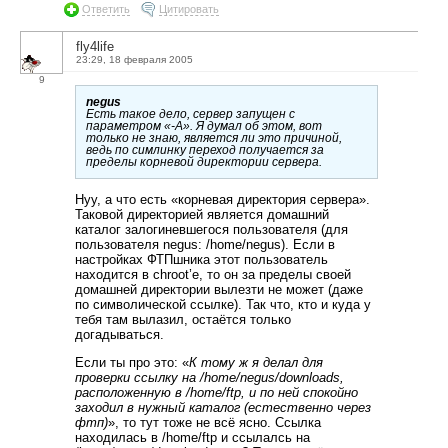
Ответить
Цитировать
fly4life
23:29, 18 февраля 2005
9
negus
Есть такое дело, сервер запущен с
параметром «-A». Я думал об этом, вот
только не знаю, является ли это причиной,
ведь по симлинку переход получается за
пределы корневой директории сервера.
Нуу, а что есть «корневая директория сервера».
Таковой директорией является домашний
каталог залогиневшегося пользователя (для
пользователя negus: /home/negus). Если в
настройках ФТПшника этот пользователь
находится в chroot’е, то он за пределы своей
домашней директории вылезти не может (даже
по символической ссылке). Так что, кто и куда у
тебя там вылазил, остаётся только
догадываться.
Если ты про это: «
К тому ж я делал для
проверки ссылку на /home/negus/downloads,
расположенную в /home/ftp, и по ней спокойно
заходил в нужный каталог (естественно через
фтп)
», то тут тоже не всё ясно. Ссылка
находилась в /home/ftp и ссылалсь на