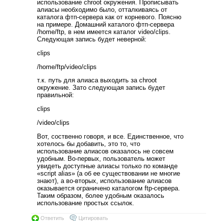
использование chroot окружения. Прописывать
алиасы необходимо было, отталкиваясь от
каталога фтп-сервера как от корневого. Поясню
на примере. Домашний каталого фтп-сервера
/home/ftp, в нем имеется каталог video/clips.
Следующая запись будет неверной:
clips
/home/ftp/video/clips
т.к. путь для алиаса выходить за chroot
окружение. Зато следующая запись будет
правильной:
clips
/video/clips
Вот, соственно говоря, и все. Единственное, что
хотелось бы добавить, это то, что
использование алиасов оказалось не совсем
удобным. Во-первых, пользователь может
увидеть доступные алиасы только по команде
«script alias» (а об ее существовании не многие
знают), а во-вторых, использование алиасов
оказывается ограничено каталогом ftp-сервера.
Таким образом, более удобным оказалось
использование простых ссылок.
Ответить
Цитировать