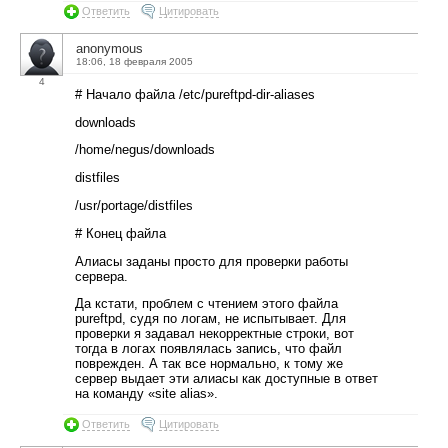
Ответить
Цитировать
anonymous
18:06, 18 февраля 2005
4
# Начало файла /etc/pureftpd-dir-aliases
downloads
/home/negus/downloads
distfiles
/usr/portage/distfiles
# Конец файла
Алиасы заданы просто для проверки работы
сервера.
Да кстати, проблем с чтением этого файла
pureftpd, судя по логам, не испытывает. Для
проверки я задавал некорректные строки, вот
тогда в логах появлялась запись, что файл
поврежден. А так все нормально, к тому же
сервер выдает эти алиасы как доступные в ответ
на команду «site alias».
Ответить
Цитировать