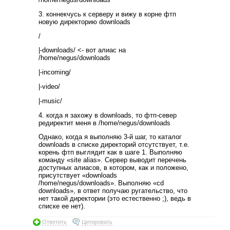
3. коннекчусь к серверу и вижу в корне фтп
новую директорию downloads
/
|-downloads/ <- вот алиас на
/home/negus/downloads
|-incoming/
|-video/
|-music/
4. когда я захожу в downloads, то фтп-север
редиректит меня в /home/negus/downloads
Однако, когда я выполняю 3-й шаг, то каталог
downloads в списке директорий отсутствует, т.е.
корень фтп выглядит как в шаге 1. Выполняю
команду «site alias». Сервер выводит перечень
доступных алиасов, в котором, как и положено,
присутствует «downloads
/home/negus/downloads». Выполняю «cd
downloads», в ответ получаю ругательство, что
нет такой директории (это естественно ;), ведь в
списке ее нет).
Ответить
Цитировать