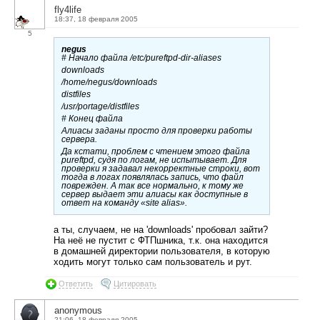
fly4life
18:37, 18 февраля 2005
5
negus
# Начало файла /etc/pureftpd-dir-aliases
downloads
/home/negus/downloads
distfiles
/usr/portage/distfiles
# Конец файла
Алиасы заданы просто для проверки работы
сервера.
Да кстати, проблем с чтением этого файла
pureftpd, судя по логам, не испытывает. Для
проверки я задавал некорректные строки, вот
тогда в логах появлялась запись, что файл
поврежден. А так все нормально, к тому же
сервер выдает эти алиасы как доступные в
ответ на команду «site alias».
а ты, случаем, не на 'downloads' пробовал зайти?
На неё не пустит с ФТПшника, т.к. она находится
в домашней директории пользователя, в которую
ходить могут только сам пользователь и рут.
Ответить
Цитировать
anonymous
21:06, 18 февраля 2005