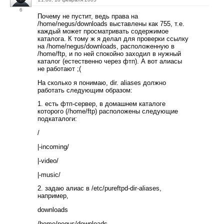
6
Почему не пустит, ведь права на
/home/negus/downloads выставлены как 755, т.е.
каждый может просматривать содержимое
каталога. К тому ж я делал для проверки ссылку
на /home/negus/downloads, расположенную в
/home/ftp, и по ней спокойно заходил в нужный
каталог (естественно через фтп). А вот алиасы
не работают ;(
На сколько я понимаю, dir. aliases должно
работать следующим образом:
1. есть фтп-сервер, в домашнем каталоге
которого (/home/ftp) расположены следующие
подкаталоги:
/
|-incoming/
|-video/
|-music/
2. задаю алиас в /etc/pureftpd-dir-aliases,
например,
downloads
/home/negus/downloads