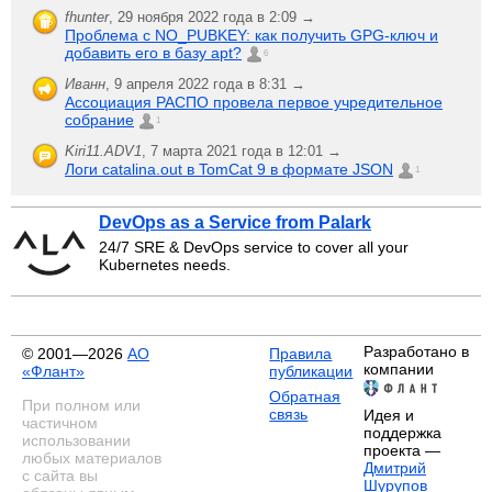
fhunter
,
29 ноября 2022 года в 2:09 →
Проблема с NO_PUBKEY: как получить GPG-ключ и
добавить его в базу apt?
6
Иванн
,
9 апреля 2022 года в 8:31 →
Ассоциация РАСПО провела первое учредительное
собрание
1
Kiri11.ADV1
,
7 марта 2021 года в 12:01 →
Логи catalina.out в TomCat 9 в формате JSON
1
DevOps as a Service from Palark
24/7 SRE & DevOps service to cover all your
Kubernetes needs.
Разработано в
© 2001—2026
АО
Правила
компании
«Флант»
публикации
Обратная
При полном или
связь
Идея и
частичном
поддержка
использовании
проекта —
любых материалов
Дмитрий
с сайта вы
Шурупов