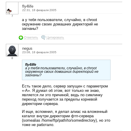
fly4life
22:31, 18 февраля 2005
7
а у тебя пользователи, случайно, в chroot
окружение своих домашних директорий не
загнаны?
Ответить
Цитировать
negus
23:08, 18 февраля 2005
8
fly4life
а у тебя пользователи, случайно, в chroot
окружение своих домашних директорий не
загнаны?
Есть такое дело, сервер запущен с параметром
«-A». Я думал об этом, вот только не знаю,
является ли это причиной, ведь по симлинку
переход получается за пределы корневой
директории сервера.
И еще, вспомнил, я делал алиас на вложенный
каталог внутри директории фтп-сервера
(somealias /home/ftp/path/to/somedirectory), но это
тоже не работало.