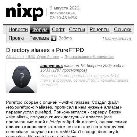
9 августа 2026,
воскресенье,
08:10:45 MSK
Новости
Форум
Софт
Статьи
Рецепты
Ссылки
Проект
Реклама
Войти
Постучаться
Directory aliases в PureFTPD
GNU/Linux, UNIX, Open Source
→
Программное обеспечение
anonymous
написал 18 февраля 2005 года в
16:33 (1787 просмотров)
Ведет себя неопределенно; открыл 1814
темы в форуме, оставил 5575 комментариев
на сайте.
Pureftpd собран с опцией --with-diraliases. Создал файл
/etc/pureftpd-dir-aliases, прописал в нем нужные алиасы и
перазапустил pureftpd. Приконнектился к серверу. Ввожу
«site alias», получаю список доступных алиасов (все
прописанные мной в /etc/pureftpd-dir-aliases), однако самих
алиасов в корневом каталоге нет и в ответ на команду «cd
somealias» получаю ответ «550 Can’t change directory to
somealias: No such file or directory»