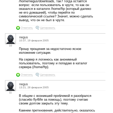
/home/negus/downloads, так? Тогда остаётся
вопрос: если пользователь в чруте, то как он
оказался в каталоге /home/ftp (который далеко
не его домашний), чтобы перейти по
символической ссылке? Значит, можно сделать
вывод, что он не был в чруте.
Ответить
Цитировать
negus
10:37, 19 февраля 2005
10
Прошу прощения за недостаточно ясное
изложение ситуации.
На сервер я логинюсь как анонимный
пользователь, поэтому и попадаю в каталог
сервера (/home/ftp).
Ответить
Цитировать
negus
13:21, 28 февраля 2005
11
В общем с возникшей проблемой я разобрался
(спасибо fly4life за помощь), поэтому считаю
своим долгом закрыть эту тему.
Камнем преткновения, действительно, оказалось