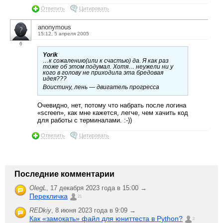
Ответить
Цитировать
anonymous
15:12, 5 апреля 2005
6
Yorik
…к сожалению(или к счастью) да. Я как раз
тоже об этом подумал. Хотя… неужели ни у
кого в голову не приходила эта бредовая
идея???
Воистину, лень — двигатель прогресса
Очевидно, нет, потому что набрать после логина
«screen», как мне кажется, легче, чем хачить код
для работы с терминалами. :-))
Ответить
Цитировать
Последние комментарии
OlegL
,
17 декабря 2023 года в 15:00 →
Перекличка
21
REDkiy
,
8 июня 2023 года в 9:09 →
Как «замокать» файл для юниттеста в Python?
2