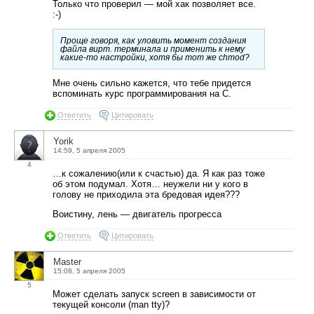
Только что проверил — мой хак позволяет все.
:-)
Проще говоря, как уловить момент создания
файла вирт. терминала и применить к нему
какие-то настройки, хотя бы тот же chmod?
Мне очень сильно кажется, что тебе придется
вспоминать курс программирования на C.
Ответить
Цитировать
Yorik
14:59, 5 апреля 2005
4
…к сожалению(или к счастью) да. Я как раз тоже
об этом подумал. Хотя… неужели ни у кого в
голову не приходила эта бредовая идея???
Воистину, лень — двигатель прогресса
Ответить
Цитировать
Master
15:08, 5 апреля 2005
5
Mожет сделать запуск screen в зависимости от
текущей консоли (man tty)?