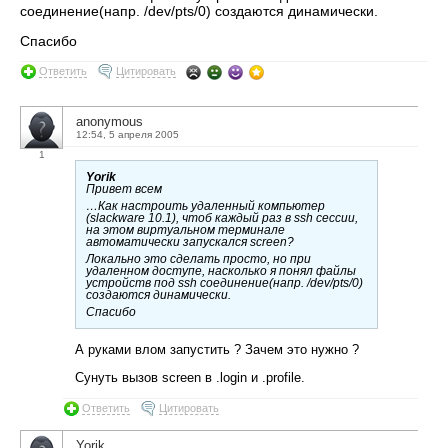
соединение(напр. /dev/pts/0) создаются динамически.
Спасибо
Ответить
Цитировать
anonymous
12:54, 5 апреля 2005
1
Yorik
Привет всем
…Как настроить удаленный компьютер
(slackware 10.1), чтоб каждый раз в ssh сессии,
на этом виртуальном терминале
автоматически запускался screen?
Локально это сделать просто, но при
удаленном доступе, насколько я понял файлы
устройств под ssh соединение(напр. /dev/pts/0)
создаются динамически.
Спасибо
А руками влом запустить ? Зачем это нужно ?
Сунуть вызов screen в .login и .profile.
Ответить
Цитировать
Yorik