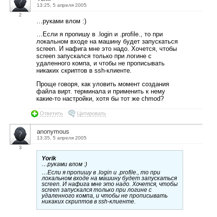
13:25, 5 апреля 2005
2
…руками влом :)
…Если я пропишу в .login и .profile., то при
локальном входе на машину будет запускаться
screen. И нафига мне это надо. Хочется, чтобы
screen запускался только при логине с
удаленного компа, и чтобы не прописывать
никаких скриптов в ssh-клиенте.
Проще говоря, как уловить момент создания
файла вирт. терминала и применить к нему
какие-то настройки, хотя бы тот же chmod?
Ответить
Цитировать
anonymous
13:35, 5 апреля 2005
3
Yorik
…руками влом :)
…Если я пропишу в .login и .profile., то при
локальном входе на машину будет запускаться
screen. И нафига мне это надо. Хочется, чтобы
screen запускался только при логине с
удаленного компа, и чтобы не прописывать
никаких скриптов в ssh-клиенте.