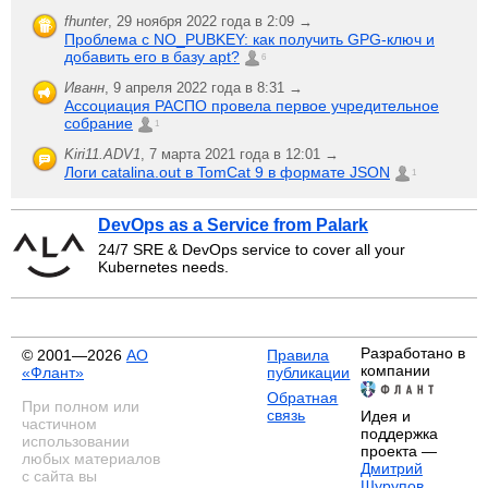
fhunter
,
29 ноября 2022 года в 2:09 →
Проблема с NO_PUBKEY: как получить GPG-ключ и
добавить его в базу apt?
6
Иванн
,
9 апреля 2022 года в 8:31 →
Ассоциация РАСПО провела первое учредительное
собрание
1
Kiri11.ADV1
,
7 марта 2021 года в 12:01 →
Логи catalina.out в TomCat 9 в формате JSON
1
DevOps as a Service from Palark
24/7 SRE & DevOps service to cover all your
Kubernetes needs.
Разработано в
© 2001—2026
АО
Правила
компании
«Флант»
публикации
Обратная
При полном или
связь
Идея и
частичном
поддержка
использовании
проекта —
любых материалов
Дмитрий
с сайта вы
Шурупов