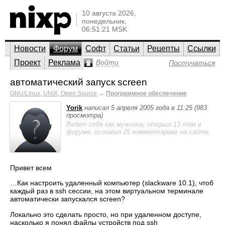
10 августа 2026,
понедельник,
06:51:21 MSK
Новости
Форум
Софт
Статьи
Рецепты
Ссылки
Проект
Реклама
Войти
Постучаться
автоматический запуск screen
GNU/Linux, UNIX, Open Source
→
Программное обеспечение
Yorik
написал 5 апреля 2005 года в 11:25 (983
просмотра)
Ведет себя как мужчина; открыл 13 тем в
форуме, оставил 25 комментариев на сайте.
Привет всем
…Как настроить удаленный компьютер (slackware 10.1), чтоб
каждый раз в ssh сессии, на этом виртуальном терминале
автоматически запускался screen?
Локально это сделать просто, но при удаленном доступе,
насколько я понял файлы устройств под ssh