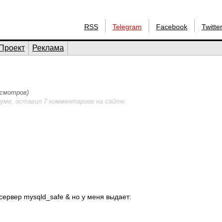
RSS
Telegram
Facebook
Twitte
Проект
Реклама
осмотров)
уме, оставил 7 комментариев на сайте.
сервер mysqld_safe & но у меня выдает: