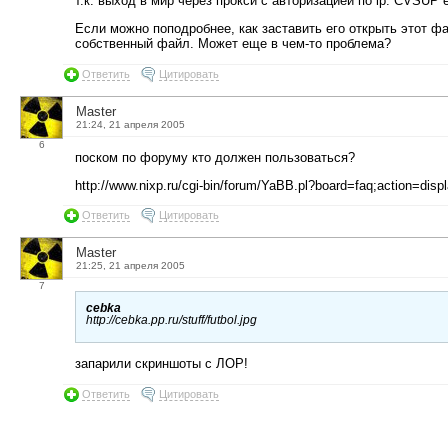
т.к. выход в мир через прокси с авторизацией по ip. CVSUP е
Если можно поподробнее, как заставить его открыть этот ф
собственный файл. Может еще в чем-то проблема?
Ответить
Цитировать
Master
21:24, 21 апреля 2005
6
поском по форуму кто должен пользоваться?
http://www.nixp.ru/cgi-bin/forum/YaBB.pl?board=faq;action=di
Ответить
Цитировать
Master
21:25, 21 апреля 2005
7
cebka
http://cebka.pp.ru/stuff/futbol.jpg
запарили скриншоты с ЛОР!
Ответить
Цитировать