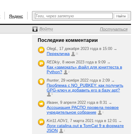
r
Яндекс
Войти
Постучаться
Последние комментарии
OlegL
,
17 декабря 2023 года в 15:00 →
Перекличка
21
REDkiy
,
8 июня 2023 года в 9:09 →
Как «замокать» файл для юниттеста в
Python?
2
fhunter
,
29 ноября 2022 года в 2:09 →
Проблема с NO_PUBKEY: как получить
GPG-ключ и добавить его в базу apt?
6
Иванн
,
9 апреля 2022 года в 8:31 →
Ассоциация РАСПО провела первое
учредительное собрание
1
Kiri11.ADV1
,
7 марта 2021 года в 12:01 →
Логи catalina.out в TomCat 9 в формате
JSON
1