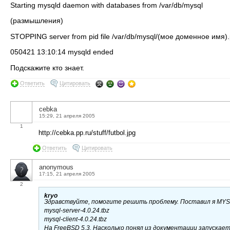
Starting mysqld daemon with databases from /var/db/mysql
(размышления)
STOPPING server from pid file /var/db/mysql/(мое доменное имя).
050421 13:10:14 mysqld ended
Подскажите кто знает.
Ответить
Цитировать
cebka
15:29, 21 апреля 2005
1
http://cebka.pp.ru/stuff/futbol.jpg
Ответить
Цитировать
anonymous
17:15, 21 апреля 2005
2
kryo
Здравствуйте, помогите решить проблему. Поставил я MY
mysql-server-4.0.24.tbz
mysql-client-4.0.24.tbz
На FreeBSD 5.3. Насколько понял из документации запускаетс