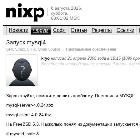
8 августа 2026,
суббота,
08:01:02 MSK
Новости
Форум
Софт
Статьи
Рецепты
Ссылки
Запуск mysql4
GNU/Linux, UNIX, Open Source
→
Программное обеспечение
kryo
написал 21 апреля 2005 года в 15:15 (1096 пр
Ведет себя неопределенно; открыл 3 темы в фор
Здравствуйте, помогите решить проблему. Поставил я MYSQL
mysql-server-4.0.24.tbz
mysql-client-4.0.24.tbz
На FreeBSD 5.3. Насколько понял из документации запускается 
# mysqld_safe &