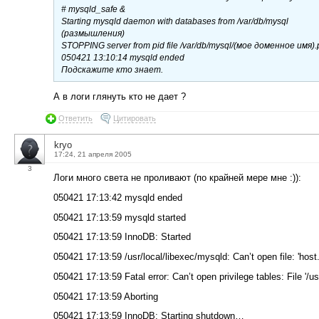
# mysqld_safe &
Starting mysqld daemon with databases from /var/db/mysql
(размышления)
STOPPING server from pid file /var/db/mysql/(мое доменное имя).
050421 13:10:14 mysqld ended
Подскажите кто знает.
А в логи глянуть кто не дает ?
Ответить
Цитировать
kryo
17:24, 21 апреля 2005
3
Логи много света не проливают (по крайней мере мне :)):
050421 17:13:42 mysqld ended
050421 17:13:59 mysqld started
050421 17:13:59 InnoDB: Started
050421 17:13:59 /usr/local/libexec/mysqld: Can’t open file: 'host
050421 17:13:59 Fatal error: Can’t open privilege tables: File '/
050421 17:13:59 Aborting
050421 17:13:59 InnoDB: Starting shutdown…