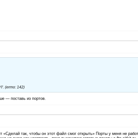
I’. (errno: 142)
чше — поставь из портов.
чит «Сделай так, чтобы он этот файл смог открыть» Порты у меня не рабо