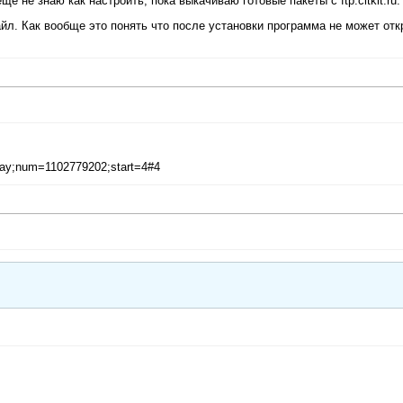
ще не знаю как настроить, пока выкачиваю готовые пакеты с ftp.citkit.ru.
айл. Как вообще это понять что после установки программа не может отк
splay;num=1102779202;start=4#4