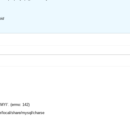
pid
.MYI’. (errno: 142)
usr/local/share/mysql/charse