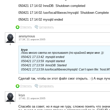
050421 17:14:02 InnoDB: Shutdown completed
050421 17:14:02 /usr/local/libexec/mysqld: Shutdown Complete
050421 17:14:02 mysqld ended
Ответить
Цитировать
anonymous
17:34, 21 апреля 2005
4
kryo
Логи много света не проливают (по крайней мере мне :)):
050421 17:13:42 mysqld ended
050421 17:13:59 mysqld started
050421 17:13:59 InnoDB: Started
050421 17:13:59 /usr/local/libexec/mysqld: Can’t open file: 'host.MY
Сделай так, чтобы он этот файл смог открыть. :-) А еще лу
Ответить
Цитировать
kryo
17:40, 21 апреля 2005
5
Спасибо за совет, но я еще не гуру, сложно понять что зна