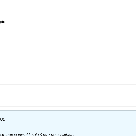
pid
SQL
я сервер mysqld_safe & но у меня выдает: