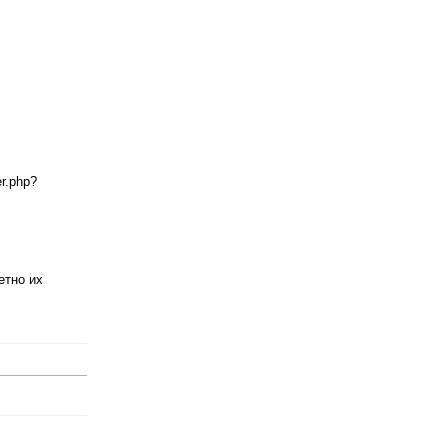
er.php?
етно их