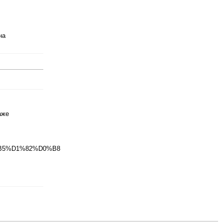
на
аже
%B5%D1%82%D0%B8