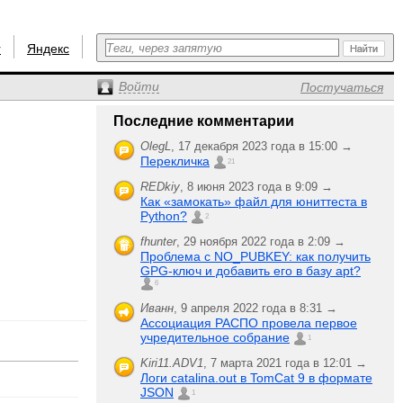
r
Яндекс
Войти
Постучаться
Последние комментарии
OlegL
,
17 декабря 2023 года в 15:00 →
Перекличка
21
REDkiy
,
8 июня 2023 года в 9:09 →
Как «замокать» файл для юниттеста в
Python?
2
fhunter
,
29 ноября 2022 года в 2:09 →
Проблема с NO_PUBKEY: как получить
GPG-ключ и добавить его в базу apt?
6
Иванн
,
9 апреля 2022 года в 8:31 →
Ассоциация РАСПО провела первое
учредительное собрание
1
Kiri11.ADV1
,
7 марта 2021 года в 12:01 →
Логи catalina.out в TomCat 9 в формате
JSON
1