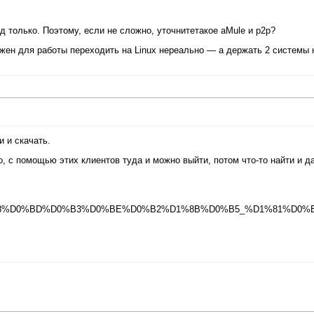
од только. Поэтому, если не сложно, уточнитетакое aMule и p2p?
нужен для работы переходить на Linux нереально — а держать 2 системы 
и и скачать.
, с помощью этих клиентов туда и можно выйти, потом что-то найти и д
80%D0%B8%D0%BD%D0%B3%D0%BE%D0%B2%D1%8B%D0%B5_%D1%81%D0