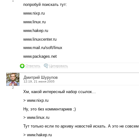
1
попробуй поискать тут:
www.nixp.ru
www.linux.ru
www.hakep.ru
www.linuxcenter.ru
www.mail.ru/soft/linux
www.packages.net
Ответить
Цитировать
Дмитрий Шурупов
12:19, 21 июня 2005
2
Хм, какой интересный набор ссылок…
> www.nixp.ru
Ну, это без комментариев ;)
> www.linux.ru
Тут только если по архиву новостей искать. А это не совсем
> www.hakep.ru