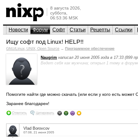
8 августа 2026,
суббота,
06:53:36 MSK
Новости
Форум
Софт
Статьи
Рецепты
Ссылки
Ищу софт под Linux! HELP!!
GNU/Linux, UNIX, Open Source
→
Программное обеспечение
Naugrim
написал 20 июня 2005 года в 17:33 (899 
Ведет себя как мужчина; открыл 1 тему в форум
Помогите найти где можно скачать (или если у кого есть может 
Заранее благодарен!
Ответить
Цитировать
Vlad Borovcov
07:08, 21 июня 2005