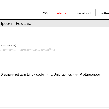
RSS
Telegram
Facebook
Twitte
Проект
Реклама
просмотров)
е, оставил 1 комментарий на сайте.
CD вышлите) для Linux софт типа Unigraphics или ProEngeneer