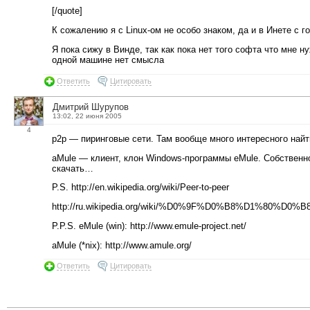
[/quote]
К сожалению я с Linux-ом не особо знаком, да и в Инете с г
Я пока сижу в Винде, так как пока нет того софта что мне 
одной машине нет смысла
Ответить
Цитировать
Дмитрий Шурупов
13:02, 22 июня 2005
4
p2p — пиринговые сети. Там вообще много интересного найт
aMule — клиент, клон Windows-программы eMule. Собственно
скачать…
P.S. http://en.wikipedia.org/wiki/Peer-to-peer
http://ru.wikipedia.org/wiki/%D0%9F%D0%B8%D1%
P.P.S. eMule (win): http://www.emule-project.net/
aMule (*nix): http://www.amule.org/
Ответить
Цитировать