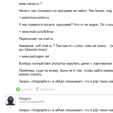
www.xakep.ru ?
Ничего там толкового из программ не найти. Тем более, под 
> www.linuxcenter.ru
У них появился каталог программ? Что-то не видно. По ста
> www.mail.ru/soft/linux
Пересылает на mail.ru.
Наверное, soft.mail.ru ? Там как-то с Linux тоже не очень… (э
qs=1&words=linux)
> www.packages.net
Вообще полный fake (попытка нарубить денег с партнерских 
Проблема, судя по всему, была не в том, чтобы найти норм
можно скачать…
Запрос «Unigraphics» в aMule показывает, что в p2p такое н
Ответить
Цитировать
Naugrim
12:44, 22 июня 2005
3
Запрос «Unigraphics» в aMule показывает, что в p2p такое н