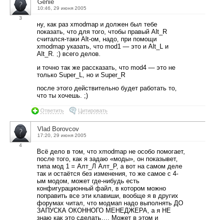
Genie
10:46, 29 июня 2005
3
ну, как раз xmodmap и должен был тебе
показать, что для того, чтобы правый Alt_R
считался-таки Alt-ом, надо, при помощи
xmodmap указать, что mod1 — это и Alt_L и
Alt_R. ;) всего делов.
и точно так же рассказать, что mod4 — это не
только Super_L, но и Super_R
после этого действительно будет работать то,
что ты хочешь. ;)
Ответить
Цитировать
Vlad Borovcov
17:20, 29 июня 2005
4
Всё дело в том, что xmodmap не особо помогает,
после того, как я задаю «моды», он показывет,
типа мод 1 = Алт_Л Алт_Р, а вот на самом деле
так и остаётся без изменения, то же самое с 4-
ым модом, может где-нибудь есть
конфигурационный файл, в котором можно
поправить все эти клавиши, вообще я в других
форумах читал, что модмап надо выполнять ДО
ЗАПУСКА ОКОННОГО МЕНЕДЖЕРА, а я НЕ
знаю как это сделать…. Может в этом и