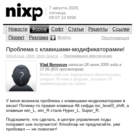
7 августа 2026,
пятница,
09:07:10 MSK
Новости
Форум
Софт
Статьи
Рецепты
Ссылки
Проект
Реклама
Войти
Постучаться
Проблема с клавишами-модификаторамии!
GNU/Linux, UNIX, Open Source
→
Программное обеспечение
Vlad Borovcov
написал 28 июня 2005 года в
17:06 (815 просмотров)
Ведет себя как благородный джентельмен;
открыл 35 тем в форуме, оставил 70
комментариев на сайте.
У меня возникла проблема с клавишами-модихикаторами в
иксах! Почему-то правая клавиша Alt сефда iso_level3_shift, а
клавиши win_L, win_R стали Hyper_L, Super_R;
Подскажите, что сделать, в центре управления поды
поправит ьне получается! Xmodmap не предлагайте, уже
пробовал — не помогает!