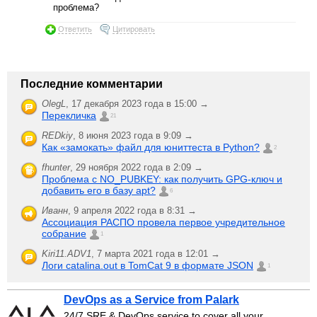
проблема?
Ответить
Цитировать
Последние комментарии
OlegL
,
17 декабря 2023 года в 15:00 →
Перекличка
21
REDkiy
,
8 июня 2023 года в 9:09 →
Как «замокать» файл для юниттеста в Python?
2
fhunter
,
29 ноября 2022 года в 2:09 →
Проблема с NO_PUBKEY: как получить GPG-ключ и
добавить его в базу apt?
6
Иванн
,
9 апреля 2022 года в 8:31 →
Ассоциация РАСПО провела первое учредительное
собрание
1
Kiri11.ADV1
,
7 марта 2021 года в 12:01 →
Логи catalina.out в TomCat 9 в формате JSON
1
DevOps as a Service from Palark
24/7 SRE & DevOps service to cover all your