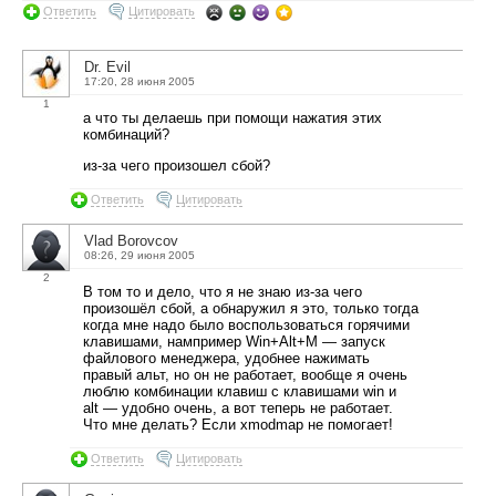
Ответить
Цитировать
Dr. Evil
17:20, 28 июня 2005
1
а что ты делаешь при помощи нажатия этих
комбинаций?
из-за чего произошел сбой?
Ответить
Цитировать
Vlad Borovcov
08:26, 29 июня 2005
2
В том то и дело, что я не знаю из-за чего
произошёл сбой, а обнаружил я это, только тогда
когда мне надо было воспользоваться горячими
клавишами, нампример Win+Alt+M — запуск
файлового менеджера, удобнее нажимать
правый альт, но он не работает, вообще я очень
люблю комбинации клавиш с клавишами win и
alt — удобно очень, а вот теперь не работает.
Что мне делать? Если xmodmap не помогает!
Ответить
Цитировать