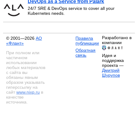
DevOps as a Service from Palark
24/7 SRE & DevOps service to cover all your
Kubernetes needs.
Разработано в
© 2001—2026
АО
Правила
компании
«Флант»
публикации
Обратная
При полном или
связь
Идея и
частичном
поддержка
использовании
проекта —
любых материалов
Дмитрий
с сайта вы
Шурупов
обязаны явным
образом указывать
гиперссылку на
сайт
www.nixp.ru
в
качестве
источника.