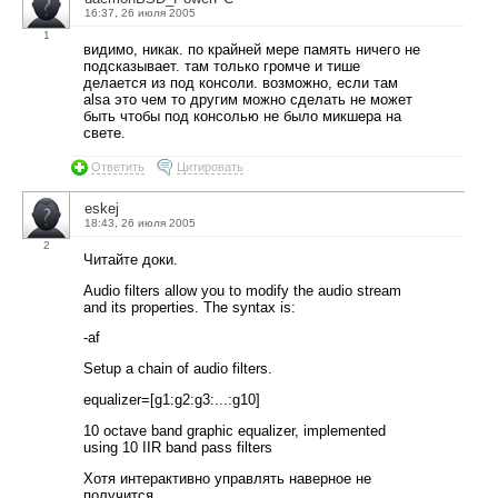
16:37, 26 июля 2005
1
видимо, никак. по крайней мере память ничего не
подсказывает. там только громче и тише
делается из под консоли. возможно, если там
alsa это чем то другим можно сделать не может
быть чтобы под консолью не было микшера на
свете.
Ответить
Цитировать
eskej
18:43, 26 июля 2005
2
Читайте доки.
Audio filters allow you to modify the audio stream
and its properties. The syntax is:
-af
Setup a chain of audio filters.
equalizer=[g1:g2:g3:...:g10]
10 octave band graphic equalizer, implemented
using 10 IIR band pass filters
Хотя интерактивно управлять наверное не
получится.