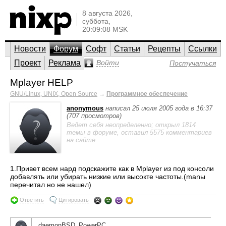
8 августа 2026,
суббота,
20:09:08 MSK
Новости
Форум
Софт
Статьи
Рецепты
Ссылки
Проект
Реклама
Войти
Постучаться
Mplayer HELP
GNU/Linux, UNIX, Open Source
→
Программное обеспечение
anonymous
написал 25 июля 2005 года в 16:37
(707 просмотров)
Ведет себя неопределенно; открыл 1814
темы в форуме, оставил 5575 комментариев
на сайте.
1.Привет всем нард подскажите как в Mplayer из под консоли
добавлять или убирать низкие или высокте частоты.(manы
перечитал но не нашел)
Ответить
Цитировать
daemonBSD_PowerPC