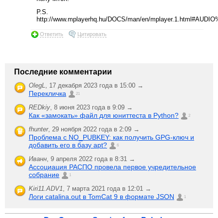
P.S.
http://www.mplayerhq.hu/DOCS/man/en/mplayer.1.html#AUDI
Ответить
Цитировать
Последние комментарии
OlegL
,
17 декабря 2023 года в 15:00 →
Перекличка
21
REDkiy
,
8 июня 2023 года в 9:09 →
Как «замокать» файл для юниттеста в Python?
2
fhunter
,
29 ноября 2022 года в 2:09 →
Проблема с NO_PUBKEY: как получить GPG-ключ и
добавить его в базу apt?
6
Иванн
,
9 апреля 2022 года в 8:31 →
Ассоциация РАСПО провела первое учредительное
собрание
1
Kiri11.ADV1
,
7 марта 2021 года в 12:01 →
Логи catalina.out в TomCat 9 в формате JSON
1