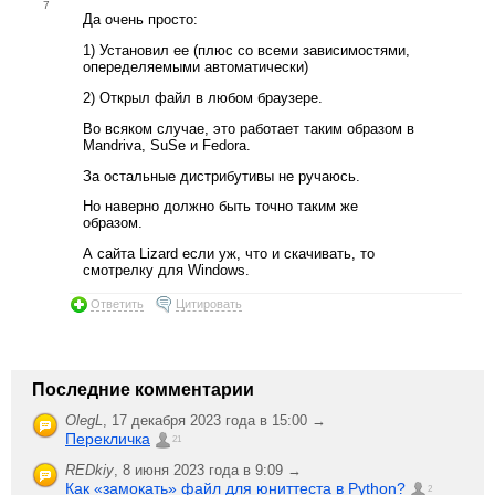
7
Да очень просто:
1) Установил ее (плюс со всеми зависимостями,
опеределяемыми автоматически)
2) Открыл файл в любом браузере.
Во всяком случае, это работает таким образом в
Mandriva, SuSe и Fedora.
За остальные дистрибутивы не ручаюсь.
Но наверно должно быть точно таким же
образом.
А сайта Lizard если уж, что и скачивать, то
смотрелку для Windows.
Ответить
Цитировать
Последние комментарии
OlegL
,
17 декабря 2023 года в 15:00 →
Перекличка
21
REDkiy
,
8 июня 2023 года в 9:09 →
Как «замокать» файл для юниттеста в Python?
2