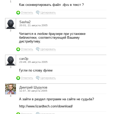
1
Как сконвертировать файл .djvu в текст ?
Ответить
Цитировать
Sasha2
20:01, 21 августа 2005
2
Читается в любом браузере при установке
библиотеки, соответствующей Вашему
дистрибутиву.
Ответить
Цитировать
can3p
23:49, 29 августа 2005
3
Гугли по слову djview
Ответить
Цитировать
Дмитрий Шурупов
11:07, 30 августа 2005
4
А зайти в раздел программ на сайте не судьба?
http://www.lizardtech.com/download/
Ответить
Цитировать