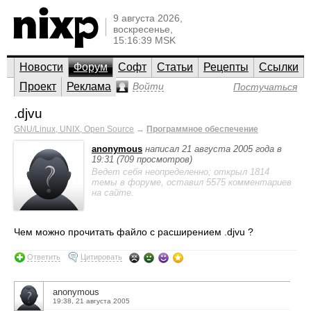
9 августа 2026,
воскресенье,
15:16:39 MSK
Новости
Форум
Софт
Статьи
Рецепты
Ссылки
Проект
Реклама
Войти
Постучаться
.djvu
GNU/Linux, UNIX, Open Source
→
Программное обеспечение
anonymous
написал 21 августа 2005 года в
19:31 (709 просмотров)
Ведет себя неопределенно; открыл 1814
темы в форуме, оставил 5575 комментариев
на сайте.
Чем можно прочитать файло с расширением .djvu ?
Ответить
Цитировать
anonymous
19:38, 21 августа 2005