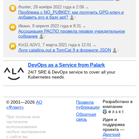
fhunter
,
29 ноября 2022 года в 2:09 →
Проблема с NO_PUBKEY: как получить GPG-ключ и
добавить его в базу apt?
6
Иванн
,
9 апреля 2022 года в 8:31 →
Ассоциация РАСПО провела первое учредительное
собрание
1
Kiri11.ADV1
,
7 марта 2021 года в 12:01 →
Логи catalina.out в TomCat 9 в формате JSON
1
DevOps as a Service from Palark
24/7 SRE & DevOps service to cover all your
Kubernetes needs.
Разработано в
© 2001—2026
АО
Правила
компании
«Флант»
публикации
Обратная
При полном или
связь
Идея и
частичном
поддержка
использовании
проекта —
любых материалов
Дмитрий
с сайта вы