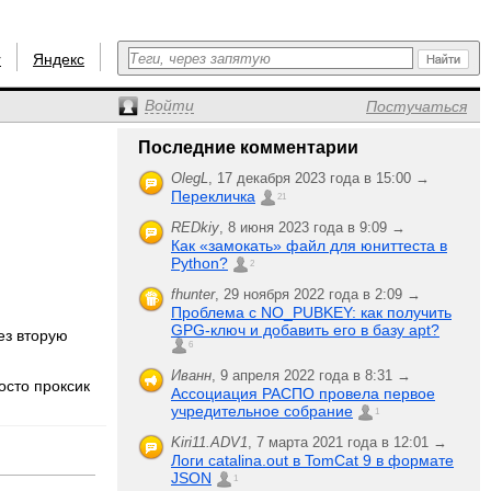
r
Яндекс
Войти
Постучаться
Последние комментарии
OlegL
,
17 декабря 2023 года в 15:00 →
Перекличка
21
REDkiy
,
8 июня 2023 года в 9:09 →
Как «замокать» файл для юниттеста в
Python?
2
fhunter
,
29 ноября 2022 года в 2:09 →
Проблема с NO_PUBKEY: как получить
GPG-ключ и добавить его в базу apt?
ез вторую
6
Иванн
,
9 апреля 2022 года в 8:31 →
осто проксик
Ассоциация РАСПО провела первое
учредительное собрание
1
Kiri11.ADV1
,
7 марта 2021 года в 12:01 →
Логи catalina.out в TomCat 9 в формате
JSON
1