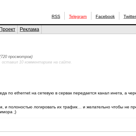
RSS
Telegram
Facebook
Twitte
Проект
Реклама
 (720 просмотров)
, оставил 10 комментариев на сайте.
да по ethernet на сетевую в сервак передается канал инета, а чер
м, и полоностью логировать их трафик… и желательно чтобы не пр
имора ;)