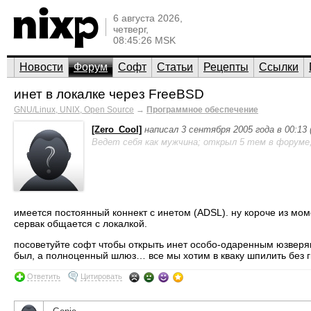
6 августа 2026,
четверг,
08:45:26 MSK
Новости
Форум
Софт
Статьи
Рецепты
Ссылки
инет в локалке через FreeBSD
GNU/Linux, UNIX, Open Source
→
Программное обеспечение
[Zero_Cool]
написал 3 сентября 2005 года в 00:13
Ведет себя как мужчина; открыл 5 тем в форуме
имеется постоянный коннект с инетом (ADSL). ну короче из моме
сервак общается с локалкой.
посоветуйте софт чтобы открыть инет особо-одаренным юзверя
был, а полноценный шлюз… все мы хотим в кваку шпилить без г
Ответить
Цитировать