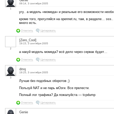
Genie
09:14, 3 сентября 2005
1
угу.. а модель «момеда» и реальные его возможности необ
кроме того, прогуляйся на opennet.ru, там, в разделе… эээ.
много есть.
Ответить
Цитировать
[Zero_Cool]
19:15, 3 сентября 2005
2
а накуй модель момеда? всё дело через сервак будет…
Ответить
Цитировать
dmq
19:25, 3 сентября 2005
3
Лучше без подобных оборотов ;)
Пользуй NAT и не парь мОзги. Все прелести.
Полный лог трафика? Да пожалуйста — tcpdump
Ответить
Цитировать
Genie