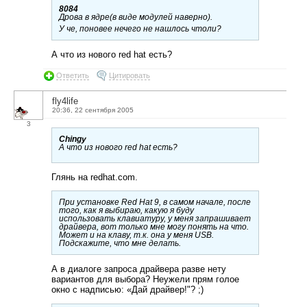
8084
Дрова в ядре(в виде модулей наверно).
У че, поновее нечего не нашлось чтоли?
А что из нового red hat есть?
Ответить
Цитировать
fly4life
20:36, 22 сентября 2005
3
Chingy
А что из нового red hat есть?
Глянь на redhat.com.
При установке Red Hat 9, в самом начале, после
того, как я выбираю, какую я буду
использовать клавиатуру, у меня запрашивает
драйвера, вот только мне могу понять на что.
Может и на клаву, т.к. она у меня USB.
Подскажите, что мне делать.
А в диалоге запроса драйвера разве нету
вариантов для выбора? Неужели прям голое
окно с надписью: «Дай драйвер!"? ;)