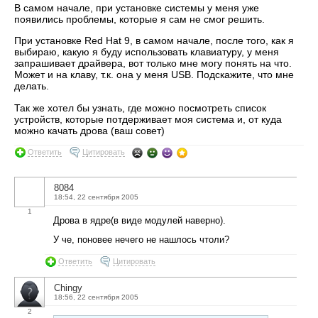
В самом начале, при установке системы у меня уже
появились проблемы, которые я сам не смог решить.
При установке Red Hat 9, в самом начале, после того, как я
выбираю, какую я буду использовать клавиатуру, у меня
запрашивает драйвера, вот только мне могу понять на что.
Может и на клаву, т.к. она у меня USB. Подскажите, что мне
делать.
Так же хотел бы узнать, где можно посмотреть список
устройств, которые потдерживает моя система и, от куда
можно качать дрова (ваш совет)
Ответить
Цитировать
8084
18:54, 22 сентября 2005
1
Дрова в ядре(в виде модулей наверно).
У че, поновее нечего не нашлось чтоли?
Ответить
Цитировать
Chingy
18:56, 22 сентября 2005
2