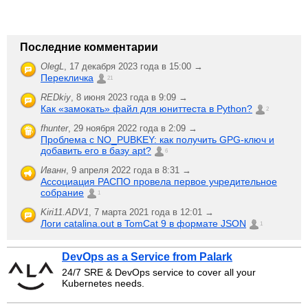
Последние комментарии
OlegL
,
17 декабря 2023 года в 15:00 →
Перекличка
21
REDkiy
,
8 июня 2023 года в 9:09 →
Как «замокать» файл для юниттеста в Python?
2
fhunter
,
29 ноября 2022 года в 2:09 →
Проблема с NO_PUBKEY: как получить GPG-ключ и
добавить его в базу apt?
6
Иванн
,
9 апреля 2022 года в 8:31 →
Ассоциация РАСПО провела первое учредительное
собрание
1
Kiri11.ADV1
,
7 марта 2021 года в 12:01 →
Логи catalina.out в TomCat 9 в формате JSON
1
DevOps as a Service from Palark
24/7 SRE & DevOps service to cover all your
Kubernetes needs.