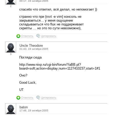
00:17, 19 октября 2005
2
спасибо что ответил, всё делал, но непомогает ))
странно что при {rxvt -e vim} консоль не
закрываеться… у меня ощущение
складываеться что flux не поддерживает
скрипты … но это по сути невозможно),
Ответить
Цитировать
Uncle Theodore
01:43, 19 октября 2005
3
Погляди сюда
http://www.nixp.ru/cgi-bin/forum/YaBB.pl?
board=soft;action=display;num=1127410237;start=1#1
Оно?
Good Luck,
UT
Ответить
Цитировать
baton
17:46, 19 октября 2005