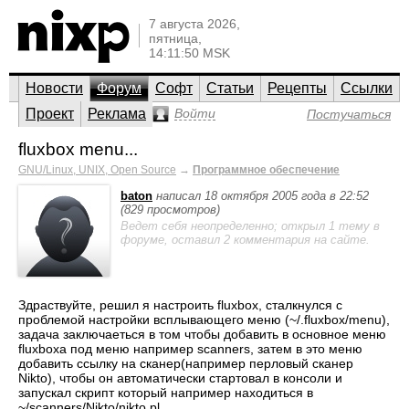
7 августа 2026,
пятница,
14:11:50 MSK
Новости
Форум
Софт
Статьи
Рецепты
Ссылки
Проект
Реклама
Войти
Постучаться
fluxbox menu...
GNU/Linux, UNIX, Open Source
→
Программное обеспечение
baton
написал 18 октября 2005 года в 22:52
(829 просмотров)
Ведет себя неопределенно; открыл 1 тему в
форуме, оставил 2 комментария на сайте.
Здраствуйте, решил я настроить fluxbox, сталкнулся с
проблемой настройки всплывающего меню (~/.fluxbox/menu),
задача заключаеться в том чтобы добавить в основное меню
fluxboxa под меню например scanners, затем в это меню
добавить ссылку на сканер(например перловый сканер
Nikto), чтобы он автоматически стартовал в консоли и
запускал скрипт который например находиться в
~/scanners/Nikto/nikto.pl