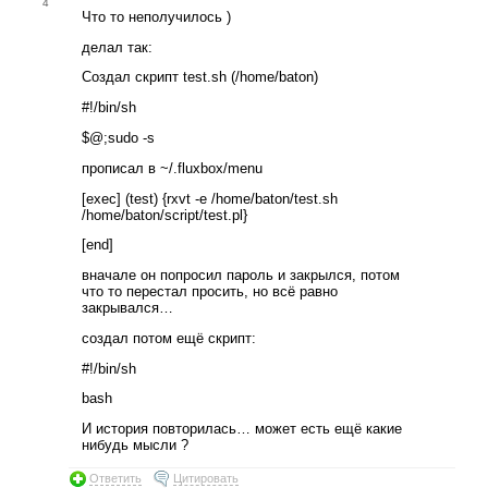
4
Что то неполучилось )
делал так:
Создал скрипт test.sh (/home/baton)
#!/bin/sh
$@;sudo -s
прописал в ~/.fluxbox/menu
[exec] (test) {rxvt -e /home/baton/test.sh
/home/baton/script/test.pl}
[end]
вначале он попросил пароль и закрылся, потом
что то перестал просить, но всё равно
закрывался…
создал потом ещё скрипт:
#!/bin/sh
bash
И история повторилась… может есть ещё какие
нибудь мысли ?
Ответить
Цитировать