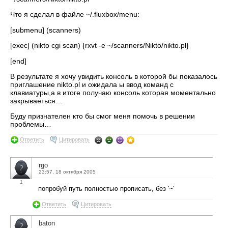
Что я сделал в файле ~/.fluxbox/menu:
[submenu] (scanners)
[exec] (nikto cgi scan) {rxvt -e ~/scanners/Nikto/nikto.pl}
[end]
В результате я хочу увидить консоль в которой бы показалось
приглашение nikto.pl и ожидала ы ввод команд с
клавиатуры,а в итоге получаю консоль которая моментально
закрываеться…
Буду признателен кто бы смог меня помочь в решении
проблемы…
Ответить
Цитировать
rgo
23:57, 18 октября 2005
1
попробуй путь полностью прописать, без '~'
Ответить
Цитировать
baton