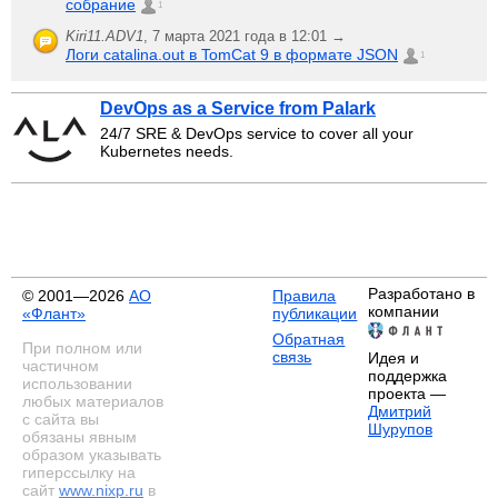
собрание
1
Kiri11.ADV1
,
7 марта 2021 года в 12:01 →
Логи catalina.out в TomCat 9 в формате JSON
1
DevOps as a Service from Palark
24/7 SRE & DevOps service to cover all your
Kubernetes needs.
Разработано в
© 2001—2026
АО
Правила
компании
«Флант»
публикации
Обратная
При полном или
связь
Идея и
частичном
поддержка
использовании
проекта —
любых материалов
Дмитрий
с сайта вы
Шурупов
обязаны явным
образом указывать
гиперссылку на
сайт
www.nixp.ru
в