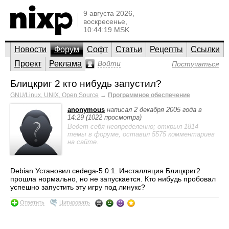
9 августа 2026,
воскресенье,
10:44:19 MSK
Новости
Форум
Софт
Статьи
Рецепты
Ссылки
Проект
Реклама
Войти
Постучаться
Блицкриг 2 кто нибудь запустил?
GNU/Linux, UNIX, Open Source
→
Программное обеспечение
anonymous
написал 2 декабря 2005 года в
14:29 (1022 просмотра)
Ведет себя неопределенно; открыл 1814
темы в форуме, оставил 5575 комментариев
на сайте.
Debian Установил cedega-5.0.1. Инсталляция Блицкриг2
прошла нормально, но не запускается. Кто нибудь пробовал
успешно запустить эту игру под линукс?
Ответить
Цитировать