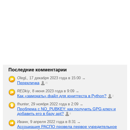
Последние комментарии
OlegL
,
17 декабря 2023 года в 15:00 →
Перекличка
21
REDkiy
,
8 июня 2023 года в 9:09 →
Как «замокать» файл для юниттеста в Python?
2
fhunter
,
29 ноября 2022 года в 2:09 →
Проблема с NO_PUBKEY: как получить GPG-ключ и
добавить его в базу apt?
6
Иванн
,
9 апреля 2022 года в 8:31 →
Ассоциация РАСПО провела первое учредительное