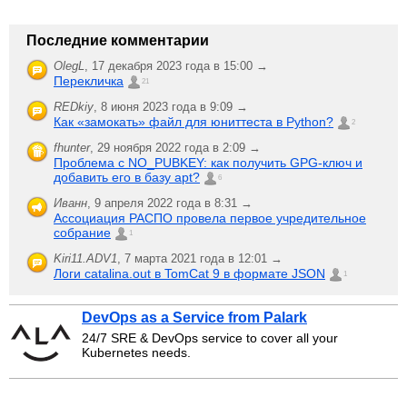
Последние комментарии
OlegL
,
17 декабря 2023 года в 15:00 →
Перекличка
21
REDkiy
,
8 июня 2023 года в 9:09 →
Как «замокать» файл для юниттеста в Python?
2
fhunter
,
29 ноября 2022 года в 2:09 →
Проблема с NO_PUBKEY: как получить GPG-ключ и
добавить его в базу apt?
6
Иванн
,
9 апреля 2022 года в 8:31 →
Ассоциация РАСПО провела первое учредительное
собрание
1
Kiri11.ADV1
,
7 марта 2021 года в 12:01 →
Логи catalina.out в TomCat 9 в формате JSON
1
DevOps as a Service from Palark
24/7 SRE & DevOps service to cover all your
Kubernetes needs.