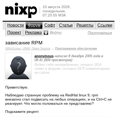
10 августа 2026,
понедельник,
07:20:55 MSK
Новости
Форум
Софт
Статьи
Рецепты
Ссылки
Проект
Реклама
Войти
Постучаться
зависание RPM
GNU/Linux, UNIX, Open Source
→
Программное обеспечение
anonymous
написал 8 декабря 2005 года в
08:41 (809 просмотров)
Ведет себя неопределенно; открыл 1814
темы в форуме, оставил 5575 комментариев
на сайте.
Приветствую.
Наблюдаю странную проблему на RedHat linux 9, rpm
внезапно стал подвисать на любых операциях, и на Ctrl+C не
реагирует. Что могло поломаться не представляю?
Подскажите рецепт.