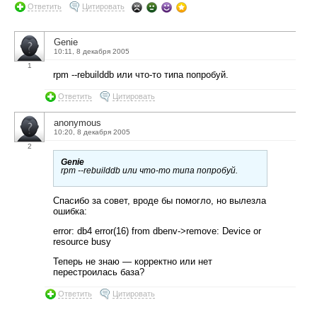
Ответить
Цитировать
Genie
10:11, 8 декабря 2005
1
rpm --rebuilddb или что-то типа попробуй.
Ответить
Цитировать
anonymous
10:20, 8 декабря 2005
2
Genie
rpm --rebuilddb или что-то типа попробуй.
Спасибо за совет, вроде бы помогло, но вылезла
ошибка:
error: db4 error(16) from dbenv->remove: Device or
resource busy
Теперь не знаю — корректно или нет
перестроилась база?
Ответить
Цитировать