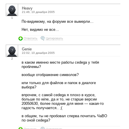
Heavy
21:46, 10 декабря 2005
1
По-видимому, на форуме все вымерли…
Нет, видимо не все…
Ответить
Цитировать
Genie
22:02, 10 декабря 2005
2
в каком именно месте работы cedega у тебя
проблемы?
вообще отображение символов?
или только для файлов и папок в диалоге
выбора?
впрочем, с самой cedega я плохо в курсе,
больше по wine, да и то, не старше версии
20050630, более поздние для меня — какая-то
гадость получается.. ;(
в общем, ты не пробовал сперва почитать ЧаВО
по оной cedega?
Ответить
Цитировать