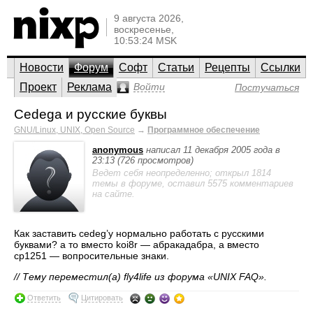
9 августа 2026,
воскресенье,
10:53:24 MSK
Новости
Форум
Софт
Статьи
Рецепты
Ссылки
Проект
Реклама
Войти
Постучаться
Cedega и русские буквы
GNU/Linux, UNIX, Open Source
→
Программное обеспечение
anonymous
написал 11 декабря 2005 года в
23:13 (726 просмотров)
Ведет себя неопределенно; открыл 1814
темы в форуме, оставил 5575 комментариев
на сайте.
Как заставить cedeg’у нормально работать с русскими
буквами? а то вместо koi8r — абракадабра, а вместо
cp1251 — вопросительные знаки.
// Тему переместил(а) fly4life из форума «UNIX FAQ».
Ответить
Цитировать