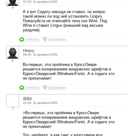
07:29, 11 декабря 2005
5
А я вот Седегу никогда не ставил, но вопрос
такой можно ли под ней установить Lingvo.
Пожалуйста не отвечайте типа use Wine. Под
WIne я ставил LIngvo (внешний вид весьма
уродлив)
Ответить
Цитировать
Heavy
09:45, 11 декабря 2005
6
Во-первых, эта проблема в КроссОвере
решается копированием виндовских шрифтов в
КрроссОверрский /Windows/Fonts. А в седеге это
не прокатывает
Ответить
Цитировать
8084
10:26, 11 декабря 2005
7
>Во-первых, эта проблема в КроссОвере
решается копированием виндовских шрифтов в
КрроссОверрский /Windows/Fonts. А в седеге это
не прокатывает
Ууу..наоборот, я как снес у кроссовера все