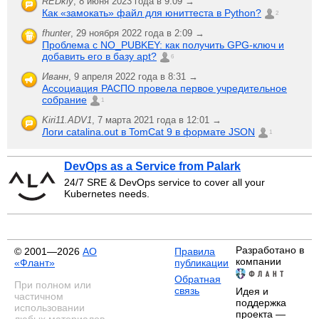
REDkiy
,
8 июня 2023 года в 9:09 →
Как «замокать» файл для юниттеста в Python?
2
fhunter
,
29 ноября 2022 года в 2:09 →
Проблема с NO_PUBKEY: как получить GPG-ключ и
добавить его в базу apt?
6
Иванн
,
9 апреля 2022 года в 8:31 →
Ассоциация РАСПО провела первое учредительное
собрание
1
Kiri11.ADV1
,
7 марта 2021 года в 12:01 →
Логи catalina.out в TomCat 9 в формате JSON
1
DevOps as a Service from Palark
24/7 SRE & DevOps service to cover all your
Kubernetes needs.
Разработано в
© 2001—2026
АО
Правила
компании
«Флант»
публикации
Обратная
При полном или
связь
Идея и
частичном
поддержка
использовании
проекта —
любых материалов