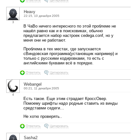
Heavy
22:15, 10 декабря 2005
3
В ЧаВо ничего интересного по этой проблеме не
нашёл равно как и в поисковиках, обычно
предлагается набор настроек cedega.conf, но у
меня они не работают.
Проблема в тех местах, где запускается
сВиндовская программа(установщик например) и
только с русскими кодировками, то есть с
английскими буквами всё в порядке.
Ответить
Цитировать
Webangel
00:21, 11 декабря 2005
4
Есть такое. Еще этим страдает КроссОвер.
Помоему шрифты надо родные ставить из винды
средставми седеги…
Не хотю проверять..
Ответить
Цитировать
Sasha2