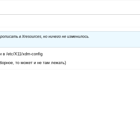
описать в Xresources, но ничего не изменилось.
в /etc/X11/xdm-config
борное, то может и не там лежать)