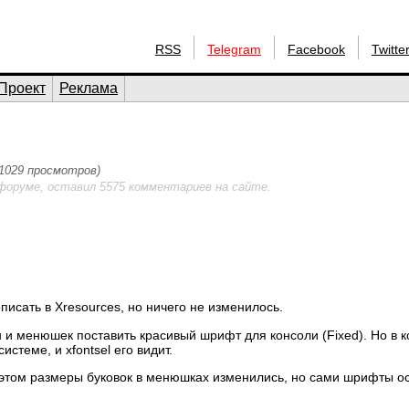
RSS
Telegram
Facebook
Twitte
Проект
Реклама
 (1029 просмотров)
форуме, оставил 5575 комментариев на сайте.
сать в Xresources, но ничего не изменилось.
н и менюшек поставить красивый шрифт для консоли (Fixed). Но в 
стеме, и xfontsel его видит.
этом размеры буковок в менюшках изменились, но сами шрифты ост