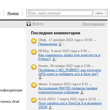
r
Яндекс
Войти
Постучаться
Последние комментарии
OlegL
,
17 декабря 2023 года в 15:00 →
Перекличка
21
REDkiy
,
8 июня 2023 года в 9:09 →
Как «замокать» файл для юниттеста в
Python?
2
fhunter
,
29 ноября 2022 года в 2:09 →
Проблема с NO_PUBKEY: как получить
GPG-ключ и добавить его в базу apt?
6
Иванн
,
9 апреля 2022 года в 8:31 →
Ассоциация РАСПО провела первое
конфигураторе
учредительное собрание
1
Kiri11.ADV1
,
7 марта 2021 года в 12:01 →
ались Arial
Логи catalina.out в TomCat 9 в формате
JSON
1