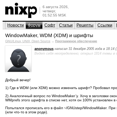
6 августа 2026,
четверг,
01:52:55 MSK
Новости
Форум
Софт
Статьи
Рецепты
Ссылки
WindowMaker, WDM (XDM) и шрифты
GNU/Linux, UNIX, Open Source
→
Программное обеспечение
anonymous
написал 31 декабря 2005 года в 18:14
Ведет себя неопределенно; открыл 1814 темы в 
Добрый вечер!
1) Где в WDM (или XDM) можно изменить шрифт? Пробовал пропи
2) Аналогичный вопрос по WindowMaker’у. Хочу в заголовки око
WMprefs этого шрифта в списке нет, хотя он 100% установлен в си
Попытался прописать его в файл ~/GNUstep/WindowMaker. При 
(или что-то в этом роде).