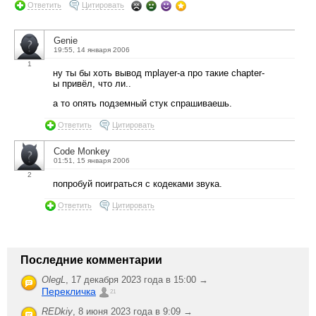
Ответить
Цитировать
Genie
19:55, 14 января 2006
1
ну ты бы хоть вывод mplayer-а про такие chapter-
ы привёл, что ли..
а то опять подземный стук спрашиваешь.
Ответить
Цитировать
Code Monkey
01:51, 15 января 2006
2
попробуй поиграться с кодеками звука.
Ответить
Цитировать
Последние комментарии
OlegL
,
17 декабря 2023 года в 15:00 →
Перекличка
21
REDkiy
,
8 июня 2023 года в 9:09 →