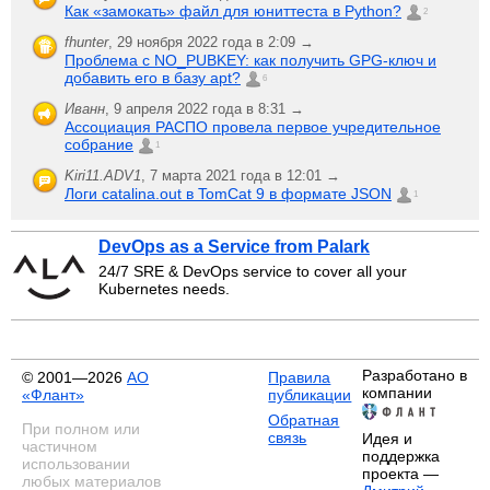
Как «замокать» файл для юниттеста в Python?
2
fhunter
,
29 ноября 2022 года в 2:09 →
Проблема с NO_PUBKEY: как получить GPG-ключ и
добавить его в базу apt?
6
Иванн
,
9 апреля 2022 года в 8:31 →
Ассоциация РАСПО провела первое учредительное
собрание
1
Kiri11.ADV1
,
7 марта 2021 года в 12:01 →
Логи catalina.out в TomCat 9 в формате JSON
1
DevOps as a Service from Palark
24/7 SRE & DevOps service to cover all your
Kubernetes needs.
Разработано в
© 2001—2026
АО
Правила
компании
«Флант»
публикации
Обратная
При полном или
связь
Идея и
частичном
поддержка
использовании
проекта —
любых материалов