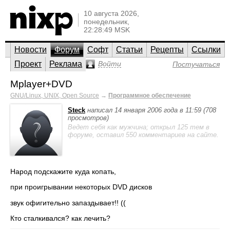
10 августа 2026,
понедельник,
22:28:49 MSK
Новости
Форум
Софт
Статьи
Рецепты
Ссылки
Проект
Реклама
Войти
Постучаться
Mplayer+DVD
GNU/Linux, UNIX, Open Source
→
Программное обеспечение
Steck
написал 14 января 2006 года в 11:59 (708
просмотров)
Ведет себя как мужчина; открыл 125 тем в
форуме, оставил 550 комментариев на сайте.
Народ подскажите куда копать,
при проигрывании некоторых DVD дисков
звук офигительно запаздывает!! ((
Кто сталкивался? как лечить?