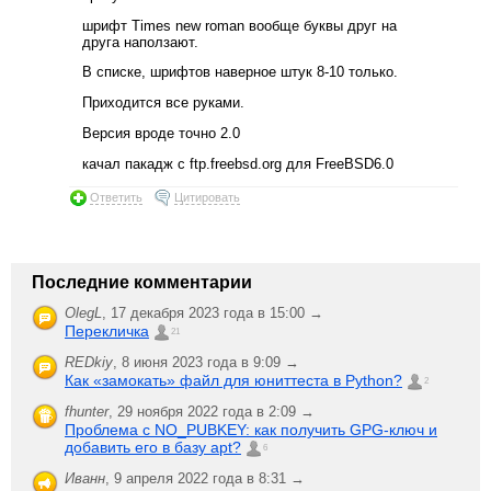
шрифт Times new roman вообще буквы друг на
друга наползают.
В списке, шрифтов наверное штук 8-10 только.
Приходится все руками.
Версия вроде точно 2.0
качал пакадж с ftp.freebsd.org для FreeBSD6.0
Ответить
Цитировать
Последние комментарии
OlegL
,
17 декабря 2023 года в 15:00 →
Перекличка
21
REDkiy
,
8 июня 2023 года в 9:09 →
Как «замокать» файл для юниттеста в Python?
2
fhunter
,
29 ноября 2022 года в 2:09 →
Проблема с NO_PUBKEY: как получить GPG-ключ и
добавить его в базу apt?
6
Иванн
,
9 апреля 2022 года в 8:31 →