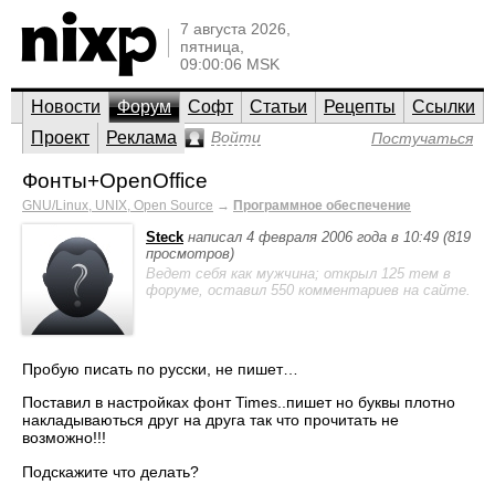
7 августа 2026,
пятница,
09:00:06 MSK
Новости
Форум
Софт
Статьи
Рецепты
Ссылки
Проект
Реклама
Войти
Постучаться
Фонты+OpenOffice
GNU/Linux, UNIX, Open Source
→
Программное обеспечение
Steck
написал 4 февраля 2006 года в 10:49 (819
просмотров)
Ведет себя как мужчина; открыл 125 тем в
форуме, оставил 550 комментариев на сайте.
Пробую писать по русски, не пишет…
Поставил в настройках фонт Times..пишет но буквы плотно
накладываються друг на друга так что прочитать не
возможно!!!
Подскажите что делать?