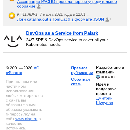
Ассоциация РАСПО провела первое учредительное
собрание
1
Kiri11.ADV1
,
7 марта 2021 года в 12:01 →
Логи catalina.out в TomCat 9 в формате JSON
1
DevOps as a Service from Palark
24/7 SRE & DevOps service to cover all your
Kubernetes needs.
Разработано в
© 2001—2026
АО
Правила
компании
«Флант»
публикации
Обратная
При полном или
связь
Идея и
частичном
поддержка
использовании
проекта —
любых материалов
Дмитрий
с сайта вы
Шурупов
обязаны явным
образом указывать
гиперссылку на
сайт
www.nixp.ru
в
качестве
источника.