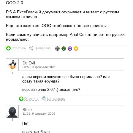
OOO-2.0
P.S А Excel’евский документ открывает и читает с русским
языком отлично..
Еще что заметил. ООО отображает не все шрифты.
Если самому вписать например Arial Cur то пишет по русски
нормально.
Ответить
Цитировать
Dr. Evil
08:53, 6 февраля 2006
1
а при первом запуске все было нормально? или
сразу такая ерунда?
версия точно 2.0? ;) может,
pre
?
Ответить
Цитировать
Steck
11:51, 6 февраля 2006
2
Нет
сразу так было.