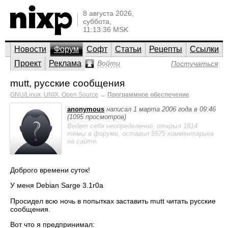
8 августа 2026,
суббота,
11:13:36 MSK
Новости
Форум
Софт
Статьи
Рецепты
Ссылки
Проект
Реклама
Войти
Постучаться
mutt, русские сообщения
GNU/Linux, UNIX, Open Source
→
Программное обеспечение
anonymous
написал 1 марта 2006 года в 09:46
(1095 просмотров)
Ведет себя неопределенно; открыл 1814
темы в форуме, оставил 5575 комментариев
на сайте.
Доброго времени суток!
У меня Debian Sarge 3.1r0a
Просидел всю ночь в попытках заставить mutt читать русские
сообщения.
Вот что я предпринимал: