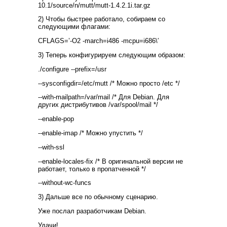
10.1/source/n/mutt/mutt-1.4.2.1i.tar.gz
2) Чтобы быстрее работало, собираем со
следующими флагами:
CFLAGS=’-O2 -march=i486 -mcpu=i686\′
3) Теперь конфигурируем следующим образом:
./configure --prefix=/usr
--sysconfigdir=/etc/mutt /* Можно просто /etc */
--with-mailpath=/var/mail /* Для Debian. Для
других дистрибутивов /var/spool/mail */
--enable-pop
--enable-imap /* Можно упустить */
--with-ssl
--enable-locales-fix /* В оригинальной версии не
работает, только в пропатченной */
--without-wc-funcs
3) Дальше все по обычному сценарию.
Уже послал разработчикам Debian.
Удачи!