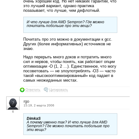
очень хороший код. Но нет никаких гарантий, что
это лучший вариант, однако практика
позазывает, что лучше, чем дефлотный.
И что лучше для AMD Sempron? Где можно
почитать побольше про эти вещи?
Почитать про это можно в документации к gcc.
Других (более информативных) источников не
знаю.
Надо перерыть много доков и потратить много
сил и нервов, чтобы понять, как работают опции
оптимизации -O (1, 2 …). Единственное, что могу
посоветовать — не злоупотреблять -O3 — часто
такой «высокооптимизированный» код падает в
самых неожиданных местах.
Ответить
Цитировать
rgo
15:19, 2 марта 2006
6
DimkaS
А почему именно так? И что лучше для AMD
Sempron? Где можно почитать побольше про
эти вещи?