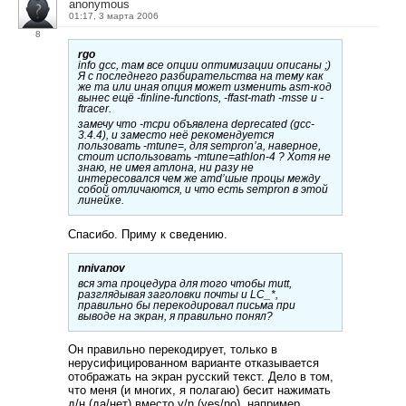
anonymous
01:17, 3 марта 2006
8
rgo
info gcc, там все опции оптимизации описаны ;)
Я с последнего разбирательства на тему как
же та или иная опция может изменить asm-код
вынес ещё -finline-functions, -ffast-math -msse и -
ftracer.
замечу что -mcpu объявлена deprecated (gcc-
3.4.4), и заместо неё рекомендуется
пользовать -mtune=, для sempron’а, наверное,
стоит использовать -mtune=athlon-4 ? Хотя не
знаю, не имея атлона, ни разу не
интересовался чем же amd’шые процы между
собой отличаются, и что есть sempron в этой
линейке.
Спасибо. Приму к сведению.
nnivanov
вся эта процедура для того чтобы mutt,
разглядывая заголовки почты и LC_*,
правильно бы перекодировал письма при
выводе на экран, я правильно понял?
Он правильно перекодирует, только в
нерусифицированном варианте отказывается
отображать на экран русский текст. Дело в том,
что меня (и многих, я полагаю) бесит нажимать
д/н (да/нет) вместо y/n (yes/no), например,