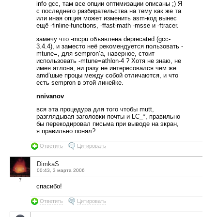
info gcc, там все опции оптимизации описаны ;) Я
с последнего разбирательства на тему как же та
или иная опция может изменить asm-код вынес
ещё -finline-functions, -ffast-math -msse и -ftracer.
замечу что -mcpu объявлена deprecated (gcc-
3.4.4), и заместо неё рекомендуется пользовать -
mtune=, для sempron’а, наверное, стоит
использовать -mtune=athlon-4 ? Хотя не знаю, не
имея атлона, ни разу не интересовался чем же
amd’шые процы между собой отличаются, и что
есть sempron в этой линейке.
nnivanov
вся эта процедура для того чтобы mutt,
разглядывая заголовки почты и LC_*, правильно
бы перекодировал письма при выводе на экран,
я правильно понял?
Ответить
Цитировать
DimkaS
00:43, 3 марта 2006
7
спасибо!
Ответить
Цитировать