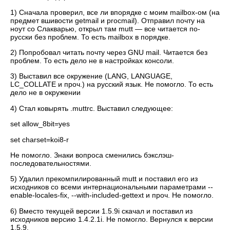
1) Сначала проверил, все ли впорядке с моим mailbox-ом (на
предмет вшивости getmail и procmail). Отправил почту на
ноут со Слакварью, открыл там mutt — все читается по-
русски без проблем. То есть mailbox в порядке.
2) Попробовал читать почту через GNU mail. Читается без
проблем. То есть дело не в настройках консоли.
3) Выставил все окружение (LANG, LANGUAGE,
LC_COLLATE и проч.) на русский язык. Не помогло. То есть
дело не в окружении
4) Стал ковырять .muttrc. Выставил следующее:
set allow_8bit=yes
set charset=koi8-r
Не помогло. Знаки вопроса сменились бэкслэш-
последовательностями.
5) Удалил прекомпилированный mutt и поставил его из
исходников со всеми интернациональными параметрами --
enable-locales-fix, --with-included-gettext и проч. Не помогло.
6) Вместо текущей версии 1.5.9i скачал и поставил из
исходников версию 1.4.2.1i. Не помогло. Вернулся к версии
1.5.9.