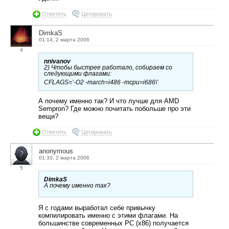
Ответить
Цитировать
DimkaS
01:14, 2 марта 2006
4
nnivanov
2) Чтобы быстрее работало, собираем со
следующими флагами:
CFLAGS=’-O2 -march=i486 -mcpu=i686\′
А почему именно так? И что лучше для AMD
Sempron? Где можно почитать побольше про эти
вещи?
Ответить
Цитировать
anonymous
01:33, 2 марта 2006
5
DimkaS
А почему именно так?
Я с годами выработал себе привычку
компилировать именно с этими флагами. На
большинстве современных PC (x86) получается