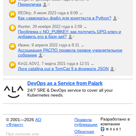
Перекличка
21
REDkiy
,
8 июня 2023 года в 9:09 →
Как «замокать» файл для юниттеста в Python?
2
fhunter
,
29 ноября 2022 года в 2:09 →
Проблема с NO_PUBKEY: как получить GPG-ключ и
добавить его в базу apt?
6
Иванн
,
9 апреля 2022 года в 8:31 →
Ассоциация РАСПО провела первое учредительное
собрание
1
Kiri11.ADV1
,
7 марта 2021 года в 12:01 →
Логи catalina.out в TomCat 9 в формате JSON
1
DevOps as a Service from Palark
24/7 SRE & DevOps service to cover all your
Kubernetes needs.
Разработано в
© 2001—2026
АО
Правила
компании
«Флант»
публикации
Обратная
При полном или