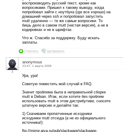
воспроизводить русский текст, кроме как
вопросиками. Пришел к такому выводу, когда
попробовал зайти с ноутбука (где все хорошо) на
домашний через ssh и попробовал запустить
mutt удаленно — те же самые вопросики. То
бишь дело в самом mutt (чистая версия), а не в
кодировках и не в шрифтах.
Что ж. Спасибо за поддержку. Буду искать
заплаты.
Ответить
Цитировать
anonymous
23:47, 1 марта 2006
3
Ура, ура!
Советую поместить мой случай в FAQ.
Значит проблема была в неправильной сборке
mutt в Debian. Итак, если хотите без проблем
использовать mutt в этом дистрибутиве, сносите
штатную версию и делайте так:
1) Скачиваем пропатченные исходники
исходники mutt отсюда (а не из официального
источника!):
ftp://mirror.aiya.ru/pub/slackware/slackware-