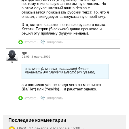
поэтому я использую англоязычную локаль. Но
в этом случае штатный mutt в debian-е
отказывается показывать русский текст. То, что я
описал, ликвидирует вышеуказанную проблему.
Это, кстати, касается не только русского языка.
Кстати, Патрик (Slackware) давно пронюхал и
решил эту проблему (будучи немцем).
Ответить
Цитировать
rgo
21:05, 3 марта 2006
9
что меня (и многих, я полагаю) бесит
нажимать д/н (да/нет) вместо y/n (yes/no)
а я нажимаю y/n, не глядя чего он мне пишет:
(Да/Нет) или (Yes/No)… и работает однако.
Ответить
Цитировать
Последние комментарии
OlegL
,
17 декабря 2023 года в 15:00 →