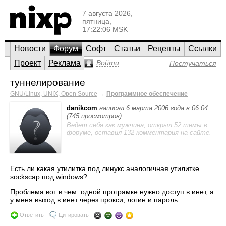
7 августа 2026,
пятница,
17:22:06 MSK
Новости
Форум
Софт
Статьи
Рецепты
Ссылки
Проект
Реклама
Войти
Постучаться
туннелирование
GNU/Linux, UNIX, Open Source
→
Программное обеспечение
danikcom
написал 6 марта 2006 года в 06:04
(745 просмотров)
Ведет себя как мужчина; открыл 52 темы в
форуме, оставил 132 комментария на сайте.
Есть ли какая утилитка под линукс аналогичная утилитке
sockscap под windows?
Проблема вот в чем: одной програмке нужно доступ в инет, а
у меня выход в инет через прокси, логин и пароль…
Ответить
Цитировать