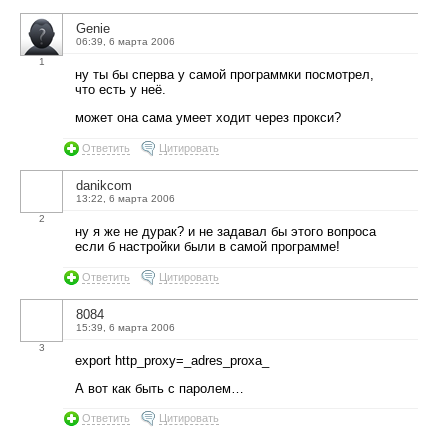
Genie
06:39, 6 марта 2006
1
ну ты бы сперва у самой программки посмотрел,
что есть у неё.
может она сама умеет ходит через прокси?
Ответить
Цитировать
danikcom
13:22, 6 марта 2006
2
ну я же не дурак? и не задавал бы этого вопроса
если б настройки были в самой программе!
Ответить
Цитировать
8084
15:39, 6 марта 2006
3
export http_proxy=_adres_proxa_
А вот как быть с паролем…
Ответить
Цитировать