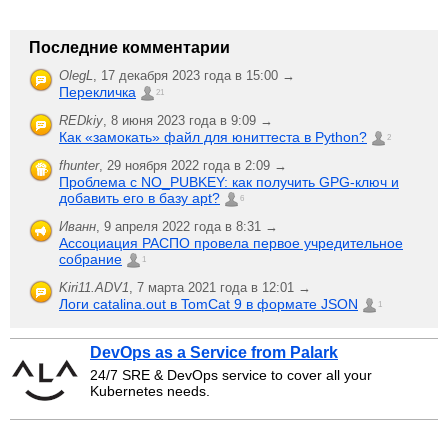
Последние комментарии
OlegL
,
17 декабря 2023 года в 15:00 →
Перекличка
21
REDkiy
,
8 июня 2023 года в 9:09 →
Как «замокать» файл для юниттеста в Python?
2
fhunter
,
29 ноября 2022 года в 2:09 →
Проблема с NO_PUBKEY: как получить GPG-ключ и
добавить его в базу apt?
6
Иванн
,
9 апреля 2022 года в 8:31 →
Ассоциация РАСПО провела первое учредительное
собрание
1
Kiri11.ADV1
,
7 марта 2021 года в 12:01 →
Логи catalina.out в TomCat 9 в формате JSON
1
DevOps as a Service from Palark
24/7 SRE & DevOps service to cover all your
Kubernetes needs.