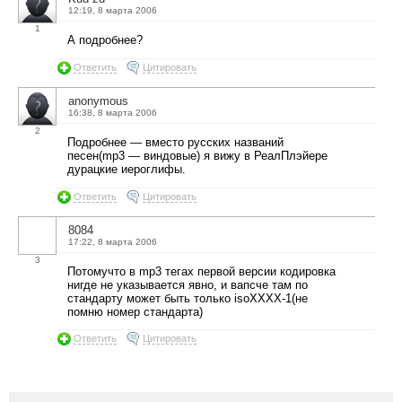
12:19, 8 марта 2006
1
А подробнее?
Ответить
Цитировать
anonymous
16:38, 8 марта 2006
2
Подробнее — вместо русских названий
песен(mp3 — виндовые) я вижу в РеалПлэйере
дурацкие иероглифы.
Ответить
Цитировать
8084
17:22, 8 марта 2006
3
Потомучто в mp3 тегах первой версии кодировка
нигде не указывается явно, и вапсче там по
стандарту может быть только isoXXXX-1(не
помню номер стандарта)
Ответить
Цитировать