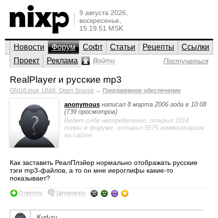
9 августа 2026,
воскресенье,
15:19:51 MSK
Новости
Форум
Софт
Статьи
Рецепты
Ссылки
Проект
Реклама
Войти
Постучаться
RealPlayer и русские mp3
GNU/Linux, UNIX, Open Source
→
Программное обеспечение
anonymous
написал 8 марта 2006 года в 10:08
(739 просмотров)
Ведет себя неопределенно; открыл 1814
темы в форуме, оставил 5575 комментариев
на сайте.
Как заставить РеалПлэйер нормально отображать русские
тэги mp3-файлов, а то он мне иероглифы какие-то
показывает?
Ответить
Цитировать
Kud-zu