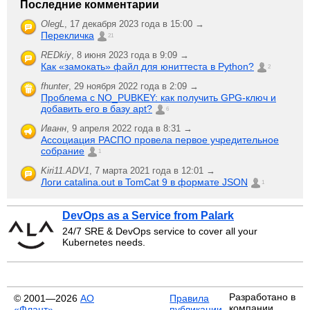
Последние комментарии
OlegL
,
17 декабря 2023 года в 15:00 →
Перекличка
21
REDkiy
,
8 июня 2023 года в 9:09 →
Как «замокать» файл для юниттеста в Python?
2
fhunter
,
29 ноября 2022 года в 2:09 →
Проблема с NO_PUBKEY: как получить GPG-ключ и
добавить его в базу apt?
6
Иванн
,
9 апреля 2022 года в 8:31 →
Ассоциация РАСПО провела первое учредительное
собрание
1
Kiri11.ADV1
,
7 марта 2021 года в 12:01 →
Логи catalina.out в TomCat 9 в формате JSON
1
DevOps as a Service from Palark
24/7 SRE & DevOps service to cover all your
Kubernetes needs.
Разработано в
© 2001—2026
АО
Правила
компании
«Флант»
публикации