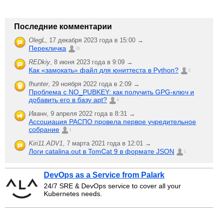
Последние комментарии
OlegL
,
17 декабря 2023 года в 15:00 →
Перекличка
21
REDkiy
,
8 июня 2023 года в 9:09 →
Как «замокать» файл для юниттеста в Python?
2
fhunter
,
29 ноября 2022 года в 2:09 →
Проблема с NO_PUBKEY: как получить GPG-ключ и
добавить его в базу apt?
6
Иванн
,
9 апреля 2022 года в 8:31 →
Ассоциация РАСПО провела первое учредительное
собрание
1
Kiri11.ADV1
,
7 марта 2021 года в 12:01 →
Логи catalina.out в TomCat 9 в формате JSON
1
DevOps as a Service from Palark
24/7 SRE & DevOps service to cover all your
Kubernetes needs.