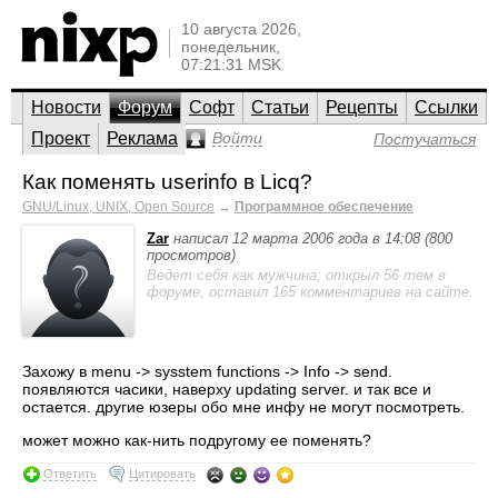
10 августа 2026,
понедельник,
07:21:31 MSK
Новости
Форум
Софт
Статьи
Рецепты
Ссылки
Проект
Реклама
Войти
Постучаться
Как поменять userinfo в Licq?
GNU/Linux, UNIX, Open Source
→
Программное обеспечение
Zar
написал 12 марта 2006 года в 14:08 (800
просмотров)
Ведет себя как мужчина; открыл 56 тем в
форуме, оставил 165 комментариев на сайте.
Захожу в menu -> sysstem functions -> Info -> send.
появляются часики, наверху updating server. и так все и
остается. другие юзеры обо мне инфу не могут посмотреть.
может можно как-нить подругому ее поменять?
Ответить
Цитировать