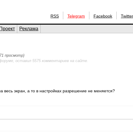
RSS
Telegram
Facebook
Twitte
Проект
Реклама
771 просмотр)
форуме, оставил 5575 комментариев на сайте.
» на весь экран, а то в настройках разрешение не меняется?