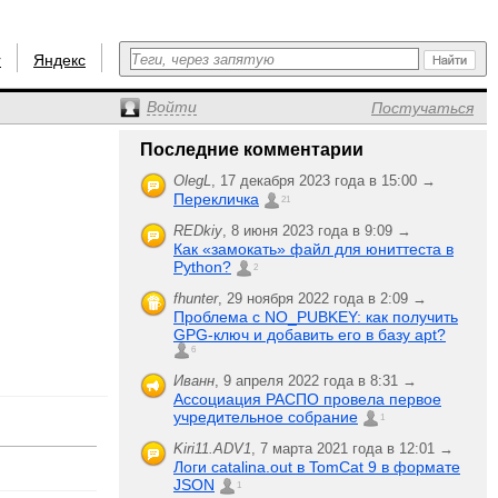
r
Яндекс
Войти
Постучаться
Последние комментарии
OlegL
,
17 декабря 2023 года в 15:00 →
Перекличка
21
REDkiy
,
8 июня 2023 года в 9:09 →
Как «замокать» файл для юниттеста в
Python?
2
fhunter
,
29 ноября 2022 года в 2:09 →
Проблема с NO_PUBKEY: как получить
GPG-ключ и добавить его в базу apt?
6
Иванн
,
9 апреля 2022 года в 8:31 →
Ассоциация РАСПО провела первое
учредительное собрание
1
Kiri11.ADV1
,
7 марта 2021 года в 12:01 →
Логи catalina.out в TomCat 9 в формате
JSON
1