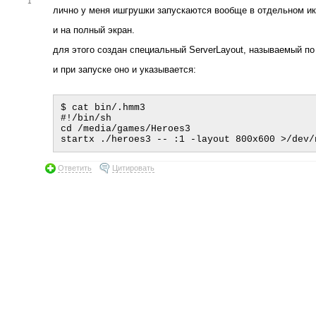
1
лично у меня ишгрушки запускаются вообще в отдельном ик
и на полный экран.
для этого создан специальный ServerLayout, называемый по
и при запуске оно и указывается:
$ cat bin/.hmm3

#!/bin/sh

cd /media/games/Heroes3

Ответить
Цитировать