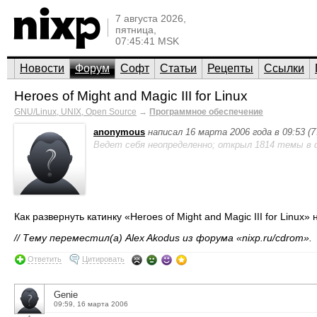
7 августа 2026,
пятница,
07:45:41 MSK
Новости
Форум
Софт
Статьи
Рецепты
Ссылки
Heroes of Might and Magic III for Linux
GNU/Linux, UNIX, Open Source
→
Программное обеспечение
anonymous
написал 16 марта 2006 года в 09:53 (
Ведет себя неопределенно; открыл 1814 темы в 
Как развернуть катинку «Heroes of Might and Magic III for Linux
// Тему переместил(а) Alex Akodus из форума «nixp.ru/cdrom».
Ответить
Цитировать
Genie
09:59, 16 марта 2006