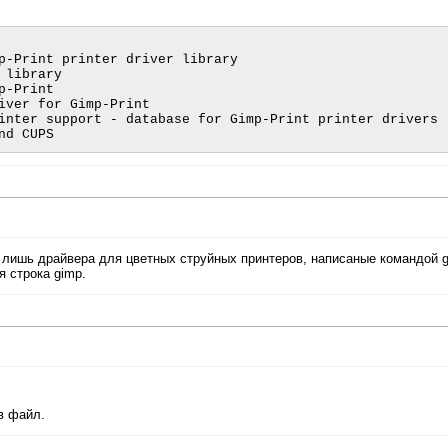
p-Print printer driver library

library

-Print

iver for Gimp-Print

inter support - database for Gimp-Print printer drivers

го лишь драйвера для цветных струйных принтеров, написаные командой g
я строка gimp.
в файл.