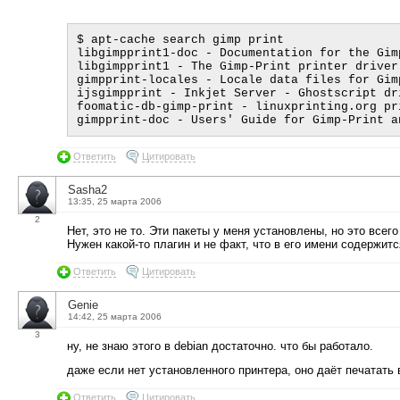
$ apt-cache search gimp print

libgimpprint1-doc - Documentation for the Gim
libgimpprint1 - The Gimp-Print printer driver 
gimpprint-locales - Locale data files for Gimp
ijsgimpprint - Inkjet Server - Ghostscript dr
foomatic-db-gimp-print - linuxprinting.org pr
Ответить
Цитировать
Sasha2
13:35, 25 марта 2006
2
Нет, это не то. Эти пакеты у меня установлены, но это все
Нужен какой-то плагин и не факт, что в его имени содержитс
Ответить
Цитировать
Genie
14:42, 25 марта 2006
3
ну, не знаю этого в debian достаточно. что бы работало.
даже если нет установленного принтера, оно даёт печатать 
Ответить
Цитировать