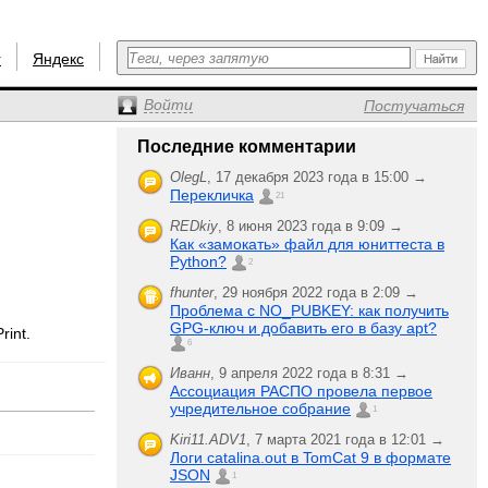
r
Яндекс
Войти
Постучаться
Последние комментарии
OlegL
,
17 декабря 2023 года в 15:00 →
Перекличка
21
REDkiy
,
8 июня 2023 года в 9:09 →
Как «замокать» файл для юниттеста в
Python?
2
fhunter
,
29 ноября 2022 года в 2:09 →
Проблема с NO_PUBKEY: как получить
GPG-ключ и добавить его в базу apt?
rint.
6
Иванн
,
9 апреля 2022 года в 8:31 →
Ассоциация РАСПО провела первое
учредительное собрание
1
Kiri11.ADV1
,
7 марта 2021 года в 12:01 →
Логи catalina.out в TomCat 9 в формате
JSON
1