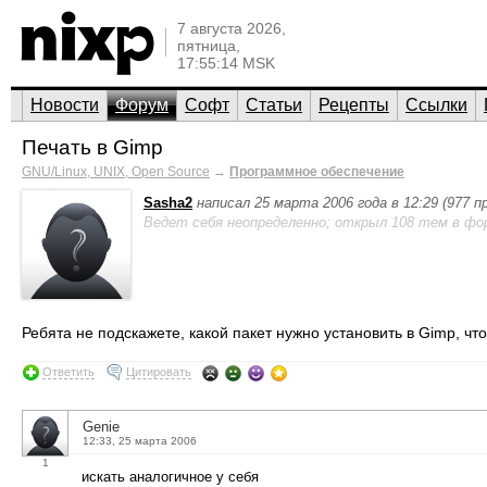
7 августа 2026,
пятница,
17:55:14 MSK
Новости
Форум
Софт
Статьи
Рецепты
Ссылки
Печать в Gimp
GNU/Linux, UNIX, Open Source
→
Программное обеспечение
Sasha2
написал 25 марта 2006 года в 12:29 (977 
Ведет себя неопределенно; открыл 108 тем в фо
Ребята не подскажете, какой пакет нужно установить в Gimp, что
Ответить
Цитировать
Genie
12:33, 25 марта 2006
1
искать аналогичное у себя