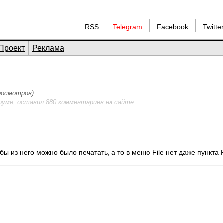
RSS
Telegram
Facebook
Twitte
Проект
Реклама
просмотров)
руме, оставил 880 комментариев на сайте.
бы из него можно было печатать, а то в меню File нет даже пункта P