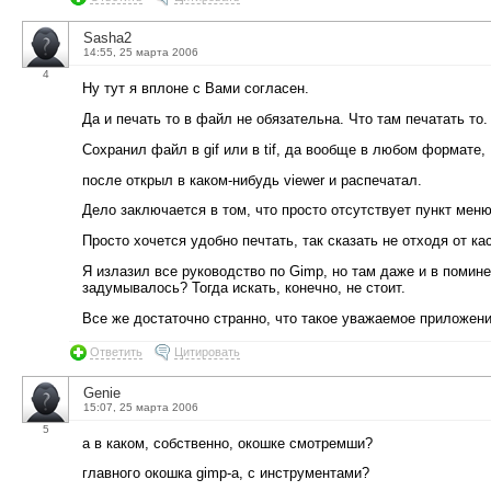
Sasha2
14:55, 25 марта 2006
4
Ну тут я вплоне с Вами согласен.
Да и печать то в файл не обязательна. Что там печатать то.
Сохранил файл в gif или в tif, да вообще в любом формате,
после открыл в каком-нибудь viewer и распечатал.
Дело заключается в том, что просто отсутствует пункт меню 
Просто хочется удобно печтать, так сказать не отходя от ка
Я излазил все руководство по Gimp, но там даже и в помине
задумывалось? Тогда искать, конечно, не стоит.
Все же достаточно странно, что такое уважаемое приложени
Ответить
Цитировать
Genie
15:07, 25 марта 2006
5
а в каком, собственно, окошке смотремши?
главного окошка gimp-а, с инструментами?