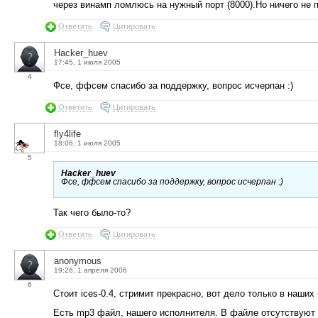
через винамп ломлюсь на нужный порт (8000).Но ничего не 
Ответить
Цитировать
Hacker_huev
17:45, 1 июля 2005
4
Фсе, ффсем спасибо за поддержку, вопрос исчерпан :)
Ответить
Цитировать
fly4life
18:06, 1 июля 2005
5
Hacker_huev
Фсе, ффсем спасибо за поддержку, вопрос исчерпан :)
Так чего было-то?
Ответить
Цитировать
anonymous
19:26, 1 апреля 2006
6
Стоит ices-0.4, стримит прекрасно, вот дело только в наши
Есть mp3 файл, нашего исполнителя. В файле отсутствуют те