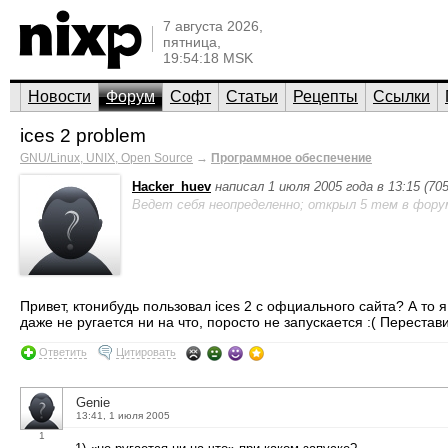
7 августа 2026,
пятница,
19:54:18 MSK
Новости
Форум
Софт
Статьи
Рецепты
Ссылки
ices 2 problem
GNU/Linux, UNIX, Open Source
→
Программное обеспечение
Hacker_huev
написал 1 июля 2005 года в 13:15 (7
Ведет себя неопределенно; открыл 5 тем в фору
Привет, ктонибудь пользовал ices 2 с офциального сайта? А то 
даже не ругается ни на что, поросто не запускается :( Перестав
Ответить
Цитировать
Genie
13:41, 1 июля 2005
1