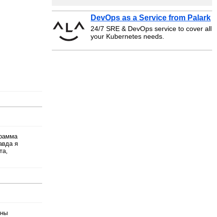
DevOps as a Service from Palark
24/7 SRE & DevOps service to cover all
your Kubernetes needs.
грамма
авда я
та,
ины