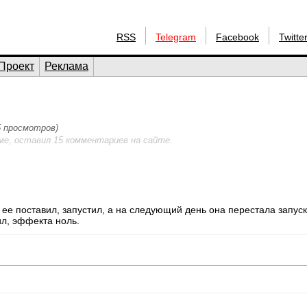
RSS
Telegram
Facebook
Twitte
Проект
Реклама
05 просмотров)
ме, оставил 15 комментариев на сайте.
я ее поставил, запустил, а на следующий день она перестала запус
ил, эффекта ноль.