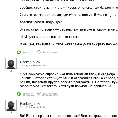
1) «не ругается ни на что» при каком запуске?
вообще, стоит заглянуть в ~/.xsession-errors, там бывает ино
2) и что это за программа, где её официальный сайт и т.д. и 
телепатировать надо, да?
3) это, судя по всему — сервер. при запуске и говорить не 
-d NN указать в опциях или типа того.
В общем, как вдиишь, твоё нежелание указать сразу необх
Ответить
Цитировать
Hacker_huev
14:43, 1 июля 2005
2
Я же конкретно спросил «не пользовал ли кто», в надежде ч
клиент , которая стримует МП3 и отправляет его на сервак, 
решил, поставил другую версию програаммы. Но теперь куча
говорит мол нет такого, хотя пути нормально прописаны.
Ответить
Цитировать
Hacker_huev
15:01, 1 июля 2005
3
Во! Вот теперь конкретная проблема! Все настроил все паш