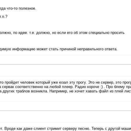
гда что-то полезное.
т.п.?
должно, по идее. т.е. должно, но если его об этом специально просить
одимую информацию может стать причиной неправильного ответа.
то пройдет человек который уже юзал эту прогу. Это не сервер, это про
а сервак соответственно на любой плеер. Радио короче :) . Про блему пр
 других траблов возникла. Например, не хочет хавать файл из плей лис
ет. Вроде как даже слиент стримит серверу песню. Теперь с другой маш