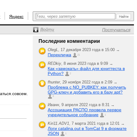
r
Яндекс
Войти
Постучаться
Последние комментарии
OlegL
,
17 декабря 2023 года в 15:00 →
Перекличка
21
REDkiy
,
8 июня 2023 года в 9:09 →
Как «замокать» файл для юниттеста в
Python?
2
fhunter
,
29 ноября 2022 года в 2:09 →
Проблема с NO_PUBKEY: как получить
GPG-ключ и добавить его в базу apt?
каться.совсем.
6
Иванн
,
9 апреля 2022 года в 8:31 →
Ассоциация РАСПО провела первое
учредительное собрание
1
Kiri11.ADV1
,
7 марта 2021 года в 12:01 →
Логи catalina.out в TomCat 9 в формате
JSON
1