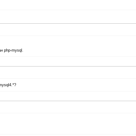
ан php-mysql.
mysql4.*?