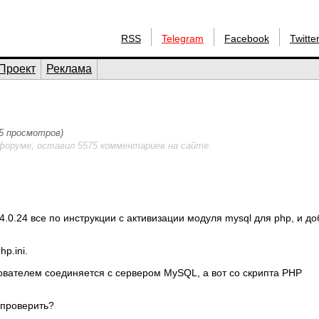
RSS
Telegram
Facebook
Twitte
Проект
Реклама
95 просмотров)
форуме, оставил 5575 комментариев на сайте.
4.0.24 все по инструкции с активизации модуля mysql для php, и д
p.ini.
зователем соединяется с сервером MySQL, а вот со скрипта PHP
 проверить?