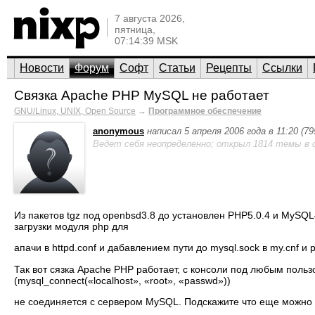
7 августа 2026,
пятница,
07:14:39 MSK
Новости
Форум
Софт
Статьи
Рецепты
Ссылки
Связка Apache PHP MySQL не работает
GNU/Linux, UNIX, Open Source
→
Программное обеспечение
anonymous
написал 5 апреля 2006 года в 11:20 (7
Ведет себя неопределенно; открыл 1814 темы в 
Из пакетов tgz под openbsd3.8 до установлен PHP5.0.4 и MySQL
загрузки модуля php для
апачи в httpd.conf и дабавлением пути до mysql.sock в my.cnf и ph
Так вот сязка Apache PHP работает, с консоли под любым поль
(mysql_connect(«localhost», «root», «passwd»))
не соединяется с сервером MySQL. Подскажите что еще можно