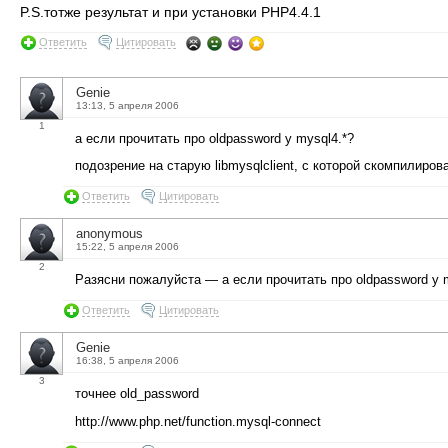
P.S.тотже результат и при установки PHP4.4.1
Ответить
Цитировать
Genie
13:13, 5 апреля 2006
1
а если прочитать про oldpassword у mysql4.*?
подозрение на старую libmysqlclient, с которой скомпилиров
Ответить
Цитировать
anonymous
15:22, 5 апреля 2006
2
Разясни пожалуйста — а если прочитать про oldpassword у 
Ответить
Цитировать
Genie
16:38, 5 апреля 2006
3
точнее old_password
http://www.php.net/function.mysql-connect