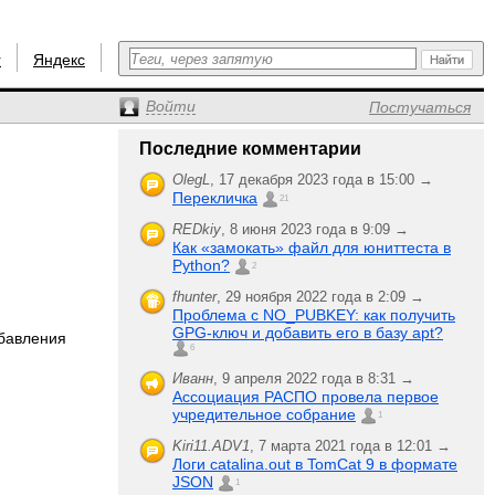
r
Яндекс
Войти
Постучаться
Последние комментарии
OlegL
,
17 декабря 2023 года в 15:00 →
Перекличка
21
REDkiy
,
8 июня 2023 года в 9:09 →
Как «замокать» файл для юниттеста в
Python?
2
fhunter
,
29 ноября 2022 года в 2:09 →
Проблема с NO_PUBKEY: как получить
GPG-ключ и добавить его в базу apt?
обавления
6
Иванн
,
9 апреля 2022 года в 8:31 →
Ассоциация РАСПО провела первое
учредительное собрание
1
Kiri11.ADV1
,
7 марта 2021 года в 12:01 →
Логи catalina.out в TomCat 9 в формате
JSON
1