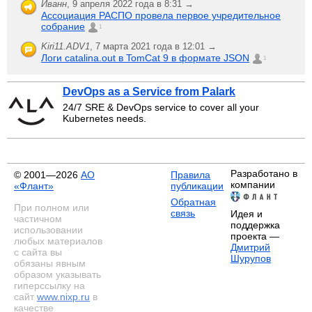
Иванн
,
9 апреля 2022 года в 8:31 →
Ассоциация РАСПО провела первое учредительное
собрание
1
Kiri11.ADV1
,
7 марта 2021 года в 12:01 →
Логи catalina.out в TomCat 9 в формате JSON
1
DevOps as a Service from Palark
24/7 SRE & DevOps service to cover all your
Kubernetes needs.
Разработано в
© 2001—2026
АО
Правила
компании
«Флант»
публикации
Обратная
При полном или
связь
Идея и
частичном
поддержка
использовании
проекта —
любых материалов
Дмитрий
с сайта вы
Шурупов
обязаны явным
образом указывать
гиперссылку на
сайт
www.nixp.ru
в
качестве