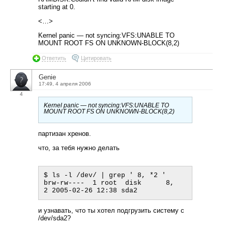
starting at 0.
<…>
Kernel panic — not syncing:VFS:UNABLE TO
MOUNT ROOT FS ON UNKNOWN-BLOCK(8,2)
Ответить
Цитировать
Genie
17:49, 4 апреля 2006
4
Kernel panic — not syncing:VFS:UNABLE TO
MOUNT ROOT FS ON UNKNOWN-BLOCK(8,2)
партизан хренов.
что, за тебя нужно делать
$ ls -l /dev/ | grep ' 8, *2 '

brw-rw----  1 root  disk      8,   
и узнавать, что ты хотел подгрузить систему с
/dev/sda2?