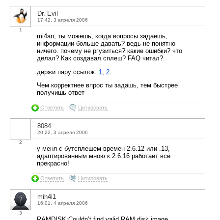
Dr. Evil
17:42, 3 апреля 2006
1
mi4an, ты можешь, когда вопросы задаешь,
информации больше давать? ведь не понятно
ничего. почему не ргузиться? какие ошибки? что
делал? Как создавал сплеш? FAQ читал?
держи пару ссылок:
1
,
2
.
Чем корректнее впрос ты задашь, тем быстрее
получишь ответ
Ответить
Цитировать
8084
20:22, 3 апреля 2006
2
у меня с бутсплешем времен 2.6.12 или .13,
адаптированным мною к 2.6.16 работает все
прекрасно!
Ответить
Цитировать
mih4i1
16:01, 4 апреля 2006
3
RAMDISK:Couldn’t find valid RAM disk image