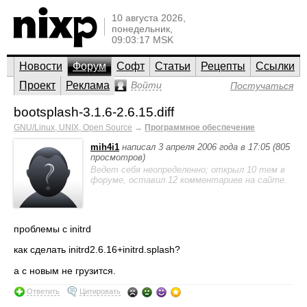
10 августа 2026,
понедельник,
09:03:17 MSK
Новости
Форум
Софт
Статьи
Рецепты
Ссылки
Проект
Реклама
Войти
Постучаться
bootsplash-3.1.6-2.6.15.diff
GNU/Linux, UNIX, Open Source
→
Программное обеспечение
mih4i1
написал 3 апреля 2006 года в 17:05 (805
просмотров)
Ведет себя неопределенно; открыл 10 тем в
форуме, оставил 12 комментариев на сайте.
проблемы с initrd
как сделать initrd2.6.16+initrd.splash?
а с новым не грузится.
Ответить
Цитировать