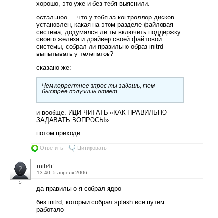
хорошо, это уже и без тебя выяснили.
остальное — что у тебя за контроллер дисков
установлен, какая на этом разделе файловая
система, додумался ли ты включить поддержку
своего железа и драйвер своей файловой
системы, собрал ли правильно образ initrd —
выпытывать у телепатов?
сказано же:
Чем корректнее впрос ты задашь, тем
быстрее получишь ответ
и вообще. ИДИ ЧИТАТЬ «КАК ПРАВИЛЬНО
ЗАДАВАТЬ ВОПРОСЫ».
потом приходи.
Ответить
Цитировать
mih4i1
13:40, 5 апреля 2006
5
да правильно я собрал ядро
без initrd, который собрал splash все путем
работало