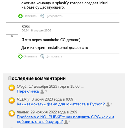
скажите команду к splash’у которая создает initrd
на базе существующего.
Ответить
Цитировать
8084
00:04, 8 апреля 2006
6
Я это через mandrake CC делаю:)
Да и их скрипт installkernel делает это
Ответить
Цитировать
Последние комментарии
OlegL
,
17 декабря 2023 года в 15:00 →
Перекличка
21
REDkiy
,
8 июня 2023 года в 9:09 →
Как «замокать» файл для юниттеста в Python?
2
fhunter
,
29 ноября 2022 года в 2:09 →
Проблема с NO_PUBKEY: как получить GPG-ключ и
добавить его в базу apt?
6