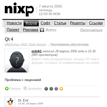
7 августа 2026,
пятница,
12:03:30 MSK
Новости
Форум
Софт
Статьи
Рецепты
Ссылки
Проект
Реклама
Войти
Постучаться
Qt 4
GNU/Linux, UNIX, Open Source
→
Программное обеспечение
mih4i1
написал 28 марта 2006 года в 15:36
(685 просмотров)
Ведет себя неопределенно; открыл 10 тем в
форуме, оставил 12 комментариев на сайте.
Проблема с лицензией
Ответить
Цитировать
Dr. Evil
15:38, 28 марта 2006