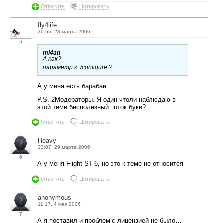
Ответить
Цитировать
fly4life
20:55, 28 марта 2006
5
mi4an
А как?
параметр к ./configure ?
А у меня есть барабан…
P.S. 2Модераторы. Я один чтоли наблюдаю в
этой теме бесполезный поток букв?
Ответить
Цитировать
Heavy
23:07, 29 марта 2006
6
А у меня Flight ST-6, но это к теме не относится
Ответить
Цитировать
anonymous
11:17, 4 мая 2006
7
А я поставил и проблем с лицензией не было…