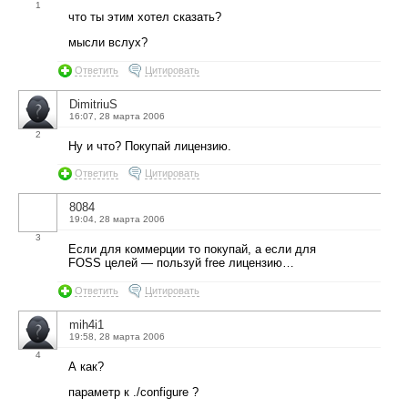
1
что ты этим хотел сказать?
мысли вслух?
Ответить
Цитировать
DimitriuS
16:07, 28 марта 2006
2
Ну и что? Покупай лицензию.
Ответить
Цитировать
8084
19:04, 28 марта 2006
3
Если для коммерции то покупай, а если для
FOSS целей — пользуй free лицензию…
Ответить
Цитировать
mih4i1
19:58, 28 марта 2006
4
А как?
параметр к ./configure ?