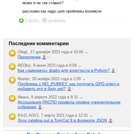
може я не так ставил?
расскажи как надо шоб проблемы возникли
Ответить
Цитировать
Последние комментарии
OlegL
,
17 декабря 2023 года в 15:00 →
Перекличка
21
REDkiy
,
8 июня 2023 года в 9:09 →
Как «замокать» файл для юниттеста в Python?
2
fhunter
,
29 ноября 2022 года в 2:09 →
Проблема с NO_PUBKEY: как получить GPG-ключ и
добавить его в базу apt?
6
Иванн
,
9 апреля 2022 года в 8:31 →
Ассоциация РАСПО провела первое учредительное
собрание
1
Kiri11.ADV1
,
7 марта 2021 года в 12:01 →
Логи catalina.out в TomCat 9 в формате JSON
1