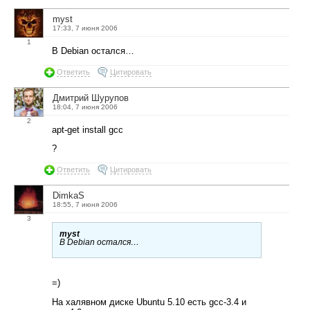
myst
17:33, 7 июня 2006
1
В Debian остался…
Ответить
Цитировать
Дмитрий Шурупов
18:04, 7 июня 2006
2
apt-get install gcc
?
Ответить
Цитировать
DimkaS
18:55, 7 июня 2006
3
myst
В Debian остался…
=)
На халявном диске Ubuntu 5.10 есть gcc-3.4 и