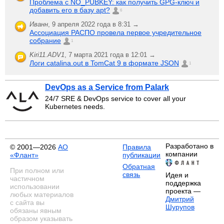
Проблема с NO_PUBKEY: как получить GPG-ключ и
добавить его в базу apt?
6
Иванн
,
9 апреля 2022 года в 8:31 →
Ассоциация РАСПО провела первое учредительное
собрание
1
Kiri11.ADV1
,
7 марта 2021 года в 12:01 →
Логи catalina.out в TomCat 9 в формате JSON
1
DevOps as a Service from Palark
24/7 SRE & DevOps service to cover all your
Kubernetes needs.
Разработано в
© 2001—2026
АО
Правила
компании
«Флант»
публикации
Обратная
При полном или
связь
Идея и
частичном
поддержка
использовании
проекта —
любых материалов
Дмитрий
с сайта вы
Шурупов
обязаны явным
образом указывать