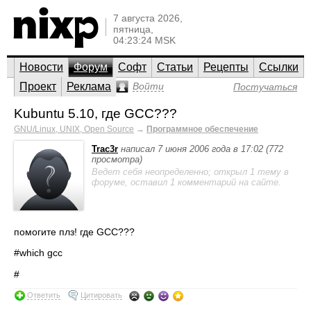
7 августа 2026,
пятница,
04:23:24 MSK
Новости
Форум
Софт
Статьи
Рецепты
Ссылки
Проект
Реклама
Войти
Постучаться
Kubuntu 5.10, где GCC???
GNU/Linux, UNIX, Open Source
→
Программное обеспечение
Trac3r
написал 7 июня 2006 года в 17:02 (772
просмотра)
Ведет себя неопределенно; открыл 1 тему в
форуме, оставил 1 комментарий на сайте.
помогите плз! где GCC???
#which gcc
#
Ответить
Цитировать