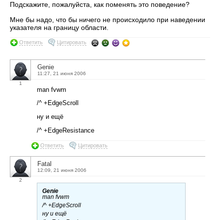
Подскажите, пожалуйста, как поменять это поведение?
Мне бы надо, что бы ничего не происходило при наведении
указателя на границу области.
Ответить
Цитировать
Genie
11:27, 21 июня 2006
1
man fvwm
/^ +EdgeScroll
ну и ещё
/^ +EdgeResistance
Ответить
Цитировать
Fatal
12:09, 21 июня 2006
2
Genie
man fvwm
/^ +EdgeScroll
ну и ещё