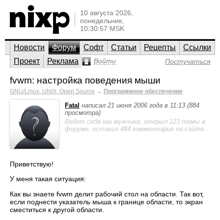
10 августа 2026,
понедельник,
10:30:57 MSK
Новости
Форум
Софт
Статьи
Рецепты
Ссылки
Проект
Реклама
Войти
Постучаться
fvwm: настройка поведения мыши
GNU/Linux, UNIX, Open Source
→
Программное обеспечение
Fatal
написал 21 июня 2006 года в 11:13 (884
просмотра)
Ведет себя как мужчина; открыл 123 темы в
форуме, оставил 484 комментария на сайте.
Приветствую!
У меня такая ситуация:
Как вы знаете fvwm делит рабочий стол на области. Так вот,
если поднести указатель мыша к границе области, то экран
сместиться к другой области.