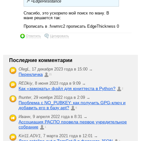
/^ +EdgeResistance
Спасибо, это ускорило мой поиск по ману. В
мане решается так:
Прописать в .fvwmrc2 прописать EdgeThickness 0
Ответить
Цитировать
Последние комментарии
OlegL
,
17 декабря 2023 года в 15:00 →
Перекличка
21
REDkiy
,
8 июня 2023 года в 9:09 →
Как «замокать» файл для юниттеста в Python?
2
fhunter
,
29 ноября 2022 года в 2:09 →
Проблема с NO_PUBKEY: как получить GPG-ключ и
добавить его в базу apt?
6
Иванн
,
9 апреля 2022 года в 8:31 →
Ассоциация РАСПО провела первое учредительное
собрание
1
Kiri11.ADV1
,
7 марта 2021 года в 12:01 →