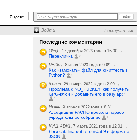
r
Яндекс
Войти
Постучаться
Последние комментарии
OlegL
,
17 декабря 2023 года в 15:00 →
Перекличка
21
REDkiy
,
8 июня 2023 года в 9:09 →
Как «замокать» файл для юниттеста в
Python?
2
fhunter
,
29 ноября 2022 года в 2:09 →
Проблема с NO_PUBKEY: как получить
GPG-ключ и добавить его в базу apt?
6
Иванн
,
9 апреля 2022 года в 8:31 →
Ассоциация РАСПО провела первое
учредительное собрание
1
Kiri11.ADV1
,
7 марта 2021 года в 12:01 →
Логи catalina.out в TomCat 9 в формате
JSON
1