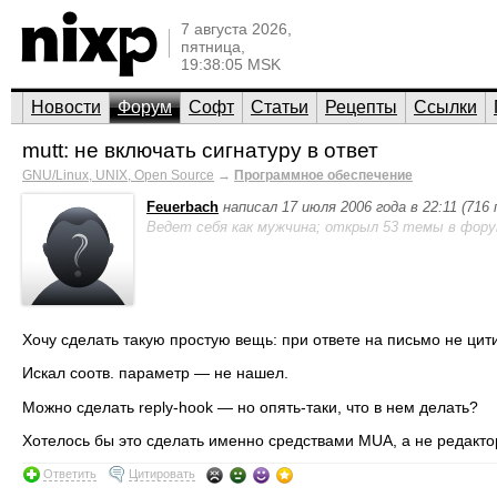
7 августа 2026,
пятница,
19:38:05 MSK
Новости
Форум
Софт
Статьи
Рецепты
Ссылки
mutt: не включать сигнатуру в ответ
GNU/Linux, UNIX, Open Source
→
Программное обеспечение
Feuerbach
написал 17 июля 2006 года в 22:11 (716
Ведет себя как мужчина; открыл 53 темы в фору
Хочу сделать такую простую вещь: при ответе на письмо не цитиро
Искал соотв. параметр — не нашел.
Можно сделать reply-hook — но опять-таки, что в нем делать?
Хотелось бы это сделать именно средствами MUA, а не редакто
Ответить
Цитировать