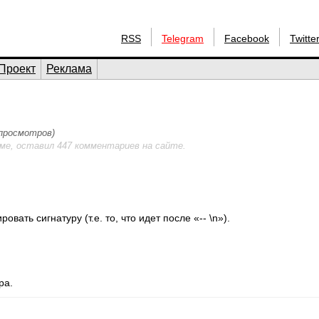
RSS
Telegram
Facebook
Twitte
Проект
Реклама
 просмотров)
ме, оставил 447 комментариев на сайте.
вать сигнатуру (т.е. то, что идет после «-- \n»).
ра.