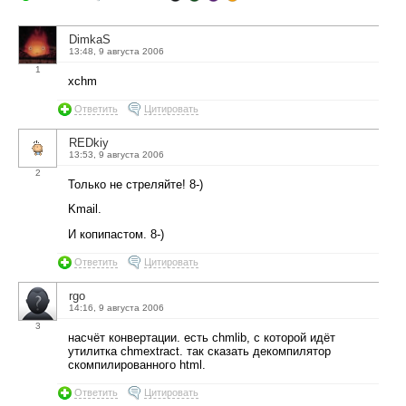
DimkaS
13:48, 9 августа 2006
1
xchm
Ответить
Цитировать
REDkiy
13:53, 9 августа 2006
2
Только не стреляйте! 8-)
Kmail.
И копипастом. 8-)
Ответить
Цитировать
rgo
14:16, 9 августа 2006
3
насчёт конвертации. есть chmlib, с которой идёт
утилитка chmextract. так сказать декомпилятор
скомпилированного html.
Ответить
Цитировать