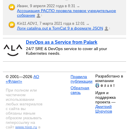
Иванн
,
9 апреля 2022 года в 8:31 →
Ассоциация РАСПО провела первое учредительное
собрание
1
Kiri11.ADV1
,
7 марта 2021 года в 12:01 →
Логи catalina.out в TomCat 9 в формате JSON
1
DevOps as a Service from Palark
24/7 SRE & DevOps service to cover all your
Kubernetes needs.
Разработано в
© 2001—2026
АО
Правила
компании
«Флант»
публикации
Обратная
При полном или
связь
Идея и
частичном
поддержка
использовании
проекта —
любых материалов
Дмитрий
с сайта вы
Шурупов
обязаны явным
образом указывать
гиперссылку на
сайт
www.nixp.ru
в