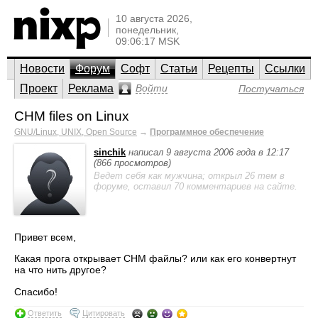
10 августа 2026,
понедельник,
09:06:17 MSK
Новости
Форум
Софт
Статьи
Рецепты
Ссылки
Проект
Реклама
Войти
Постучаться
CHM files on Linux
GNU/Linux, UNIX, Open Source
→
Программное обеспечение
sinchik
написал 9 августа 2006 года в 12:17
(866 просмотров)
Ведет себя как мужчина; открыл 26 тем в
форуме, оставил 70 комментариев на сайте.
Привет всем,
Какая прога открывает CHM файлы? или как его конвертнут
на что нить другое?
Спасибо!
Ответить
Цитировать