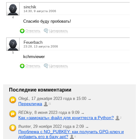
sinchik
14:30, 9 августа 2006
4
Спасибо буду пробовать!
Ответить
Цитировать
Feuerbach
23:28, 13 августа 2006
5
kchmviewer
Ответить
Цитировать
Последние комментарии
OlegL
,
17 декабря 2023 года в 15:00 →
Перекличка
21
REDkiy
,
8 июня 2023 года в 9:09 →
Как «замокать» файл для юниттеста в Python?
2
fhunter
,
29 ноября 2022 года в 2:09 →
Проблема с NO_PUBKEY: как получить GPG-ключ и
добавить его в базу apt?
6