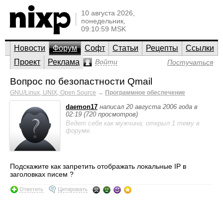
10 августа 2026,
понедельник,
09:10:59 MSK
Новости
Форум
Софт
Статьи
Рецепты
Ссылки
Проект
Реклама
Войти
Постучаться
Вопрос по безопастности Qmail
GNU/Linux, UNIX, Open Source
→
Программное обеспечение
daemon17
написал 20 августа 2006 года в
02:19 (720 просмотров)
Ведет себя как мужчина; открыл 1 тему в
форуме.
Подскажите как запретить отображать локальные IP в
заголовках писем ?
Ответить
Цитировать