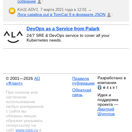
собрание
1
Kiri11.ADV1
,
7 марта 2021 года в 12:01 →
Логи catalina.out в TomCat 9 в формате JSON
1
DevOps as a Service from Palark
24/7 SRE & DevOps service to cover all your
Kubernetes needs.
Разработано в
© 2001—2026
АО
Правила
компании
«Флант»
публикации
Обратная
При полном или
связь
Идея и
частичном
поддержка
использовании
проекта —
любых материалов
Дмитрий
с сайта вы
Шурупов
обязаны явным
образом указывать
гиперссылку на
сайт
www.nixp.ru
в