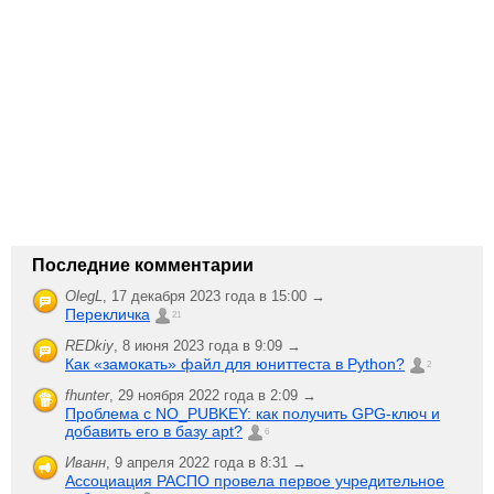
Последние комментарии
OlegL
,
17 декабря 2023 года в 15:00 →
Перекличка
21
REDkiy
,
8 июня 2023 года в 9:09 →
Как «замокать» файл для юниттеста в Python?
2
fhunter
,
29 ноября 2022 года в 2:09 →
Проблема с NO_PUBKEY: как получить GPG-ключ и
добавить его в базу apt?
6
Иванн
,
9 апреля 2022 года в 8:31 →
Ассоциация РАСПО провела первое учредительное