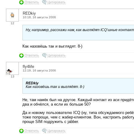
Ответить
Цитировать
REDkiy
10:18, 16 августа 2006
12
Ну, например, расскажи нам, как выглядят ICQ’шные контакты
Как назовёшь так и выглядят. 8-)
Ответить
Цитировать
fly4life
12:19, 16 августа 2006
13
REDkiy
Как назовёшь так и выглядят. 8-)
Не, там намёк был на другое. Каждый контакт из аси придё
два и обчёлся, а если их больше 50?
Да и новому пользователю ICQ (ну, типа обсуждаемого ребён
тоже попроще, чем с жабер-клиентом. Вон, настроить работу
проще SIM подружить с jabber.
Ответить
Цитировать