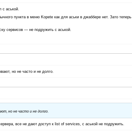
 с аськой.
ычного пункта в меню Kopete как для аськи в джаббере нет. Зато тепер
иску сервисов — не подружить с аськой.
вают, но не часто и не долго.
ают, но не часто и не долго.
вера, все не дают доступ к list of services, с аськой не подружить.