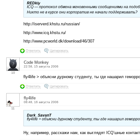
REDkiy
ICQ — протокол обмена мгновенными сообщениями на подоби
Никто не в курсе они корпоратив не начали поддерживать?
http://iserverd.khstu.ru/russian/
http://www.icq.khstu.ru/
http://www.pcworld.dk/download/46/307
Ответить
Цитировать
Code Monkey
22:58, 15 августа 2006
10
fly4life > объясни дурному студенту, ты где нашарил гемор
Ответить
Цитировать
fly4life
08:48, 16 августа 2006
11
Dark_SavanT
fly4life > объясни дурному студенту, ты где нашарил гемор
Ну, например, расскажи нам, как выглядят ICQ’шные контакты