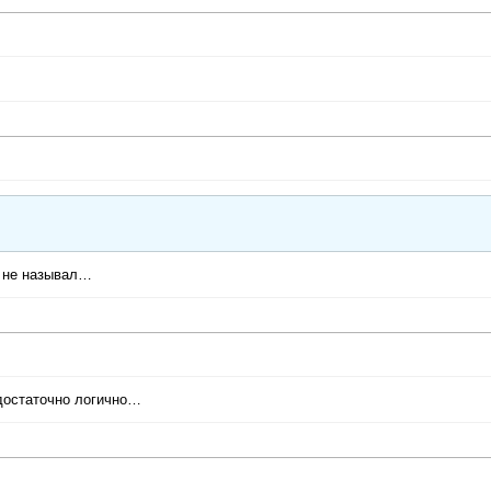
ы не называл…
ё достаточно логично…