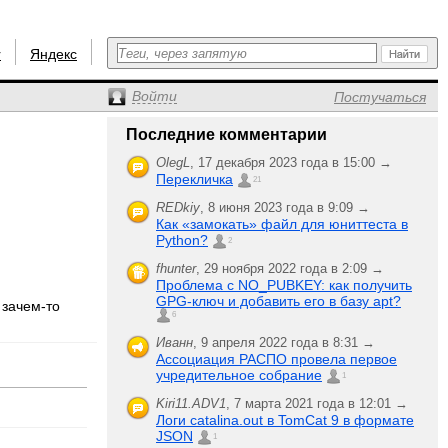
r
Яндекс
Войти
Постучаться
Последние комментарии
OlegL
,
17 декабря 2023 года в 15:00 →
Перекличка
21
REDkiy
,
8 июня 2023 года в 9:09 →
Как «замокать» файл для юниттеста в
Python?
2
fhunter
,
29 ноября 2022 года в 2:09 →
Проблема с NO_PUBKEY: как получить
GPG-ключ и добавить его в базу apt?
 зачем-то
6
Иванн
,
9 апреля 2022 года в 8:31 →
Ассоциация РАСПО провела первое
учредительное собрание
1
Kiri11.ADV1
,
7 марта 2021 года в 12:01 →
Логи catalina.out в TomCat 9 в формате
JSON
1