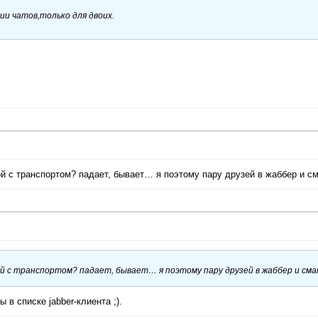
и чатов,только для двоих.
рой с транспортом? падает, бывает… я поэтому пару друзей в жаббер и см
рой с транспортом? падает, бывает… я поэтому пару друзей в жаббер и сман
 в списке jabber-клиента ;).