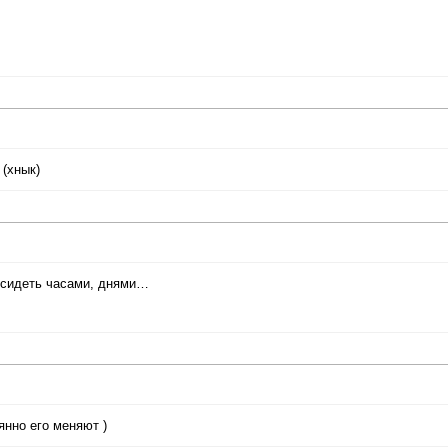
 (хнык)
й сидеть часами, днями…
янно его меняют )