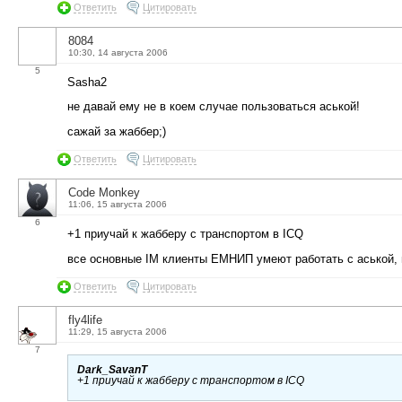
Ответить
Цитировать
8084
10:30, 14 августа 2006
5
Sasha2
не давай ему не в коем случае пользоваться аськой!
сажай за жаббер;)
Ответить
Цитировать
Code Monkey
11:06, 15 августа 2006
6
+1 приучай к жабберу с транспортом в ICQ
все основные IM клиенты ЕМНИП умеют работать с аськой,
Ответить
Цитировать
fly4life
11:29, 15 августа 2006
7
Dark_SavanT
+1 приучай к жабберу с транспортом в ICQ