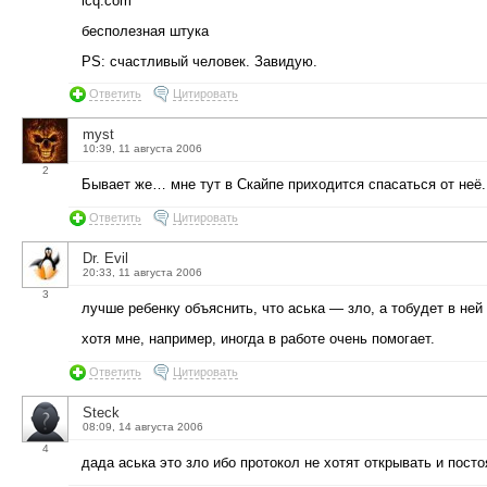
icq.com
бесполезная штука
PS: счастливый человек. Завидую.
Ответить
Цитировать
myst
10:39, 11 августа 2006
2
Бывает же… мне тут в Скайпе приходится спасаться от неё.
Ответить
Цитировать
Dr. Evil
20:33, 11 августа 2006
3
лучше ребенку объяснить, что аська — зло, а тобудет в не
хотя мне, например, иногда в работе очень помогает.
Ответить
Цитировать
Steck
08:09, 14 августа 2006
4
дада аська это зло ибо протокол не хотят открывать и посто