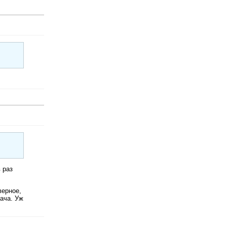
 раз
верное,
дача. Уж