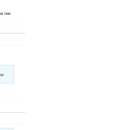
ра тем
ра