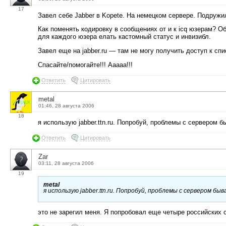
17
Завел себе Jabber в Kopete. На немецком сервере. Подружил
Как поменять кодировку в сообщениях от и к icq юзерам? Об
для каждого юзера елать кастомный статус и инвизибл.
Завел еще на jabber.ru — там не могу получить доступ к сп
Спасайте/помогайте!!! Ааааа!!!
Ответить
Цитировать
metal
01:46, 28 августа 2006
18
я использую jabber.ttn.ru. Попробуй, проблемы с сервером бы
Ответить
Цитировать
Zar
03:11, 28 августа 2006
19
metal
я использую jabber.ttn.ru. Попробуй, проблемы с сервером быв
это не зарегил меня. Я попробовал еще четыре российских сер