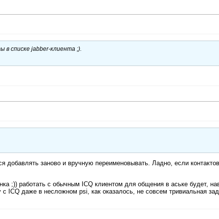
 в списке jabber-клиента ;).
тся добавлять заново и вручную переименовывать. Ладно, если контактов
ка ;)) работать с обычным ICQ клиентом для общения в аське будет, на
 с ICQ даже в несложном psi, как оказалось, не совсем тривиальная за