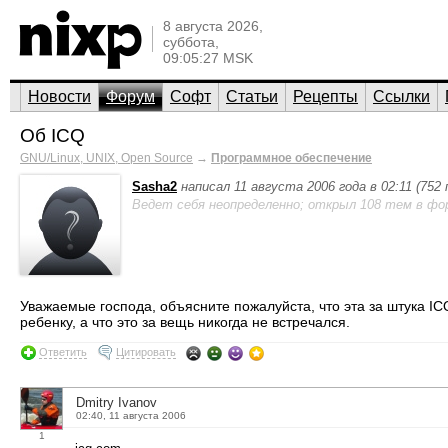
8 августа 2026,
суббота,
09:05:27 MSK
Новости
Форум
Софт
Статьи
Рецепты
Ссылки
Об ICQ
GNU/Linux, UNIX, Open Source
→
Программное обеспечение
Sasha2
написал 11 августа 2006 года в 02:11 (752
Ведет себя неопределенно; открыл 108 тем в фо
Уважаемые господа, объясните пожалуйста, что эта за штука ICQ
ребенку, а что это за вещь никогда не встречался.
Ответить
Цитировать
Dmitry Ivanov
02:40, 11 августа 2006
1