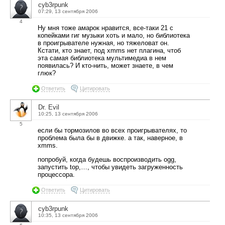
cyb3rpunk
07:29, 13 сентября 2006
4
Ну мня тоже амарок нравится, все-таки 21 с
копейками гиг музыки хоть и мало, но библиотека
в проигрывателе нужная, но тяжеловат он.
Кстати, кто знает, под xmms нет плагина, чтоб
эта самая библиотека мультимедиа в нем
появилась? И кто-нить, может знаете, в чем
глюк?
Ответить
Цитировать
Dr. Evil
10:25, 13 сентября 2006
5
если бы тормозилов во всех проигрывателях, то
проблема была бы в движке. а так, наверное, в
xmms.
попробуй, когда будешь воспроизводить ogg,
запустить top,…, чтобы увидеть загруженность
процессора.
Ответить
Цитировать
cyb3rpunk
10:35, 13 сентября 2006