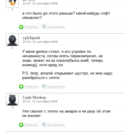
12:07, 12 сентября 2006
1
а что было до этого раньше? какой-нибудь софт
обновлял?
Ответить
Цитировать
cyb3rpunk
22:42, 12 сентября 2006
2
У меня gentoo стоял, я его угробил по
нечаянности, потом опять перекомпилил, не
знаю, может из-за локали(была кои8, теперь
юникод), хотя вряд ли.
P.S. bmp, amarok открывают шустро, но мне надо
разобраться с xmms
Ответить
Цитировать
Code Monkey
23:11, 12 сентября 2006
3
/me свалил с xmms на амарок и ни разу об этом
не жалеет
Ответить
Цитировать