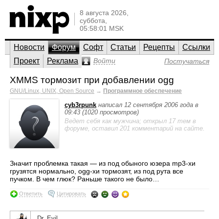
8 августа 2026,
суббота,
05:58:01 MSK
Новости
Форум
Софт
Статьи
Рецепты
Ссылки
Проект
Реклама
Войти
Постучаться
XMMS тормозит при добавлении ogg
GNU/Linux, UNIX, Open Source
→
Программное обеспечение
cyb3rpunk
написал 12 сентября 2006 года в
09:43 (1020 просмотров)
Ведет себя как мужчина; открыл 17 тем в
форуме, оставил 201 комментарий на сайте.
Значит проблемка такая — из под обыного юзера mp3-хи
грузятся нормально, ogg-хи тормозят, из под рута все
пучком. В чем глюк? Раньше такого не было…
Ответить
Цитировать
Dr. Evil