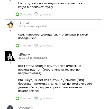
6
Нет, когда воспроизводится нормально, а вот
когда в плейлист гружу…
Ответить
Цитировать
Dr. Evil
22:58, 14 сентября 2006
7
сам, наверное, догодался, кто виноват в таком
поведение?
Ответить
Цитировать
elPoohy
23:11, 14 сентября 2006
8
вот кстати сегодня заметил что амарок не
проигрывает огг (тоесть xine естественно
непроигрывает)
кто нибудь знает как с этим в Дебиане (Этч)
боросться некомпиля xine. я так понимаю что это
должно быть поидее в уже установленном
пакете libxinel.
Ответить
Цитировать
cyb3rpunk