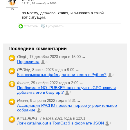
17:31, 18 сентября 2006
15
по-моему, держава, xmms, и виновата в такой
вот ситуации.
Ответить
Цитировать
Последние комментарии
OlegL
,
17 декабря 2023 года в 15:00 →
Перекличка
21
REDkiy
,
8 июня 2023 года в 9:09 →
Как «замокать» файл для юниттеста в Python?
2
fhunter
,
29 ноября 2022 года в 2:09 →
Проблема с NO_PUBKEY: как получить GPG-ключ и
добавить его в базу apt?
6
Иванн
,
9 апреля 2022 года в 8:31 →
Ассоциация РАСПО провела первое учредительное
собрание
1
Kiri11.ADV1
,
7 марта 2021 года в 12:01 →
Логи catalina.out в TomCat 9 в формате JSON
1