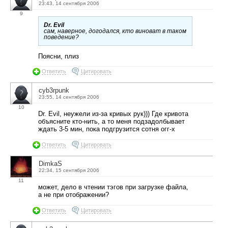
23:43, 14 сентября 2006
9
Dr. Evil
сам, наверное, догодался, кто виноват в таком
поведение?
Поясни, плиз
Ответить
Цитировать
cyb3rpunk
23:55, 14 сентября 2006
10
Dr. Evil, неужели из-за кривых рук))) Где кривота
объясните кто-нить, а то меня подзадолбывает
ждать 3-5 мин, пока подгрузится сотня огг-х
Ответить
Цитировать
DimkaS
22:34, 15 сентября 2006
11
может, дело в чтении тэгов при загрузке файла,
а не при отображении?
Ответить
Цитировать