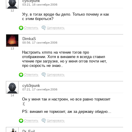
cyb3rpunk
03:21, 16 сентября 2006
12
Угу, в тэгах вроде бы дело. Только почему и как
с этим бороться?
Ответить
Цитировать
DimkaS
00:56, 17 сентября 2006
13
Настроить xmms на чтение тэгов про
отображении. Хотя в винампе я всегда ставил
чтение при загрузке, но у меня оггов почти нет,
про скорость не знаю..
Ответить
Цитировать
cyb3rpunk
07:21, 17 сентября 2006
14
Он у меня так и настроен, но все равно тормозит
:(
PS: винамп не тормозит, аж за державу обидно…
Ответить
Цитировать
Dr. Evil