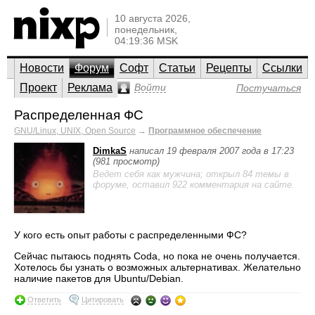
10 августа 2026,
понедельник,
04:19:36 MSK
Новости
Форум
Софт
Статьи
Рецепты
Ссылки
Проект
Реклама
Войти
Постучаться
Распределенная ФС
GNU/Linux, UNIX, Open Source
→
Программное обеспечение
DimkaS
написал 19 февраля 2007 года в 17:23
(981 просмотр)
Ведет себя как мужчина; открыл 84 темы в
форуме, оставил 922 комментария на сайте.
У кого есть опыт работы с распределенными ФС?
Сейчас пытаюсь поднять Coda, но пока не очень получается.
Хотелось бы узнать о возможных альтернативах. Желательно
наличие пакетов для Ubuntu/Debian.
Ответить
Цитировать