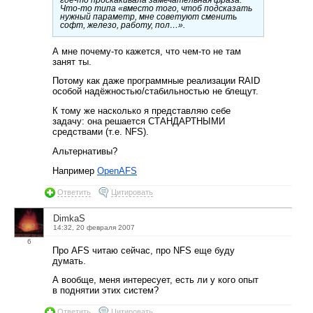
Что-то типа «вместо того, чтоб подсказать
нужный параметр, мне советуют сменить
софт, железо, работу, пол…».
А мне почему-то кажется, что чем-то не там
занят ты.
Потому как даже программные реализации RAID
особой надёжностью/стабильностью не блещут.
К тому же насколько я представляю себе
задачу: она решается СТАНДАРТНЫМИ
средствами (т.е. NFS).
Альтернативы?
Например
OpenAFS
Ответить
Цитировать
DimkaS
14:32, 20 февраля 2007
6
Про AFS читаю сейчас, про NFS еще буду
думать.
А вообще, меня интересует, есть ли у кого опыт
в поднятии этих систем?
Ответить
Цитировать