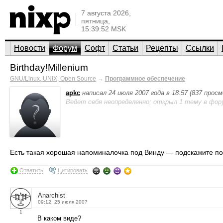
7 августа 2026,
пятница,
15:39:52 MSK
Новости
Форум
Софт
Статьи
Рецепты
Ссылки
Birthday!Millenium
GNU/Linux, UNIX, Open Source
→
Программное обеспечение
apkc
написал 24 июля 2007 года в 18:57 (837 прос
Ведет себя неопределенно; открыл 1 тему в фор
Есть такая хорошая напоминалочка под Винду — подскажите по
Ответить
Цитировать
Anarchist
09:12, 25 июля 2007
1
В каком виде?