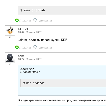
Ответить
Цитировать
Dr. Evil
10:44, 25 июля 2007
2
kalarm, если ты используешь KDE.
Ответить
Цитировать
apkc
13:27, 25 июля 2007
3
Anarchist
В каком виде?
В виде красивой напоминалочки про дни рождения — крон т