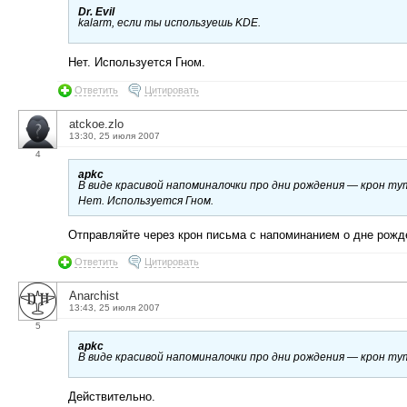
Dr. Evil
kalarm, если ты используешь KDE.
Нет. Используется Гном.
Ответить
Цитировать
atckoe.zlo
13:30, 25 июля 2007
4
apkc
В виде красивой напоминалочки про дни рождения — крон т
Нет. Используется Гном.
Отправляйте через крон письма с напоминанием о дне рожде
Ответить
Цитировать
Anarchist
13:43, 25 июля 2007
5
apkc
В виде красивой напоминалочки про дни рождения — крон т
Действительно.