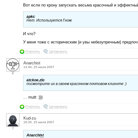
Вот если по крону запускать весьма красочный и эффектный
apkc
Нет. Используется Гном.
И что?
У меня тоже с историческим (и увы небезупречным) предпоч
Ответить
Цитировать
Anarchist
13:44, 25 июля 2007
6
atckoe.zlo
посмотрите их в своем красочном почтовом клиенте :)
… mutt :)))
Ответить
Цитировать
Kud-zu
16:35, 25 июля 2007
7
Anarchist