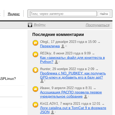
r
Яндекс
Войти
Постучаться
Последние комментарии
OlegL
,
17 декабря 2023 года в 15:00 →
Перекличка
21
REDkiy
,
8 июня 2023 года в 9:09 →
Как «замокать» файл для юниттеста в
Python?
2
fhunter
,
29 ноября 2022 года в 2:09 →
Проблема с NO_PUBKEY: как получить
GPG-ключ и добавить его в базу apt?
ASPLinux?
6
Иванн
,
9 апреля 2022 года в 8:31 →
Ассоциация РАСПО провела первое
учредительное собрание
1
Kiri11.ADV1
,
7 марта 2021 года в 12:01 →
Логи catalina.out в TomCat 9 в формате
JSON
1