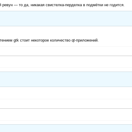
 ревун — то да, никакая свистелка-перделка в подмётки не годится.
тением gtk стоит некоторое количество qt-приложений.