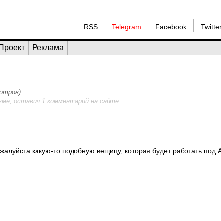
RSS
Telegram
Facebook
Twitte
Проект
Реклама
мотров)
уме, оставил 1 комментарий на сайте.
жалуйста какую-то подобную вещицу, которая будет работать под 