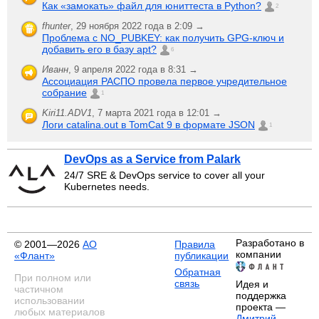
Как «замокать» файл для юниттеста в Python?
2
fhunter
,
29 ноября 2022 года в 2:09 →
Проблема с NO_PUBKEY: как получить GPG-ключ и
добавить его в базу apt?
6
Иванн
,
9 апреля 2022 года в 8:31 →
Ассоциация РАСПО провела первое учредительное
собрание
1
Kiri11.ADV1
,
7 марта 2021 года в 12:01 →
Логи catalina.out в TomCat 9 в формате JSON
1
DevOps as a Service from Palark
24/7 SRE & DevOps service to cover all your
Kubernetes needs.
Разработано в
© 2001—2026
АО
Правила
компании
«Флант»
публикации
Обратная
При полном или
связь
Идея и
частичном
поддержка
использовании
проекта —
любых материалов
Дмитрий