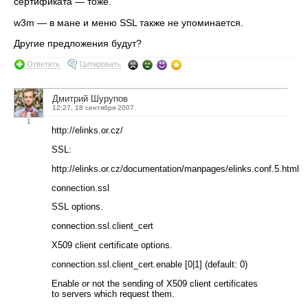
сертификата — тоже.
w3m — в мане и меню SSL также не упоминается.
Другие предложения будут?
Ответить
Цитировать
Дмитрий Шурупов
12:27, 18 сентября 2007
1
http://elinks.or.cz/
SSL:
http://elinks.or.cz/documentation/manpages/elinks.conf.5.html
connection.ssl
SSL options.
connection.ssl.client_cert
X509 client certificate options.
connection.ssl.client_cert.enable [0|1] (default: 0)
Enable or not the sending of X509 client certificates
to servers which request them.