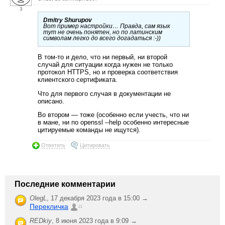
3
Dmitry Shurupov
Вот пример настройки… Правда, сам язык
тут не очень понятен, но по латинским
символам легко до всего догадаться :-))
В том-то и дело, что ни первый, ни второй
случай для ситуации когда нужен не только
протокол HTTPS, но и проверка соответствия
клиентского сертификата.
Что для первого случая в документации не
описано.
Во втором — тоже (особенно если учесть, что ни
в мане, ни по openssl --help особенно интересные
цитируемые команды не ищутся).
Ответить
Цитировать
Последние комментарии
OlegL
,
17 декабря 2023 года в 15:00 →
Перекличка
21
REDkiy
,
8 июня 2023 года в 9:09 →