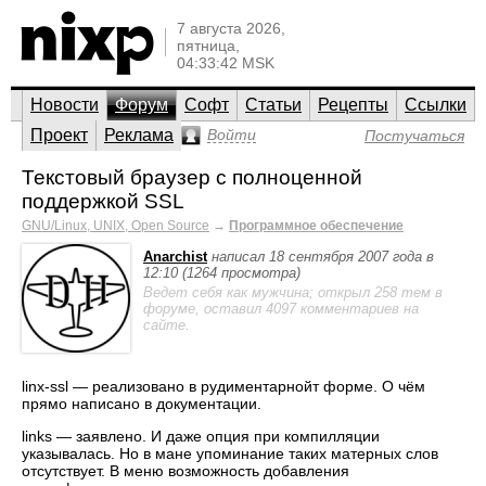
7 августа 2026,
пятница,
04:33:42 MSK
Новости
Форум
Софт
Статьи
Рецепты
Ссылки
Проект
Реклама
Войти
Постучаться
Текстовый браузер с полноценной
поддержкой SSL
GNU/Linux, UNIX, Open Source
→
Программное обеспечение
Anarchist
написал 18 сентября 2007 года в
12:10 (1264 просмотра)
Ведет себя как мужчина; открыл 258 тем в
форуме, оставил 4097 комментариев на
сайте.
linx-ssl — реализовано в рудиментарнойт форме. О чём
прямо написано в документации.
links — заявлено. И даже опция при компилляции
указывалась. Но в мане упоминание таких матерных слов
отсутствует. В меню возможность добавления