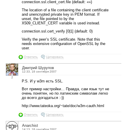
connection.ssl.client_cert.file (default: «»)
The location of a file containing the client certificate
and unencrypted private key in PEM format. If
unset, the file pointed to by the
X509_CLIENT_CERT variable is used instead.
connection.ssl.cert_verify [0|1] (default: 0)
Verify the peer’s SSL certificate. Note that this
needs extensive configuration of OpenSSL by the
user.
Ответить
Цитировать
Дмитрий Шурупов
12:33, 18 сентября 2007
2
P.S. И у w3m есть SSL.
Вот пример настройки… Правда, сам язык тут не
очень понятен, но по латинским символам легко
до всего догадаться :-))
http://www.tateoka.org/~tate/doc/w3m-cauth.html
Ответить
Цитировать
Anarchist
14:13, 18 сентября 2007