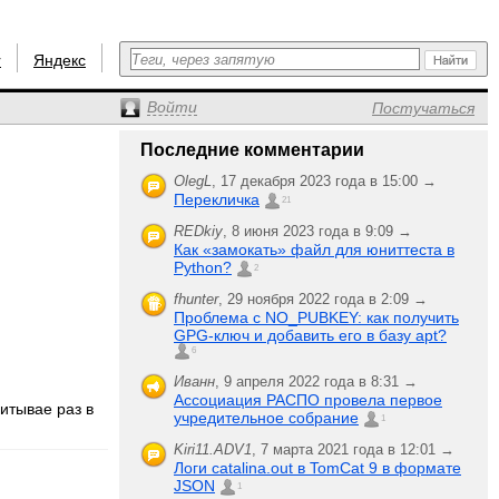
r
Яндекс
Войти
Постучаться
Последние комментарии
OlegL
,
17 декабря 2023 года в 15:00 →
Перекличка
21
REDkiy
,
8 июня 2023 года в 9:09 →
Как «замокать» файл для юниттеста в
Python?
2
fhunter
,
29 ноября 2022 года в 2:09 →
Проблема с NO_PUBKEY: как получить
GPG-ключ и добавить его в базу apt?
6
Иванн
,
9 апреля 2022 года в 8:31 →
Ассоциация РАСПО провела первое
читывае раз в
учредительное собрание
1
Kiri11.ADV1
,
7 марта 2021 года в 12:01 →
Логи catalina.out в TomCat 9 в формате
JSON
1