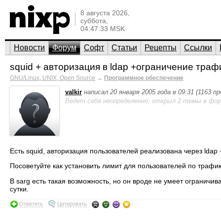
8 августа 2026,
суббота,
04:47:33 MSK
Новости
Форум
Софт
Статьи
Рецепты
Ссылки
squid + авторизация в ldap +ограничение траф
GNU/Linux, UNIX, Open Source
→
Программное обеспечение
valkir
написал 20 января 2005 года в 09:31 (1163 п
Ведет себя неопределенно; открыл 2 темы в фор
Есть squid, авторизация пользователей реализована через ldap +
Посоветуйте как установить лимит для пользователей по трафик
В sarg есть такая возможность, но он вроде не умеет ограничива
сутки.
Ответить
Цитировать