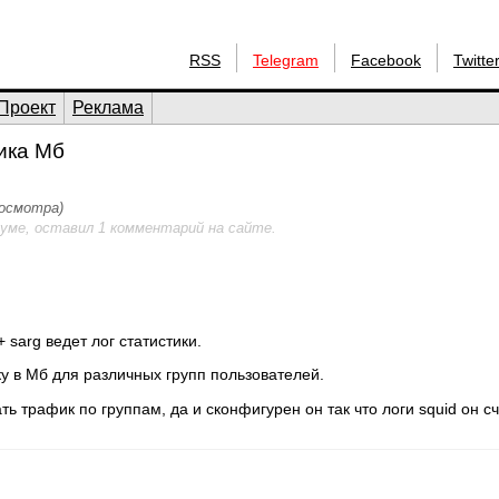
RSS
Telegram
Facebook
Twitte
Проект
Реклама
ика Мб
росмотра)
уме, оставил 1 комментарий на сайте.
 sarg ведет лог статистики.
у в Мб для различных групп пользователей.
ть трафик по группам, да и сконфигурен он так что логи squid он с