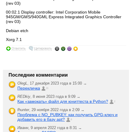
(rev 03)
00:02.1 Display controller: Intel Corporation Mobile
945GM/GMS/940GML Express Integrated Graphics Controller
(rev 03)
Debian etch
Xorg 7.1
Ответить
Цитировать
Последние комментарии
OlegL
,
17 декабря 2023 года в 15:00 →
Перекличка
21
REDkiy
,
8 июня 2023 года в 9:09 →
Как «замокать» файл для юниттеста в Python?
2
fhunter
,
29 ноября 2022 года в 2:09 →
Проблема с NO_PUBKEY: как получить GPG-ключ и
добавить его в базу apt?
6
Иванн
,
9 апреля 2022 года в 8:31 →