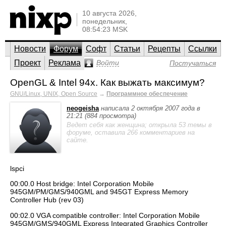
10 августа 2026,
понедельник,
08:54:23 MSK
Новости
Форум
Софт
Статьи
Рецепты
Ссылки
Проект
Реклама
Войти
Постучаться
OpenGL & Intel 94x. Как выжать максимум?
GNU/Linux, UNIX, Open Source
→
Программное обеспечение
neogeisha
написала 2 октября 2007 года в
21:21 (884 просмотра)
Ведет себя как женщина; открыла 53 темы в
форуме, оставила 266 комментариев на
сайте.
lspci
00:00.0 Host bridge: Intel Corporation Mobile
945GM/PM/GMS/940GML and 945GT Express Memory
Controller Hub (rev 03)
00:02.0 VGA compatible controller: Intel Corporation Mobile
945GM/GMS/940GML Express Integrated Graphics Controller