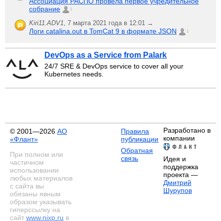
Ассоциация РАСПО провела первое учредительное
собрание
1
Kiri11.ADV1
,
7 марта 2021 года в 12:01 →
Логи catalina.out в TomCat 9 в формате JSON
1
DevOps as a Service from Palark
24/7 SRE & DevOps service to cover all your
Kubernetes needs.
Разработано в
© 2001—2026
АО
Правила
компании
«Флант»
публикации
Обратная
При полном или
связь
Идея и
частичном
поддержка
использовании
проекта —
любых материалов
Дмитрий
с сайта вы
Шурупов
обязаны явным
образом указывать
гиперссылку на
сайт
www.nixp.ru
в