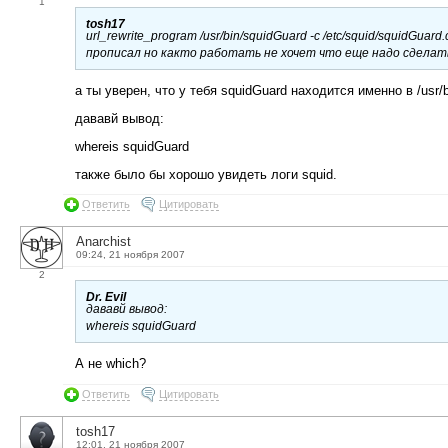
1
tosh17
url_rewrite_program /usr/bin/squidGuard -c /etc/squid/squidGuard.
прописал но както работать не хочет что еще надо сделат
а ты уверен, что у тебя squidGuard находится именно в /usr/b
дававй вывод:
whereis squidGuard
также было бы хорошо увидеть логи squid.
Ответить
Цитировать
Anarchist
09:24, 21 ноября 2007
2
Dr. Evil
дававй вывод:
whereis squidGuard
А не which?
Ответить
Цитировать
tosh17
12:01, 21 ноября 2007