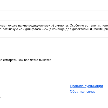
ичем похоже на «нетрадиционные» :-) символы. Особенно вот впечатлило
 латинскую «c» для флага «-c» (в команде для директивы url_rewrite_pr
о смотреть, как все четко пишется.
Правила публикации
Обратная связь
т