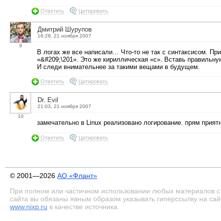
Ответить
Цитировать
Дмитрий Шурупов
16:28, 21 ноября 2007
9
В логах же все написали… Что-то не так с синтаксисом. Пр
«&#209;\201». Это же кириллическая «с». Вставь правильную
И следи внимательнее за такими вещами в будущем.
Ответить
Цитировать
Dr. Evil
21:03, 21 ноября 2007
10
замечательно в Linux реализовано логирование. прям приятн
Ответить
Цитировать
© 2001—2026
АО «Флант»
При полном или частичном использовании любых материалов с
сайта вы обязаны явным образом указывать гиперссылку на сай
www.nixp.ru
в качестве источника.