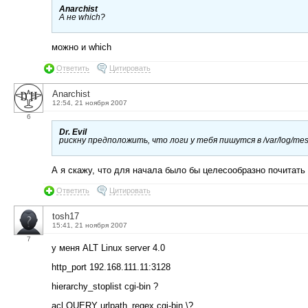
Anarchist
А не which?
можно и which
Ответить
Цитировать
Anarchist
12:54, 21 ноября 2007
6
Dr. Evil
рискну предположить, что логи у тебя пишутся в /var/log/me
А я скажу, что для начала было бы целесообразно почитать
Ответить
Цитировать
tosh17
15:41, 21 ноября 2007
7
у меня ALT Linux server 4.0
http_port 192.168.111.11:3128
hierarchy_stoplist cgi-bin ?
acl QUERY urlpath_regex cgi-bin \?