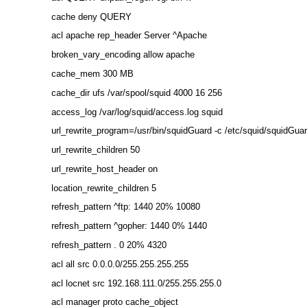
cache deny QUERY
acl apache rep_header Server ^Apache
broken_vary_encoding allow apache
cache_mem 300 MB
cache_dir ufs /var/spool/squid 4000 16 256
access_log /var/log/squid/access.log squid
url_rewrite_program=/usr/bin/squidGuard -с /etc/squid/squidGua
url_rewrite_children 50
url_rewrite_host_header on
location_rewrite_children 5
refresh_pattern ^ftp: 1440 20% 10080
refresh_pattern ^gopher: 1440 0% 1440
refresh_pattern . 0 20% 4320
acl all src 0.0.0.0/255.255.255.255
acl locnet src 192.168.111.0/255.255.255.0
acl manager proto cache_object