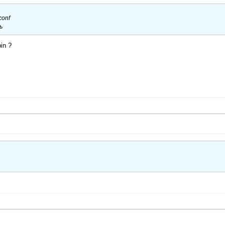
conf
ь
in ?