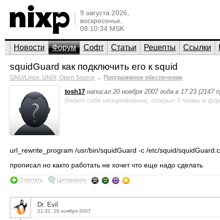
9 августа 2026,
воскресенье,
08:10:34 MSK
Новости
Форум
Софт
Статьи
Рецепты
Ссылки
squidGuard как подключить его к squid
GNU/Linux, UNIX, Open Source
→
Программное обеспечение
tosh17
написал 20 ноября 2007 года в 17:23 (2147
Ведет себя неопределенно; открыл 3 темы в фор
url_rewrite_program /usr/bin/squidGuard -c /etc/squid/squidGuard.
прописал но както работать не хочет что еще надо сделать
Ответить
Цитировать
Dr. Evil
21:31, 20 ноября 2007