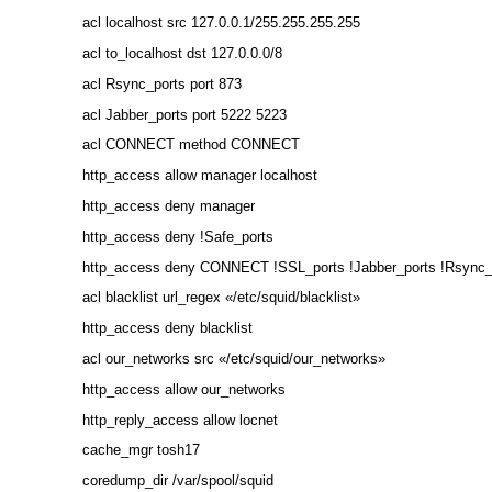
acl localhost src 127.0.0.1/255.255.255.255
acl to_localhost dst 127.0.0.0/8
acl Rsync_ports port 873
acl Jabber_ports port 5222 5223
acl CONNECT method CONNECT
http_access allow manager localhost
http_access deny manager
http_access deny !Safe_ports
http_access deny CONNECT !SSL_ports !Jabber_ports !Rsync_
acl blacklist url_regex «/etc/squid/blacklist»
http_access deny blacklist
acl our_networks src «/etc/squid/our_networks»
http_access allow our_networks
http_reply_access allow locnet
cache_mgr tosh17
coredump_dir /var/spool/squid