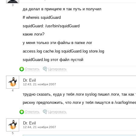
3
да делал в принципе я так путь и получил
# whereis squidGuard
squidGuard: /usr/bin/squidGuard
какие логи?
у меня только эти файлы в папке лог
access.log cache.log squidGuard.log store.log
squidGuard.log этот файл пустой
Ответить
Цитировать
Dr. Evil
12:43, 21 ноября 2007
4
трудно сказать, куда у тебя логи syslog пишел логи, так как 
рискну предположить, что логи у тебя пишутся в /var/log/me
Ответить
Цитировать
Dr. Evil
12:44, 21 ноября 2007
5