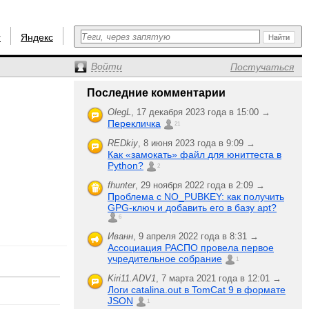
r
Яндекс
Войти
Постучаться
Последние комментарии
OlegL
,
17 декабря 2023 года в 15:00 →
Перекличка
21
REDkiy
,
8 июня 2023 года в 9:09 →
Как «замокать» файл для юниттеста в
Python?
2
fhunter
,
29 ноября 2022 года в 2:09 →
Проблема с NO_PUBKEY: как получить
GPG-ключ и добавить его в базу apt?
6
Иванн
,
9 апреля 2022 года в 8:31 →
Ассоциация РАСПО провела первое
учредительное собрание
1
Kiri11.ADV1
,
7 марта 2021 года в 12:01 →
Логи catalina.out в TomCat 9 в формате
JSON
1