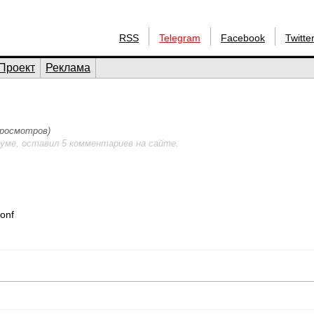
RSS
Telegram
Facebook
Twitte
Проект
Реклама
 просмотров)
уме, оставил 5 комментариев на сайте.
conf