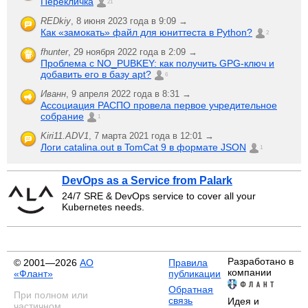
Перекличка
21
REDkiy
,
8 июня 2023 года в 9:09 →
Как «замокать» файл для юниттеста в Python?
2
fhunter
,
29 ноября 2022 года в 2:09 →
Проблема с NO_PUBKEY: как получить GPG-ключ и
добавить его в базу apt?
6
Иванн
,
9 апреля 2022 года в 8:31 →
Ассоциация РАСПО провела первое учредительное
собрание
1
Kiri11.ADV1
,
7 марта 2021 года в 12:01 →
Логи catalina.out в TomCat 9 в формате JSON
1
DevOps as a Service from Palark
24/7 SRE & DevOps service to cover all your
Kubernetes needs.
Разработано в
© 2001—2026
АО
Правила
компании
«Флант»
публикации
Обратная
При полном или
связь
Идея и
частичном