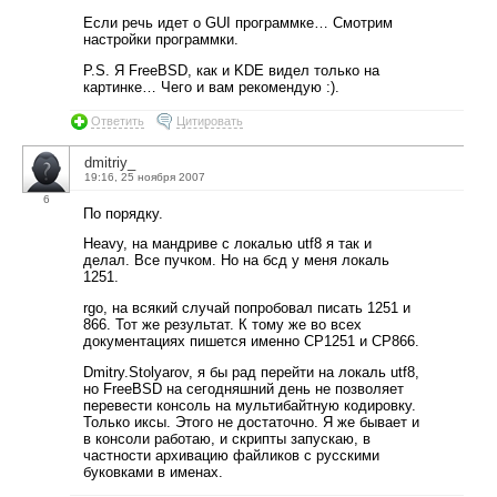
Если речь идет о GUI программке… Смотрим
настройки программки.
P.S. Я FreeBSD, как и KDE видел только на
картинке… Чего и вам рекомендую :).
Ответить
Цитировать
dmitriy_
19:16, 25 ноября 2007
6
По порядку.
Heavy, на мандриве с локалью utf8 я так и
делал. Все пучком. Но на бсд у меня локаль
1251.
rgo, на всякий случай попробовал писать 1251 и
866. Тот же результат. К тому же во всех
документациях пишется именно CP1251 и CP866.
Dmitry.Stolyarov, я бы рад перейти на локаль utf8,
но FreeBSD на сегодняшний день не позволяет
перевести консоль на мультибайтную кодировку.
Только иксы. Этого не достаточно. Я же бывает и
в консоли работаю, и скрипты запускаю, в
частности архивацию файликов с русскими
буковками в именах.