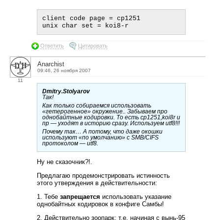
client code page = cp1251

Ответить
Цитировать
Anarchist
09:46, 26 ноября 2007
11
Dmitry.Stolyarov
Так!
Как только собираемся использовать
«гетерогенное» окружение.. Забываем про
однобайтные кодировки. То есть cp1251,koi8r и
пр — уходят в историю сразу. Используем utf8!!!
Почему так… А потому, что даже окошки
используют «по умолчанию» с SMB/CIFS
протоколом — utf8.
Ну не сказочник?!.
Предлагаю продемонстрировать истинность
этого утверждения в действительности:
1. Тебе
запрещается
использовать указание
однобайтных кодировок в конфиге Самбы!
2. Действительно зоопарк: т.е. начиная с вынь-95