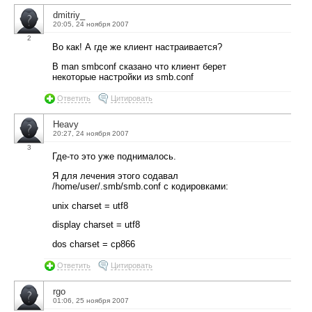
dmitriy_
20:05, 24 ноября 2007
2
Во как! А где же клиент настраивается?
В man smbconf сказано что клиент берет
некоторые настройки из smb.conf
Ответить
Цитировать
Heavy
20:27, 24 ноября 2007
3
Где-то это уже поднималось.
Я для лечения этого содавал
/home/user/.smb/smb.conf c кодировками:
unix charset = utf8
display charset = utf8
dos charset = cp866
Ответить
Цитировать
rgo
01:06, 25 ноября 2007