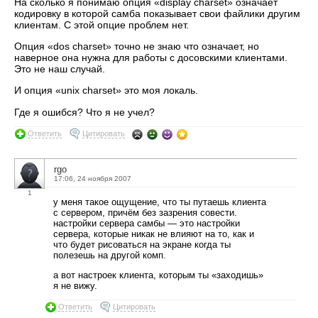
На сколько я понимаю опция «display charset» означает
кодировку в которой самба показывает свои файлики другим
клиентам. С этой опцие проблем нет.
Опция «dos charset» точно не знаю что означает, но
наверное она нужна для работы с досовскими клиентами.
Это не наш случай.
И опция «unix charset» это моя локаль.
Где я ошибся? Что я не учел?
Ответить
Цитировать
rgo
17:06, 24 ноября 2007
1
у меня такое ощущение, что ты путаешь клиента
с сервером, причём без зазрения совести.
настройки сервера самбы — это настройки
сервера, которые никак не влияют на то, как и
что будет рисоваться на экране когда ты
полезешь на другой комп.
а вот настроек клиента, которым ты «заходишь»
я не вижу.
Ответить
Цитировать