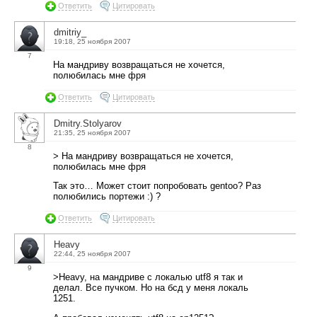
Ответить
Цитировать
dmitriy_
19:18, 25 ноября 2007
7
На мандриву возвращаться не хочется,
полюбилась мне фря
Ответить
Цитировать
Dmitry.Stolyarov
21:35, 25 ноября 2007
8
> На мандриву возвращаться не хочется,
полюбилась мне фря
Так это… Может стоит попробовать gentoo? Раз
полюбились портежи :) ?
Ответить
Цитировать
Heavy
22:44, 25 ноября 2007
9
>Heavy, на мандриве с локалью utf8 я так и
делал. Все пучком. Но на бсд у меня локаль
1251.