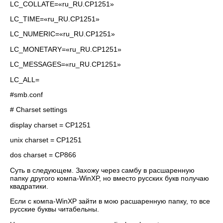
LC_COLLATE=«ru_RU.CP1251»
LC_TIME=«ru_RU.CP1251»
LC_NUMERIC=«ru_RU.CP1251»
LC_MONETARY=«ru_RU.CP1251»
LC_MESSAGES=«ru_RU.CP1251»
LC_ALL=
#smb.conf
# Charset settings
display charset = CP1251
unix charset = CP1251
dos charset = CP866
Суть в следующем. Захожу через самбу в расшаренную
папку другого компа-WinXP, но вместо русских букв получаю
квадратики.
Если с компа-WinXP зайти в мою расшаренную папку, то все
русские буквы читабельны.