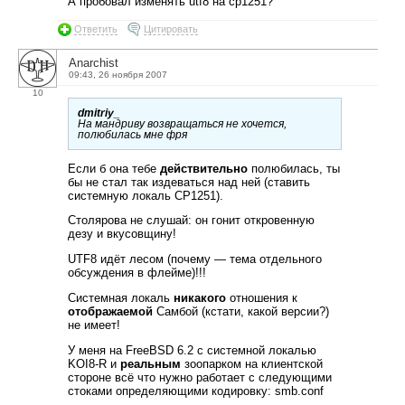
А пробовал изменять utf8 на cp1251?
Ответить
Цитировать
Anarchist
09:43, 26 ноября 2007
10
dmitriy_
На мандриву возвращаться не хочется,
полюбилась мне фря
Если б она тебе
действительно
полюбилась, ты
бы не стал так издеваться над ней (ставить
системную локаль СР1251).
Столярова не слушай: он гонит откровенную
дезу и вкусовщину!
UTF8 идёт лесом (почему — тема отдельного
обсуждения в флейме)!!!
Системная локаль
никакого
отношения к
отображаемой
Самбой (кстати, какой версии?)
не имеет!
У меня на FreeBSD 6.2 с системной локалью
KOI8-R и
реальным
зоопарком на клиентской
стороне всё что нужно работает с следующими
стоками определяющими кодировку: smb.conf