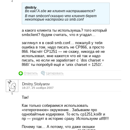
4
dmitriy_
Во как! А где же клиент настраивается?
В man smbconf сказано что клиент берет
некоторые настройки из smb.conf
а какого клиента ты используешь? того который
smbclient? будем считать, что я угадал…
заглянул я в свой smb.conf… пожалуй у тебя
ошибка в том, надо писать не CP866, а просто
866. Насчёт CP1251 — не скажу, никогда её не
использовал, мне кажется что её так и надо
писать, но если не заработает с `dos charset =
866\′ ты попробуй ещё и `unix charset = 1251\′.
Ответить
Цитировать
Dmitry.Stolyarov
16:27, 25 ноября 2007
5
Так!
Как только собираемся использовать
«гетерогенное» окружение.. Забываем про
однобайтные кодировки. То есть cp1251,koi8r и
пр — уходят в историю сразу. Используем utf8!!!
Почему так… А потому, что даже окошки