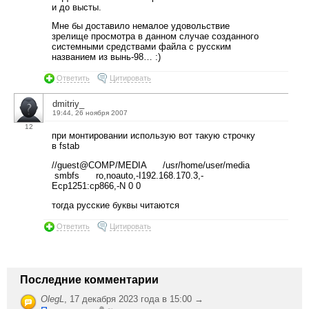
и до высты.
Мне бы доставило немалое удовольствие
зрелище просмотра в данном случае созданного
системными средствами файла с русским
названием из вынь-98… :)
Ответить
Цитировать
dmitriy_
19:44, 26 ноября 2007
12
при монтировании использую вот такую строчку
в fstab
//guest@COMP/MEDIA /usr/home/user/media
smbfs ro,noauto,-I192.168.170.3,-
Ecp1251:cp866,-N 0 0
тогда русские буквы читаются
Ответить
Цитировать
Последние комментарии
OlegL
,
17 декабря 2023 года в 15:00 →