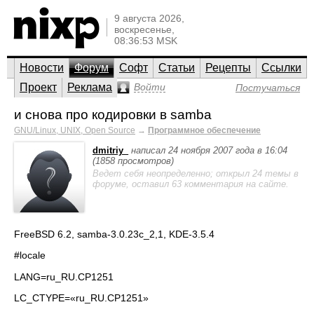
9 августа 2026,
воскресенье,
08:36:53 MSK
Новости
Форум
Софт
Статьи
Рецепты
Ссылки
Проект
Реклама
Войти
Постучаться
и снова про кодировки в samba
GNU/Linux, UNIX, Open Source
→
Программное обеспечение
dmitriy_
написал 24 ноября 2007 года в 16:04
(1858 просмотров)
Ведет себя неопределенно; открыл 24 темы в
форуме, оставил 63 комментария на сайте.
FreeBSD 6.2, samba-3.0.23c_2,1, KDE-3.5.4
#locale
LANG=ru_RU.CP1251
LC_CTYPE=«ru_RU.CP1251»