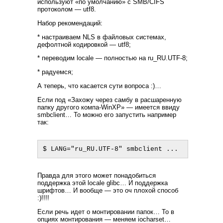
используют «по умолчанию» с SMB/CIFS
протоколом — utf8.
Набор рекомендаций:
* настраиваем NLS в файловых системах,
дефолтной кодировкой — utf8;
* переводим locale — полностью на ru_RU.UTF-8;
* радуемся;
А теперь, что касается сути вопроса :)…
Если под «Захожу через самбу в расшаренную
папку другого компа-WinXP» — имеется ввиду
smbclient… То можно его запустить например
так:
Правда для этого может понадобиться
поддержка этой locale glibc… И поддержка
шрифтов… И вообще — это оч плохой способ
:)!!!!
Если речь идет о монтировании папок… То в
опциях монтирования — меняем iocharset…