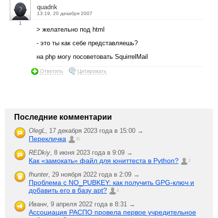
quadrik
13:19, 20 декабря 2007
1
> желательно под html
- это ты как себе представляешь?
на php могу посоветовать SquirrelMail
Ответить
Цитировать
Последние комментарии
OlegL
,
17 декабря 2023 года в 15:00 →
Перекличка
21
REDkiy
,
8 июня 2023 года в 9:09 →
Как «замокать» файл для юниттеста в Python?
2
fhunter
,
29 ноября 2022 года в 2:09 →
Проблема с NO_PUBKEY: как получить GPG-ключ и
добавить его в базу apt?
6
Иванн
,
9 апреля 2022 года в 8:31 →
Ассоциация РАСПО провела первое учредительное