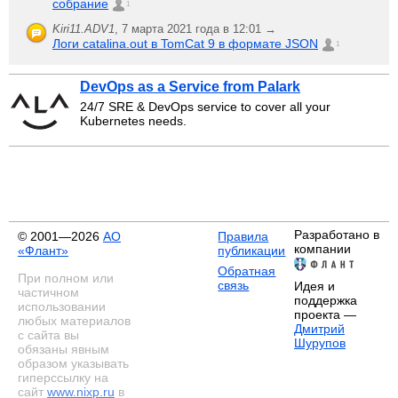
собрание
1
Kiri11.ADV1
,
7 марта 2021 года в 12:01 →
Логи catalina.out в TomCat 9 в формате JSON
1
DevOps as a Service from Palark
24/7 SRE & DevOps service to cover all your
Kubernetes needs.
Разработано в
© 2001—2026
АО
Правила
компании
«Флант»
публикации
Обратная
При полном или
связь
Идея и
частичном
поддержка
использовании
проекта —
любых материалов
Дмитрий
с сайта вы
Шурупов
обязаны явным
образом указывать
гиперссылку на
сайт
www.nixp.ru
в