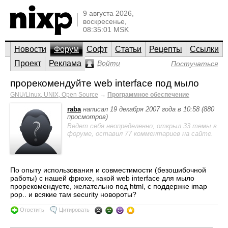
9 августа 2026,
воскресенье,
08:35:01 MSK
Новости
Форум
Софт
Статьи
Рецепты
Ссылки
Проект
Реклама
Войти
Постучаться
прорекомендуйте web interface под мыло
GNU/Linux, UNIX, Open Source
→
Программное обеспечение
raba
написал 19 декабря 2007 года в 10:58 (880
просмотров)
Ведет себя неопределенно; открыл 33 темы в
форуме, оставил 77 комментариев на сайте.
По опыту использования и совместимости (безошибочной
работы) с нашей фрюхе, какой web interface для мыло
прорекомендуете, желательно под html, с поддержке imap
pop.. и всякие там security новороты?
Ответить
Цитировать