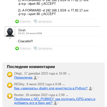
1) -A FORWARD -s 192.168.1.0/24 -d 77.82.17.xxx
-p tcp --dport 80 -j ACCEPT
2) -A FORWARD -d 192.168.1.0/24 -s 77.82.17.xxx
-p tcp --sport 80 -j ACCEPT
Ответить
Цитировать
Strah
03:23, 24 июня 2008
6
Спасибо!!!
Ответить
Цитировать
Последние комментарии
OlegL
,
17 декабря 2023 года в 15:00 →
Перекличка
21
REDkiy
,
8 июня 2023 года в 9:09 →
Как «замокать» файл для юниттеста в Python?
2
fhunter
,
29 ноября 2022 года в 2:09 →
Проблема с NO_PUBKEY: как получить GPG-ключ и
добавить его в базу apt?
6