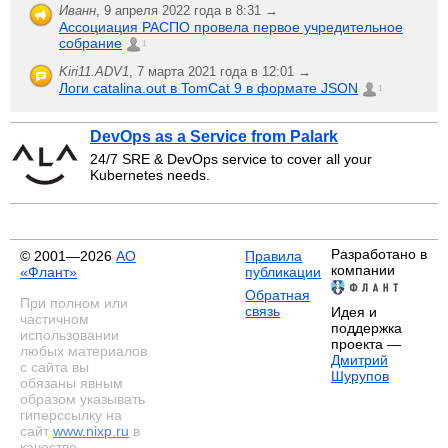
Иванн
,
9 апреля 2022 года в 8:31 →
Ассоциация РАСПО провела первое учредительное
собрание
1
Kiri11.ADV1
,
7 марта 2021 года в 12:01 →
Логи catalina.out в TomCat 9 в формате JSON
1
DevOps as a Service from Palark
24/7 SRE & DevOps service to cover all your
Kubernetes needs.
Разработано в
© 2001—2026
АО
Правила
компании
«Флант»
публикации
Обратная
При полном или
связь
Идея и
частичном
поддержка
использовании
проекта —
любых материалов
Дмитрий
с сайта вы
Шурупов
обязаны явным
образом указывать
гиперссылку на
сайт
www.nixp.ru
в
качестве