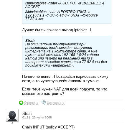
/sbin/iptables -t filter -A OUTPUT -d 192.168.1.1 -j
ACCEPT
/sbin/iptables -t nat -A POSTROUTING -s
192.168.1.1 -d 0/0 -o eth0 -j SNAT --to-source
77.82.4.xxx
Лучше бы ты показал вывод iptables -L
Strah
Но эти цепочки подгружаются при
регистрации InetAccess для получения
интернета на 1 компьютере сети. А мне
нужно чтоб вся сеть 192.168.1.0/24 ходила
натом или чем-то на реальный АйПи в
интернет «всегда» через шлюз 77.82.4.xxx без
подключения к «интернет».
Ничего не понял. Постарайся нарисовать схему
сети, а то чувствую себя ёжиком в тумане.
Если тебе нужен NAT для всей подсети, то что
мешает это настроить?
Ответить
Цитировать
Strah
01:31, 20 июня 2008
4
Chain INPUT (policy ACCEPT)