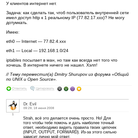
У клиентов интернет нет.
Задача: как сделать так, чтоб пользователь внутренней сети
имел доступ http к 1 реальному IP (77.82.17.xxx)? Не могу
дотумкать.
Имею:
eth0 — Internet — 77.82.4.xxx
eth1 — Local — 192.168.1.0/24
iptables посылает в ман, но там как всегда нет того что
хочешь. В интернете ничего не нашел. Хэлп!
// Тему переместил(а) Dmitry Shurupov из форума «Общий
по UNIX и Open Source».
Ответить
Цитировать
Dr. Evil
09:29, 18 июня 2008
1
Strah, всё это делается очень просто. Но! Для
того чтобы тебе помочь и дать наиболее точный
ответ, необходимо видеть правила твоих цепочек
(INPUT, OUTPUT, FORWARD). Из-за этого сильно
зависит лично мой ответ.