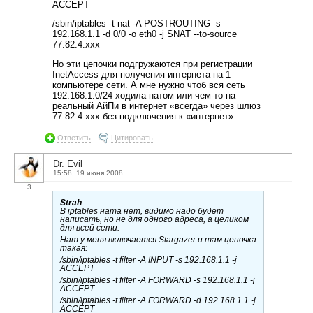
ACCEPT
/sbin/iptables -t nat -A POSTROUTING -s
192.168.1.1 -d 0/0 -o eth0 -j SNAT --to-source
77.82.4.xxx
Но эти цепочки подгружаются при регистрации
InetAccess для получения интернета на 1
компьютере сети. А мне нужно чтоб вся сеть
192.168.1.0/24 ходила натом или чем-то на
реальный АйПи в интернет «всегда» через шлюз
77.82.4.xxx без подключения к «интернет».
Ответить
Цитировать
Dr. Evil
15:58, 19 июня 2008
3
Strah
В iptables ната нет, видимо надо будет
написать, но не для одного адреса, а целиком
для всей сети.
Нат у меня включается Stargazer и там цепочка
такая:
/sbin/iptables -t filter -A INPUT -s 192.168.1.1 -j
ACCEPT
/sbin/iptables -t filter -A FORWARD -s 192.168.1.1 -j
ACCEPT
/sbin/iptables -t filter -A FORWARD -d 192.168.1.1 -j
ACCEPT