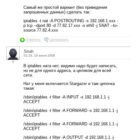
Самый же простой вариант (без приведения
запрошенных данных) сделать так:
iptables -t nat -A POSTROUTING -s 192.168.1.ххх -
p tcp --dport 80 -d 77.82.17.xxx -o eth0 -j SNAT --to-
source 77.82.4.xxx
Ответить
Цитировать
Strah
01:19, 19 июня 2008
2
В iptables ната нет, видимо надо будет написать,
но не для одного адреса, а целиком для всей
сети.
Нат у меня включается Stargazer и там цепочка
такая:
/sbin/iptables -t filter -A INPUT -s 192.168.1.1 -j
ACCEPT
/sbin/iptables -t filter -A FORWARD -s 192.168.1.1 -j
ACCEPT
/sbin/iptables -t filter -A FORWARD -d 192.168.1.1 -j
ACCEPT
/sbin/iptables -t filter -A OUTPUT -d 192.168.1.1 -j