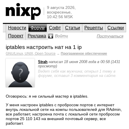
9 августа 2026,
воскресенье,
10:42:56 MSK
Новости
Форум
Софт
Статьи
Рецепты
Ссылки
Проект
Реклама
Войти
Постучаться
iptables настроить нат на 1 ip
GNU/Linux, UNIX, Open Source
→
Программное обеспечение
Strah
написал 18 июня 2008 года в 00:58 (1431
просмотр)
Ведет себя как мужчина; открыл 1 тему в
форуме, оставил 3 комментария на сайте.
Оговорюсь: я не сильный мастер в iptables.
У меня настроен iptables с пробросом портов с интернет
внутрь локальной сети на компы пользователей для RAdmin,
все работает, настроена почта с локальной сети пробросом
портов 25 110 143 на внешний почтовый сервер, все
работает.