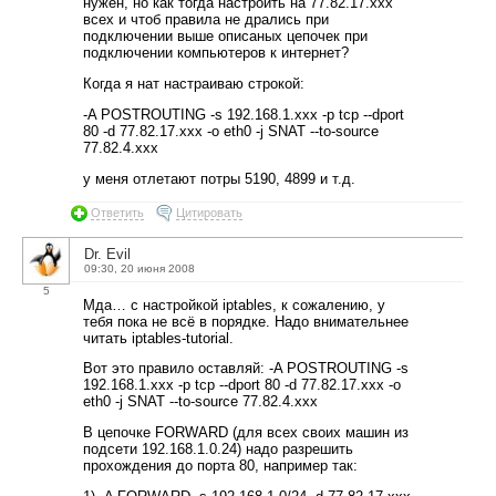
нужен, но как тогда настроить на 77.82.17.xxx
всех и чтоб правила не дрались при
подключении выше описаных цепочек при
подключении компьютеров к интернет?
Когда я нат настраиваю строкой:
-A POSTROUTING -s 192.168.1.ххх -p tcp --dport
80 -d 77.82.17.xxx -o eth0 -j SNAT --to-source
77.82.4.xxx
у меня отлетают потры 5190, 4899 и т.д.
Ответить
Цитировать
Dr. Evil
09:30, 20 июня 2008
5
Мда… с настройкой iptables, к сожалению, у
тебя пока не всё в порядке. Надо внимательнее
читать iptables-tutorial.
Вот это правило оставляй: -A POSTROUTING -s
192.168.1.ххх -p tcp --dport 80 -d 77.82.17.xxx -o
eth0 -j SNAT --to-source 77.82.4.xxx
В цепочке FORWARD (для всех своих машин из
подсети 192.168.1.0.24) надо разрешить
прохождения до порта 80, например так: