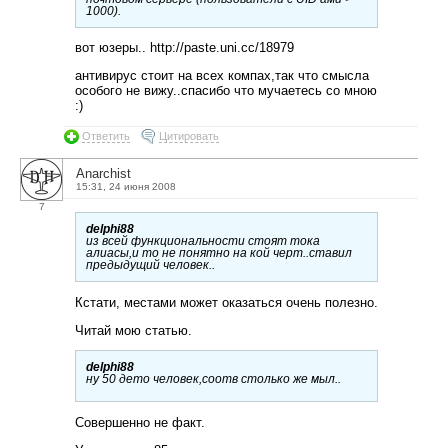
1000).
вот юзеры.. http://paste.uni.cc/18979
антивирус стоит на всех компах,так что смысла
особого не вижу..спасибо что мучаетесь со мною
:)
Ответить
Цитировать
Anarchist
15:31, 24 июня 2008
7
delphi88
из всей функциональности стоят тока
алиасы,и то не понятно на кой черт..ставил
предыдущий человек..
Кстати, местами может оказаться очень полезно.
Читай мою статью.
delphi88
ну 50 дето человек,соотв столько же мыл..
Совершенно не факт.