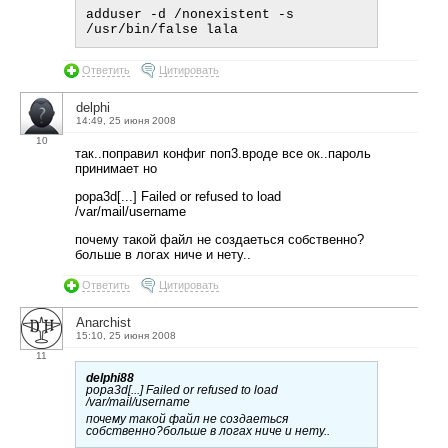
adduser -d /nonexistent -s 
Ответить
Цитировать
delphi
14:49, 25 июня 2008
10
так..поправил конфиг поп3.вроде все ок..пароль
принимает но
popa3d[...] Failed or refused to load
/var/mail/usеrname
почему такой файл не создаеться собственно?
больше в логах ниче и нету..
Ответить
Цитировать
Anarchist
15:10, 25 июня 2008
11
delphi88
popa3d[...] Failed or refused to load
/var/mail/usеrname
почему такой файл не создаеться
собственно?больше в логах ниче и нету..