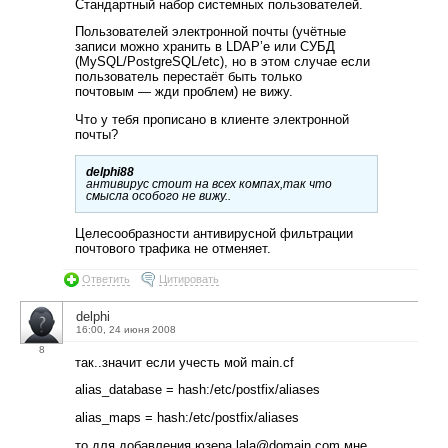
Стандартный набор системных пользователей.
Пользователей электронной почты (учётные
записи можно хранить в LDAP’е или СУБД
(MySQL/PostgreSQL/etc), но в этом случае если
пользователь перестаёт быть только
почтовым — жди проблем) не вижу.
Что у тебя прописано в клиенте электронной
почты?
delphi88
антивирус стоит на всех компах,так что
смысла особого не вижу..
Целесообразности антивирусной фильтрации
почтового трафика не отменяет.
Ответить
Цитировать
delphi
16:00, 24 июня 2008
8
так..значит если учесть мой main.cf
alias_database = hash:/etc/postfix/aliases
alias_maps = hash:/etc/postfix/aliases
то для добавления юзера lala@domain.com мне