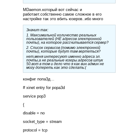
MDaemon.который вот сейчас и
работает.собственно самое сложное в его
настройке так это вбить юзеров..ибо много
Значит так:
1. Максимальной количество реальных
пользователей (НЕ адресов электронной
почты), на которое рассчитывается сервер?
2. Список сервисов (помимо электронной
почты), которые будут там вертеться?
нет,меня интересуют именно адреса эл.
почты,а не реальные юзеры.адресов штук
50.вот в том и дело что я как вин админ не
могу допереть как это сделать:(
конфиг попа3д…
# xinet entry for popa3d
service pop3
{
disable = no
socket_type = stream
protocol = tcp