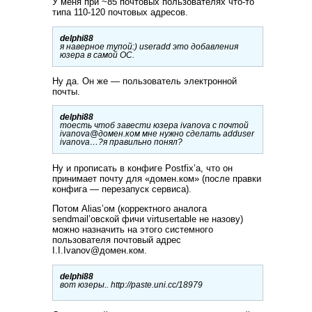
У меня при ~85 почтовых пользователях что-то
типа 110-120 почтовых адресов.
delphi88
я наверное тупой:) useradd это добавления
юзера в самой ОС.
Ну да. Он же — пользователь электронной
почты.
delphi88
тоесть чтоб завести юзера ivanova с почтой
ivanova@домен.ком мне нужно сделать adduser
ivanova…?я правильно понял?
Ну и прописать в конфиге Postfix’а, что он
принимает почту для «домен.ком» (после правки
конфига — перезапуск сервиса).
Потом Alias’ом (корректного аналога
sendmail’овской фичи virtusertable не назову)
можно назначить на этого системного
пользователя почтовый адрес
I.I.Ivanov@домен.ком.
delphi88
вот юзеры.. http://paste.uni.cc/18979