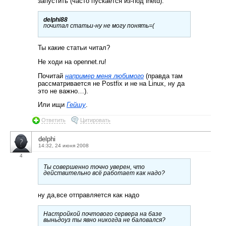
запустить (часто пускается из-под inetd).
delphi88
почитал статьи-ну не могу понять=(
Ты какие статьи читал?
Не ходи на opennet.ru!
Почитай
например меня любимого
(правда там
рассматривается не Postfix и не на Linux, ну да
это не важно…).
Или ищи
Гейшу
.
Ответить
Цитировать
delphi
14:32, 24 июня 2008
4
Ты совершенно точно уверен, что
действительно всё работает как надо?
ну да,все отправляется как надо
Настройкой почтового сервера на базе
выньдоуз ты явно никогда не баловался?