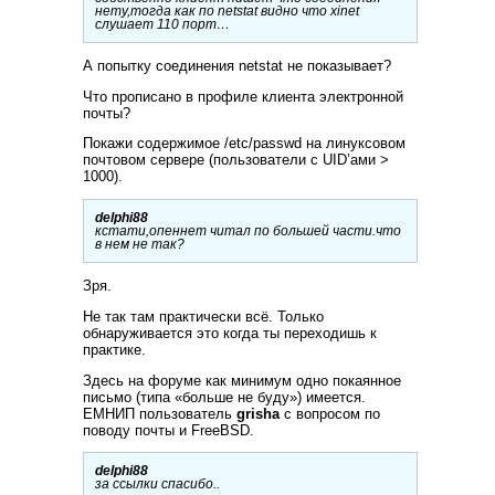
нету,тогда как по netstat видно что xinet
слушает 110 порт…
А попытку соединения netstat не показывает?
Что прописано в профиле клиента электронной
почты?
Покажи содержимое /etc/passwd на линуксовом
почтовом сервере (пользователи с UID’ами >
1000).
delphi88
кстати,опеннет читал по большей части.что
в нем не так?
Зря.
Не так там практически всё. Только
обнаруживается это когда ты переходишь к
практике.
Здесь на форуме как минимум одно покаянное
письмо (типа «больше не буду») имеется.
ЕМНИП пользователь
grisha
с вопросом по
поводу почты и FreeBSD.
delphi88
за ссылки спасибо..