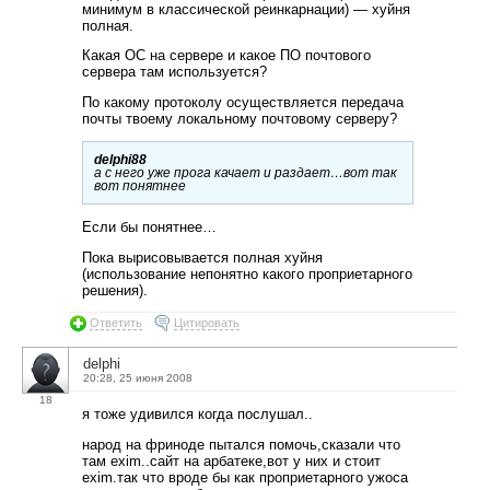
минимум в классической реинкарнации) — хуйня
полная.
Какая ОС на сервере и какое ПО почтового
сервера там используется?
По какому протоколу осуществляется передача
почты твоему локальному почтовому серверу?
delphi88
а с него уже прога качает и раздает…вот так
вот понятнее
Если бы понятнее…
Пока вырисовывается полная хуйня
(использование непонятно какого проприетарного
решения).
Ответить
Цитировать
delphi
20:28, 25 июня 2008
18
я тоже удивился когда послушал..
народ на фриноде пытался помочь,сказали что
там exim..сайт на арбатеке,вот у них и стоит
exim.так что вроде бы как проприетарного ужоса