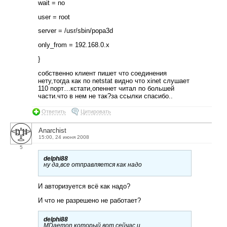
wait = no
user = root
server = /usr/sbin/popa3d
only_from = 192.168.0.x
}
собственно клиент пишет что соединения
нету,тогда как по netstat видно что xinet слушает
110 порт…кстати,опеннет читал по большей
части.что в нем не так?за ссылки спасибо..
Ответить
Цитировать
Anarchist
15:00, 24 июня 2008
5
delphi88
ну да,все отправляется как надо
И авторизуется всё как надо?
И что не разрешено не работает?
delphi88
MDaemon.который вот сейчас и