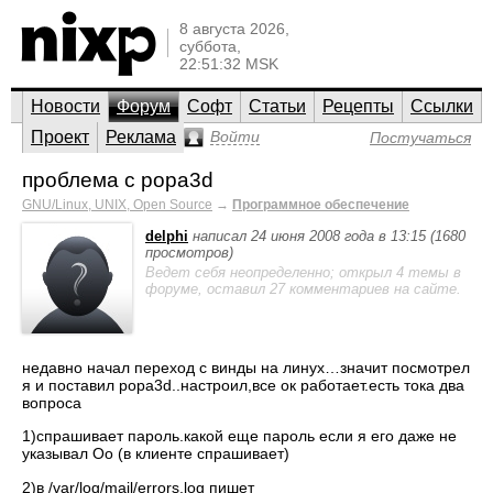
8 августа 2026,
суббота,
22:51:32 MSK
Новости
Форум
Софт
Статьи
Рецепты
Ссылки
Проект
Реклама
Войти
Постучаться
проблема с popa3d
GNU/Linux, UNIX, Open Source
→
Программное обеспечение
delphi
написал 24 июня 2008 года в 13:15 (1680
просмотров)
Ведет себя неопределенно; открыл 4 темы в
форуме, оставил 27 комментариев на сайте.
недавно начал переход с винды на линух…значит посмотрел
я и поставил popa3d..настроил,все ок работает.есть тока два
вопроса
1)спрашивает пароль.какой еще пароль если я его даже не
указывал Оо (в клиентe спрашивает)
2)в /var/log/mail/errors.log пишет