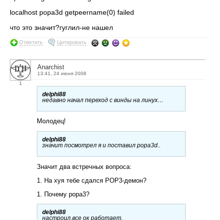
localhost popa3d getpeername(0) failed
что это значит?гуглил-не нашел
Ответить
Цитировать
Anarchist
13:41, 24 июня 2008
1
delphi88
недавно начал переход с винды на линух…
Молодец!
delphi88
значит посмотрел я и поставил popa3d..
Значит два встречных вопроса:
1. На хуя тебе сдался POP3-демон?
1. Почему popa3?
delphi88
настроил,все ок работает.