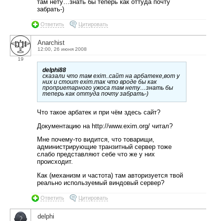
там нету…знать бы теперь как оттуда почту
забрать-)
Ответить
Цитировать
Anarchist
12:00, 26 июня 2008
19
delphi88
сказали что там exim..сайт на арбатеке,вот у
них и стоит exim.так что вроде бы как
проприетарного ужоса там нету…знать бы
теперь как оттуда почту забрать-)
Что такое арбатек и при чём здесь сайт?
Документацию на http://www.exim.org/ читал?
Мне почему-то видится, что товарищи,
администрирующие транзитный сервер тоже
слабо представляют себе что же у них
происходит.
Как (механизм и частота) там авторизуется твой
реально используемый виндовый сервер?
Ответить
Цитировать
delphi