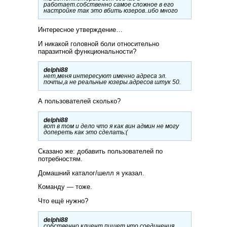
работает.собственно самое сложное в его
настройке так это вбить юзеров..ибо много
Интересное утверждение…
И никакой головной боли относительно
паразитной функциональности?
delphi88
нет,меня интересуют именно адреса эл.
почты,а не реальные юзеры.адресов штук 50.
А пользователей сколько?
delphi88
вот в том и дело что я как вин админ не могу
допереть как это сделать:(
Сказано же: добавить пользователей по
потребностям.
Домашний каталог/шелл я указал.
Команду — тоже.
Что ещё нужно?
delphi88
собственно клиент пишет что соединения