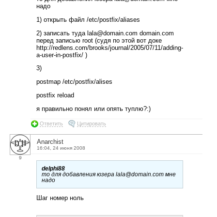
надо
1) открыть файл /etc/postfix/aliases
2) записать туда lala@domain.com domain.com
перед записью root (судя по этой вот доке
http://redlens.com/brooks/journal/2005/07/11/adding-
a-user-in-postfix/ )
3)
postmap /etc/postfix/alises
postfix reload
я правильно понял или опять туплю?:)
Ответить
Цитировать
Anarchist
16:04, 24 июня 2008
9
delphi88
то для добавления юзера lala@domain.com мне
надо
Шаг номер ноль