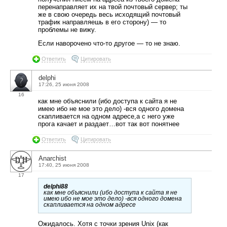
перенаправляет их на твой почтовый сервер; ты
же в свою очередь весь исходящий почтовый
трафик направляешь в его сторону) — то
проблемы не вижу.
Если наворочено что-то другое — то не знаю.
Ответить
Цитировать
delphi
17:26, 25 июня 2008
16
как мне объяснили (ибо доступа к сайта я не
имею ибо не мое это дело) -вся одного домена
скапливается на одном адресе,а с него уже
прога качает и раздает…вот так вот понятнее
Ответить
Цитировать
Anarchist
17:40, 25 июня 2008
17
delphi88
как мне объяснили (ибо доступа к сайта я не
имею ибо не мое это дело) -вся одного домена
скапливается на одном адресе
Ожидалось. Хотя с точки зрения Unix (как