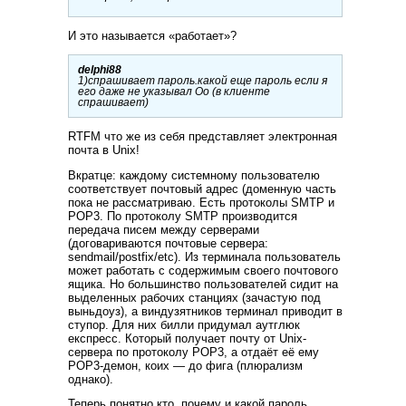
И это называется «работает»?
delphi88
1)спрашивает пароль.какой еще пароль если я
его даже не указывал Оо (в клиентe
спрашивает)
RTFM что же из себя представляет электронная
почта в Unix!
Вкратце: каждому системному пользователю
соответствует почтовый адрес (доменную часть
пока не рассматриваю. Есть протоколы SMTP и
POP3. По протоколу SMTP производится
передача писем между серверами
(договариваются почтовые сервера:
sendmail/postfix/etc). Из терминала пользователь
может работать с содержимым своего почтового
ящика. Но большинство пользователей сидит на
выделенных рабочих станциях (зачастую под
выньдоуз), а виндузятников терминал приводит в
ступор. Для них билли придумал аутглюк
експресс. Который получает почту от Unix-
сервера по протоколу POP3, а отдаёт её ему
POP3-демон, коих — до фига (плюрализм
однако).
Теперь понятно кто, почему и какой пароль