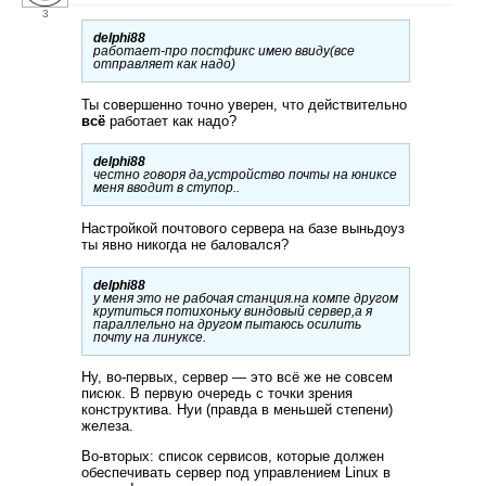
3
delphi88
работает-про постфикс имею ввиду(все
отправляет как надо)
Ты совершенно точно уверен, что действительно
всё
работает как надо?
delphi88
честно говоря да,устройство почты на юниксе
меня вводит в ступор..
Настройкой почтового сервера на базе выньдоуз
ты явно никогда не баловался?
delphi88
у меня это не рабочая станция.на компе другом
крутиться потихоньку виндовый сервер,а я
параллельно на другом пытаюсь осилить
почту на линуксе.
Ну, во-первых, сервер — это всё же не совсем
писюк. В первую очередь с точки зрения
конструктива. Нуи (правда в меньшей степени)
железа.
Во-вторых: список сервисов, которые должен
обеспечивать сервер под управлением Linux в