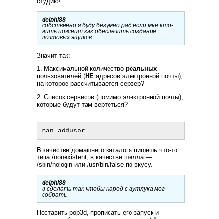
студию!
delphi88
собственно,я буду безумно рад если мне кто-
нить пояснит как обеспечить создание
почтовых ящиков
Значит так:
1. Максимальной количество
реальных
пользователей (
НЕ
адресов электронной почты),
на которое рассчитывается сервер?
2. Список сервисов (помимо электронной почты),
которые будут там вертеться?
В качестве домашнего каталога пишешь что-то
типа /nonexistent, в качестве шелла —
/sbin/nologin или /usr/bin/false по вкусу.
delphi88
и сделать так чтобы народ с аутлука мог
собрать.
Поставить pop3d, прописать его запуск и