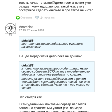
тоесть качает с мыло@домен.сом а потом уже
раздает кому надо..вопрос такой -как это в
постфиксе сделать?чего-то я про такое не читал
Ответить
Цитировать
Anarchist
17:13, 25 июня 2008
15
delphi88
воо…теперь после небольшого ругания с
начальством
Т.е. до мордобития дело пока не дошло?
delphi88
я понял что за хрень происходит…наш мыло
сервер собирает ВСЮ почту с определенного
адреса ,а потом уже раздает по юзерам..
тоесть качает с мыло@домен.сом а потом
уже раздает кому надо..вопрос такой -как это
в постфиксе сделать?чего-то я про такое не
читал
Это смотря как.
Если удалённый почтовый сервер является
банально транзитным узлом (т.е. по мере
получения писем на адреса из твоего домена