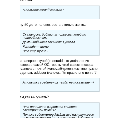
человек..
А пользователей сколько?
ну 50 дето человек,соотв столько же мыл..
Сказано же: добавить пользователей по
потребностям.
Домашний каталог/шелл я указал.
Команду — тоже.
Что ещё нужно?
я наверное тупой:) useradd это добавления
юзера в самой ОС.тоесть чтоб завести юзера
ivanova с почтой ivanova@домен.ком мне нужно
сделать adduser ivanova…?я правильно понял?
А попытку соединения netstat не показывает?
эм,как бы узнать?
Что прописано в профиле клиента
электронной почты?
Покажи содержимое /etc/passwd на линуксовом
почтовом сервере (пользователи с UID’ами >