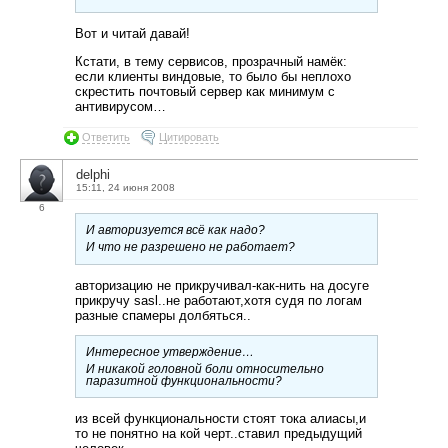
Вот и читай давай!
Кстати, в тему сервисов, прозрачный намёк:
если клиенты виндовые, то было бы неплохо
скрестить почтовый сервер как минимум с
антивирусом…
Ответить
Цитировать
delphi
15:11, 24 июня 2008
6
И авторизуется всё как надо?
И что не разрешено не работает?
авторизацию не прикручивал-как-нить на досуге
прикручу sasl..не работают,хотя судя по логам
разные спамеры долбяться..
Интересное утверждение…
И никакой головной боли относительно
паразитной функциональности?
из всей функциональности стоят тока алиасы,и
то не понятно на кой черт..ставил предыдущий