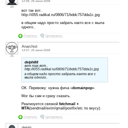
12:08, 26 июня 2008
20
вот так вот..
http://i055.radikal.ru/0806/71/bddc757dda1c.jpg
в общем надо просто забрать както все с мыла
одного..
Ответить
Цитировать
Anarchist
13:07, 26 июня 2008
21
delphi88
вот так вот..
http://i055.radikal.ru/0806/71/bddc757dda1c.jpg
в общем надо просто забрать както все с
мыла одного..
ОК. Перевожу: нужна фича «
domainpop
»
Мог бы сам и сразу сказать.
Реализуется связкой
fetchmail +
MTA
(sendmail/exim/qmail/postfix/etc по вкусу).
Ответить
Цитировать
delphi