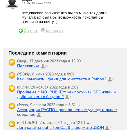
13:19, 26 июня 2008
22
все,спасибо большое что вы со мною так долго
мучались:) была бы возможность прислал бы
вам пиво на почту :)
Ответить
Цитировать
Последние комментарии
OlegL
,
17 декабря 2023 года в 15:00 →
Перекличка
21
REDkiy
,
8 июня 2023 года в 9:09 →
Как «замокать» файл для юниттеста в Python?
2
fhunter
,
29 ноября 2022 года в 2:09 →
Проблема с NO_PUBKEY: как получить GPG-ключ и
добавить его в базу apt?
6
Иванн
,
9 апреля 2022 года в 8:31 →
Ассоциация РАСПО провела первое учредительное
собрание
1
Kiri11.ADV1
,
7 марта 2021 года в 12:01 →
Логи catalina.out в TomCat 9 в формате JSON
1