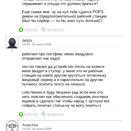
спрашивает и откуда тот должен браться?
Ещё скажи мне: ну на хуя тебе сдался POP3-
демон на [предположительно] рабочей станции
(был бы сервер — ты бы знал чуть больше)?
Ответить
Цитировать
delphi
13:52, 24 июня 2008
2
работает-про постфикс имею ввиду(все
отправляет как надо)
честно говоря да,устройство почты на юниксе
меня вводит в ступор..у меня это не рабочая
станция.на компе другом крутиться потихоньку
виндовый сервер,а я параллельно на другом
пытаюсь осилить почту на линуксе.
собственно,я буду безумно рад если мне кто-
нить пояснит как обеспечить создание почтовых
ящиков,и сделать так чтобы народ с аутлука мог
собрать.почитал статьи-ну не могу понять=(
Ответить
Цитировать
Anarchist
14:08, 24 июня 2008