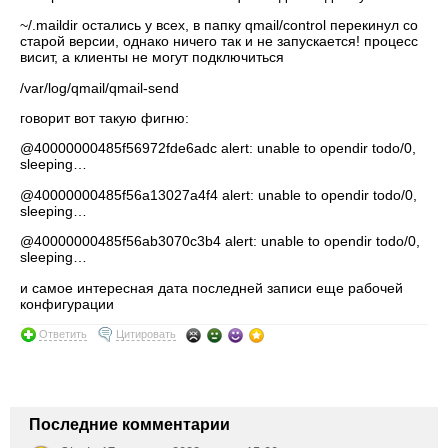
~/.maildir остались у всех, в папку qmail/control перекинул со
старой версии, однако ничего так и не запускается! процесс
висит, а клиенты не могут подключиться
/var/log/qmail/qmail-send
говорит вот такую фигню:
@40000000485f56972fde6adc alert: unable to opendir todo/0,
sleeping…
@40000000485f56a13027a4f4 alert: unable to opendir todo/0,
sleeping…
@40000000485f56ab3070c3b4 alert: unable to opendir todo/0,
sleeping…
и самое интересная дата последней записи еще рабочей
конфигурации
Ответить
Цитировать
Последние комментарии