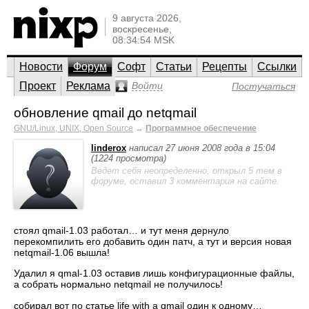
9 августа 2026,
воскресенье,
08:34:54 MSK
Новости
Форум
Софт
Статьи
Рецепты
Ссылки
Проект
Реклама
Войти
Постучаться
обновление qmail до netqmail
GNU/Linux, UNIX, Open Source
→
Программное обеспечение
linderox
написал 27 июня 2008 года в 15:04
(1224 просмотра)
Ведет себя неопределенно; открыл 5 тем в
форуме, оставил 3 комментария на сайте.
стоял qmail-1.03 работал… и тут меня дернуло
перекомпилить его добавить один патч, а тут и версия новая
netqmail-1.06 вышла!
Удалил я qmal-1.03 оставив лишь конфигурационные файлы,
а собрать нормально netqmail не получилось!
собирал вот по статье life with a qmail один к одному…