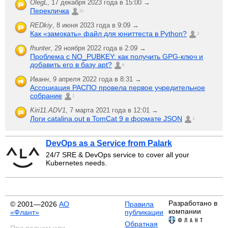
OlegL
,
17 декабря 2023 года в 15:00 →
Перекличка
21
REDkiy
,
8 июня 2023 года в 9:09 →
Как «замокать» файл для юниттеста в Python?
2
fhunter
,
29 ноября 2022 года в 2:09 →
Проблема с NO_PUBKEY: как получить GPG-ключ и
добавить его в базу apt?
6
Иванн
,
9 апреля 2022 года в 8:31 →
Ассоциация РАСПО провела первое учредительное
собрание
1
Kiri11.ADV1
,
7 марта 2021 года в 12:01 →
Логи catalina.out в TomCat 9 в формате JSON
1
DevOps as a Service from Palark
24/7 SRE & DevOps service to cover all your
Kubernetes needs.
Разработано в
© 2001—2026
АО
Правила
компании
«Флант»
публикации
Обратная
При полном или