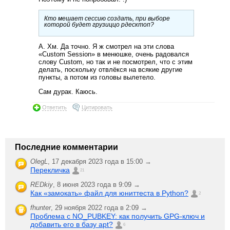
Кто мешает сессию создать, при выборе
которой будет грузиццо рдесктоп?
А. Хм. Да точно. Я ж смотрел на эти слова
«Custom Session» в менюшке, очень радовался
слову Custom, но так и не посмотрел, что с этим
делать, поскольку отвлёкся на всякие другие
пункты, а потом из головы вылетело.
Сам дурак. Каюсь.
Ответить
Цитировать
Последние комментарии
OlegL
,
17 декабря 2023 года в 15:00 →
Перекличка
21
REDkiy
,
8 июня 2023 года в 9:09 →
Как «замокать» файл для юниттеста в Python?
2
fhunter
,
29 ноября 2022 года в 2:09 →
Проблема с NO_PUBKEY: как получить GPG-ключ и
добавить его в базу apt?
6