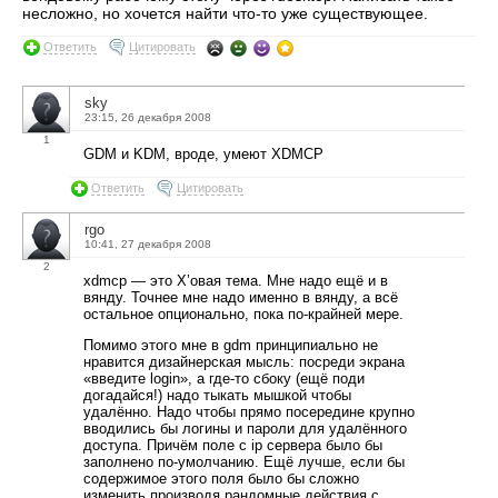
несложно, но хочется найти что-то уже существующее.
Ответить
Цитировать
sky
23:15, 26 декабря 2008
1
GDM и KDM, вроде, умеют XDMCP
Ответить
Цитировать
rgo
10:41, 27 декабря 2008
2
xdmcp — это X’овая тема. Мне надо ещё и в
вянду. Точнее мне надо именно в вянду, а всё
остальное опционально, пока по-крайней мере.
Помимо этого мне в gdm принципиально не
нравится дизайнерская мысль: посреди экрана
«введите login», а где-то сбоку (ещё поди
догадайся!) надо тыкать мышкой чтобы
удалённо. Надо чтобы прямо посередине крупно
вводились бы логины и пароли для удалённого
доступа. Причём поле с ip сервера было бы
заполнено по-умолчанию. Ещё лучше, если бы
содержимое этого поля было бы сложно
изменить производя рандомные действия с