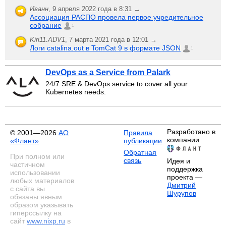
Иванн
,
9 апреля 2022 года в 8:31 →
Ассоциация РАСПО провела первое учредительное
собрание
1
Kiri11.ADV1
,
7 марта 2021 года в 12:01 →
Логи catalina.out в TomCat 9 в формате JSON
1
DevOps as a Service from Palark
24/7 SRE & DevOps service to cover all your
Kubernetes needs.
Разработано в
© 2001—2026
АО
Правила
компании
«Флант»
публикации
Обратная
При полном или
связь
Идея и
частичном
поддержка
использовании
проекта —
любых материалов
Дмитрий
с сайта вы
Шурупов
обязаны явным
образом указывать
гиперссылку на
сайт
www.nixp.ru
в