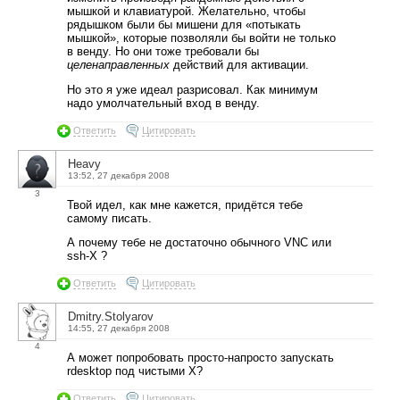
мышкой и клавиатурой. Желательно, чтобы
рядышком были бы мишени для «потыкать
мышкой», которые позволяли бы войти не только
в венду. Но они тоже требовали бы
целенаправленных
действий для активации.
Но это я уже идеал разрисовал. Как минимум
надо умолчательный вход в венду.
Ответить
Цитировать
Heavy
13:52, 27 декабря 2008
3
Твой идел, как мне кажется, придётся тебе
самому писать.
А почему тебе не достаточно обычного VNC или
ssh-X ?
Ответить
Цитировать
Dmitry.Stolyarov
14:55, 27 декабря 2008
4
А может попробовать просто-напросто запускать
rdesktop под чистыми X?
Ответить
Цитировать