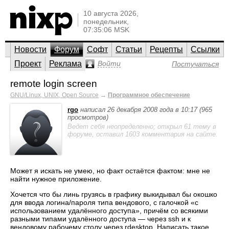
10 августа 2026,
понедельник,
07:35:06 MSK
Новости
Форум
Софт
Статьи
Рецепты
Ссылки
Проект
Реклама
Войти
Постучаться
remote login screen
GNU/Linux, UNIX, Open Source
→
Программное обеспечение
rgo
написал 26 декабря 2008 года в 10:17 (965
просмотров)
Ведет себя неопределенно; открыл 61 тему в
форуме, оставил 1603 комментария на сайте.
Может я искать не умею, но факт остаётся фактом: мне не
найти нужное приложение.
Хочется что бы линь грузясь в графику выкидывал бы окошко
для ввода логина/пароля типа вендового, с галочкой «с
использованием удалённого доступа», причём со всякими
разными типами удалённого доступа — через ssh и к
вендовому рабочему столу через rdesktop. Написать такое