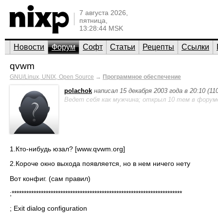
7 августа 2026,
пятница,
13:28:44 MSK
Новости
Форум
Софт
Статьи
Рецепты
Ссылки
qvwm
GNU/Linux, UNIX, Open Source
→
Программное обеспечение
polachok
написал 15 декабря 2003 года в 20:10 (1
Ведет себя как мужчина; открыл 10 тем в форум
1.Кто-нибудь юзал? [www.qvwm.org]
2.Короче окно выхода появляется, но в нем ничего нету
Вот конфиг. (сам правил)
;**********************************************************************
; Exit dialog configuration