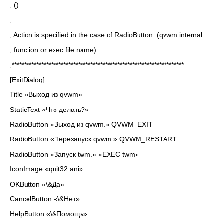
; ()
;
; Action is specified in the case of RadioButton. (qvwm internal
; function or exec file name)
;**********************************************************************
[ExitDialog]
Title «Выход из qvwm»
StaticText «Что делать?»
RadioButton «Выход из qvwm.» QVWM_EXIT
RadioButton «Перезапуск qvwm.» QVWM_RESTART
RadioButton «Запуск twm.» «EXEC twm»
IconImage «quit32.ani»
OKButton «\&Да»
CancelButton «\&Нет»
HelpButton «\&Помощь»