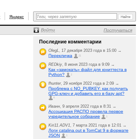
r
Яндекс
Войти
Постучаться
Последние комментарии
OlegL
,
17 декабря 2023 года в 15:00 →
Перекличка
21
REDkiy
,
8 июня 2023 года в 9:09 →
Как «замокать» файл для юниттеста в
Python?
2
fhunter
,
29 ноября 2022 года в 2:09 →
Проблема с NO_PUBKEY: как получить
GPG-ключ и добавить его в базу apt?
6
Иванн
,
9 апреля 2022 года в 8:31 →
Ассоциация РАСПО провела первое
учредительное собрание
1
Kiri11.ADV1
,
7 марта 2021 года в 12:01 →
Логи catalina.out в TomCat 9 в формате
JSON
1